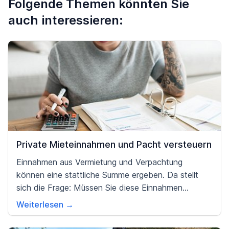
Folgende Themen könnten Sie
auch interessieren:
Private Mieteinnahmen und Pacht versteuern
Einnahmen aus Vermietung und Verpachtung
können eine stattliche Summe ergeben. Da stellt
sich die Frage: Müssen Sie diese Einnahmen
versteuern? Gibt es Werbungskosten, die Sie
Weiterlesen →
geltend machen können? Wir bieten Ihnen eine
Übersicht über die wichtigsten Aspekte.