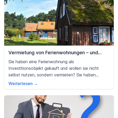
Vermietung von Ferienwohnungen – und
dafür anfallenden Steuern
Sie haben eine Ferienwohnung als
Investitionsobjekt gekauft und wollen sie nicht
selbst nutzen, sondern vermieten? Sie haben
andere Einkünfte als die Einnahmen aus dieser
Weiterlesen →
Vermietung? Welche Art von Steuern müssen Sie für
eine kurzfristige Vermietung zahlen? Und: Wo liegen
die Unterschiede zwischen kurz- und langfristiger
Vermietung?