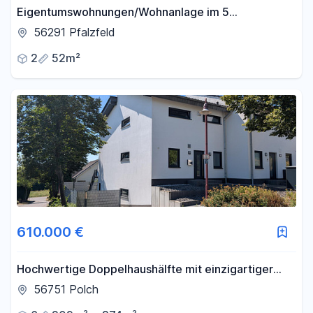
Eigentumswohnungen/Wohnanlage im 5
Familienhaus 52qm-106qm gehobene Ausstattung
56291 Pfalzfeld
2
52m²
610.000 €
Hochwertige Doppelhaushälfte mit einzigartiger
Aussicht über Polch und das Maifeld
56751 Polch