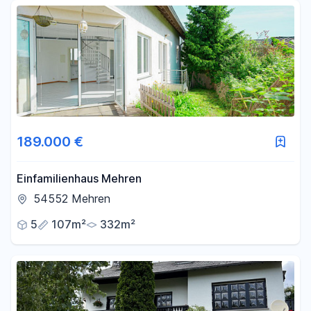
Fläche
-
m²
Filter für Fläche zurücksetzen
189.000 €
Einfamilienhaus Mehren
54552 Mehren
5
107m²
332m²