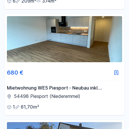
6
209m²
374m²
680 €
Mietwohnung WE5 Piesport - Neubau inkl.
Einbauküche
54498 Piesport (Niederemmel)
1
61,70m²