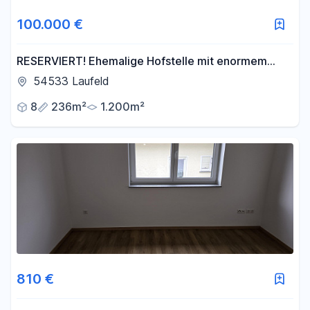
100.000 €
RESERVIERT! Ehemalige Hofstelle mit enormem
Potenzial und Erweiterungsoption in Laufeld!
54533 Laufeld
8
236m²
1.200m²
810 €