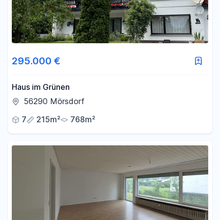
295.000 €
Haus im Grünen
56290 Mörsdorf
7
215m²
768m²