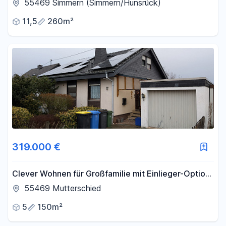
55469 Simmern (Simmern/Hunsrück)
11,5
260m²
319.000 €
Clever Wohnen für Großfamilie mit Einlieger-Option,
PV + Batteriespeicher
55469 Mutterschied
5
150m²