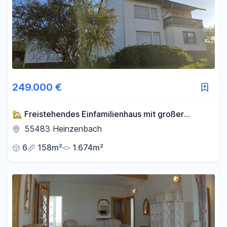
249.000 €
🏡 Freistehendes Einfamilienhaus mit großer
Scheune auf 1.674 m² Grundstück
55483 Heinzenbach
6
158m²
1.674m²