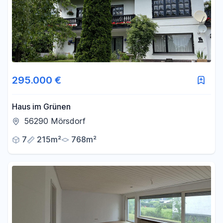
295.000 €
Haus im Grünen
56290 Mörsdorf
7
215m²
768m²