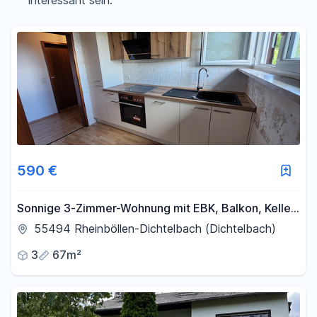
interessant sein.
Filter für Preis zurücksetzen
Fläche
-
m²
Filter für Fläche zurücksetzen
590 €
Sonnige 3-Zimmer-Wohnung mit EBK, Balkon, Keller,
Garage und Stellplatz
55494 Rheinböllen-Dichtelbach (Dichtelbach)
3
67m²