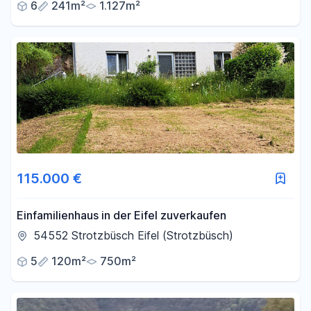
6
241m²
1.127m²
115.000 €
Einfamilienhaus in der Eifel zuverkaufen
54552 Strotzbüsch Eifel (Strotzbüsch)
5
120m²
750m²