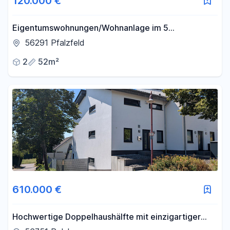
120.000 €
Eigentumswohnungen/Wohnanlage im 5
Familienhaus 52qm-106qm gehobene Ausstattung
56291 Pfalzfeld
2
52m²
610.000 €
Hochwertige Doppelhaushälfte mit einzigartiger
Aussicht über Polch und das Maifeld