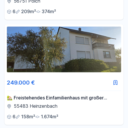
56751 Polch
6
209m²
374m²
249.000 €
🏡 Freistehendes Einfamilienhaus mit großer
Scheune auf 1.674 m² Grundstück
55483 Heinzenbach
6
158m²
1.674m²