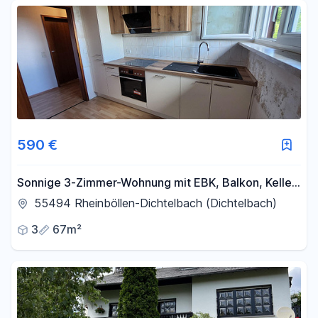
Fläche
-
m²
Filter für Fläche zurücksetzen
590 €
Sonnige 3-Zimmer-Wohnung mit EBK, Balkon, Keller,
Garage und Stellplatz
55494 Rheinböllen-Dichtelbach (Dichtelbach)
3
67m²