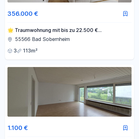
356.000 €
🌟 Traumwohnung mit bis zu 22.500 €
Tilgungszuschuss + KfW-Finanzierung sichern! mit
55566 Bad Sobernheim
3% AfA
3
113m²
1.100 €