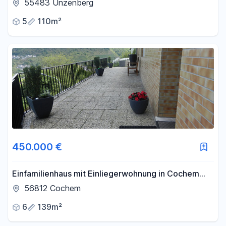
55483 Unzenberg
5
110m²
450.000 €
Einfamilienhaus mit Einliegerwohnung in Cochem
Oberstadt zu verkaufen
56812 Cochem
6
139m²