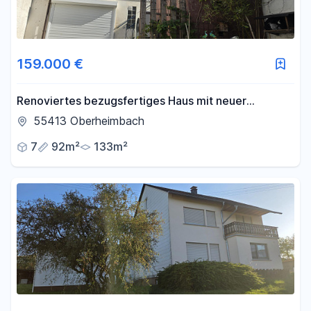
159.000 €
Renoviertes bezugsfertiges Haus mit neuer
Wärmepumpe & Energieklasse A - provisionsf. -
55413 Oberheimbach
Oberheimbach
7
92m²
133m²