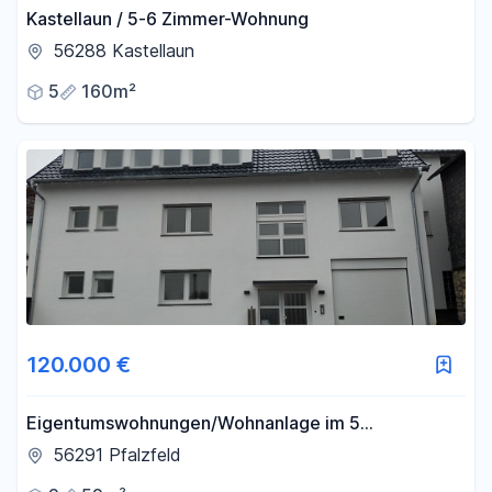
Kastellaun / 5-6 Zimmer-Wohnung
56288 Kastellaun
5
160m²
120.000 €
Eigentumswohnungen/Wohnanlage im 5
Familienhaus 52qm-106qm gehobene Ausstattung
56291 Pfalzfeld