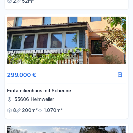
2
52m²
299.000 €
Einfamilienhaus mit Scheune
55606 Heimweiler
8
200m²
1.070m²