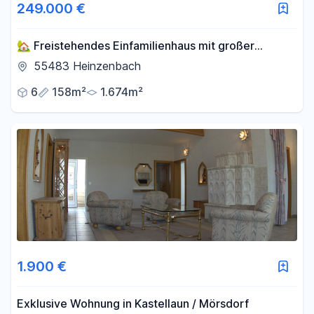
249.000 €
🏡 Freistehendes Einfamilienhaus mit großer
Scheune auf 1.674 m² Grundstück
55483 Heinzenbach
6
158m²
1.674m²
1.900 €
Exklusive Wohnung in Kastellaun / Mörsdorf