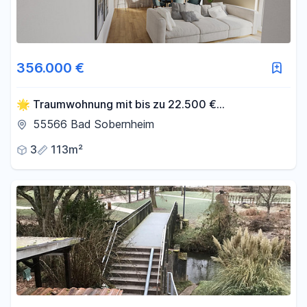
356.000 €
🌟 Traumwohnung mit bis zu 22.500 €
Tilgungszuschuss + KfW-Finanzierung sichern! mit
55566 Bad Sobernheim
3% AfA
3
113m²