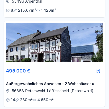
PV, Smart Home und großem Garten
55496 Argenthal
8
215,67m²
1.426m²
495.000 €
Außergewöhnliches Anwesen - 2 Wohnhäuser u.
Wirtschaftsgebäude auf großem Grundstück
56858 Peterswald-Löffelscheid (Peterswald)
14
280m²
4.650m²