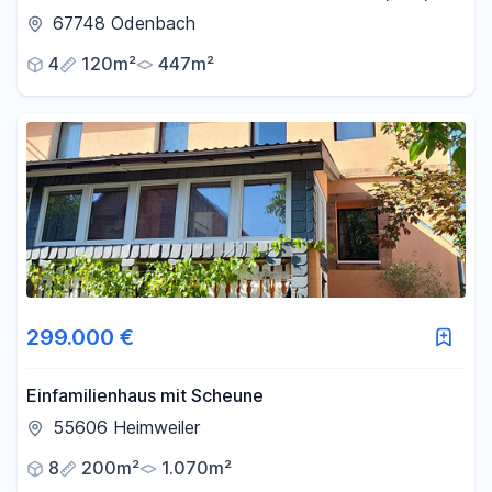
Terrasse, Balkon
67748 Odenbach
4
120m²
447m²
299.000 €
Einfamilienhaus mit Scheune
55606 Heimweiler
8
200m²
1.070m²