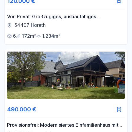
120.000 €
Von Privat: Großzügiges, ausbaufähiges
Einfamilienwohnhaus mit Garten und
54497 Horath
Nebengebäuden
6
172m²
1.234m²
490.000 €
Provisionsfrei: Modernisiertes Einfamilienhaus mit