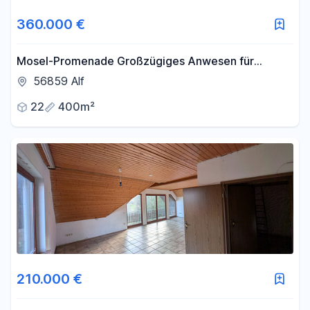
360.000 €
Mosel-Promenade Großzügiges Anwesen für
Individualisten
56859 Alf
22
400m²
210.000 €