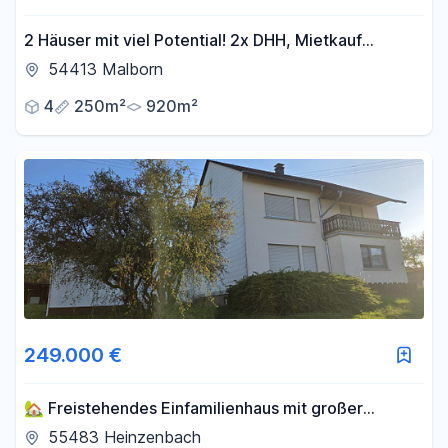
2 Häuser mit viel Potential! 2x DHH, Mietkauf
möglich!
54413 Malborn
4
250m²
920m²
249.000 €
🏡 Freistehendes Einfamilienhaus mit großer
Scheune auf 1.674 m² Grundstück
55483 Heinzenbach