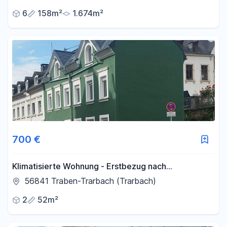
6
158m²
1.674m²
700 €
Klimatisierte Wohnung - Erstbezug nach
Kernsanierung
56841 Traben-Trarbach (Trarbach)
2
52m²