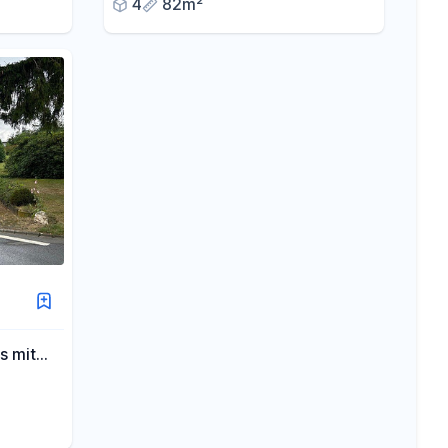
4
82m²
189.000 €
s mit
rkaufen