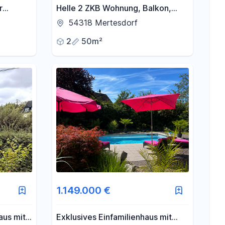
r
Helle 2 ZKB Wohnung, Balkon,
Badezimmer mit Fenster,
54318 Mertesdorf
Einbauküche VB, Keller, Stellplatz
2
50m²
1.149.000 €
aus mit
Exklusives Einfamilienhaus mit