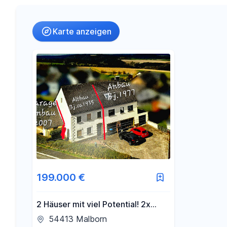
Umkreis
Karte anzeigen
-
€
Preis
-
m²
Fläche
199.000 €
2 Häuser mit viel Potential! 2x
DHH, Mietkauf möglich!
54413 Malborn