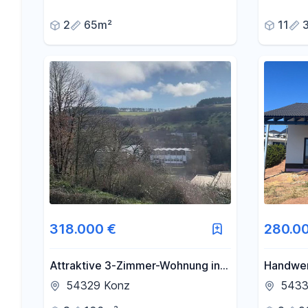
2
65m²
11
318.000 €
280.0
Attraktive 3-Zimmer-Wohnung in
Handwer
bevorzugter Höhenlage mit
Reduzie
54329 Konz
54331
unverbaubarer Fernsicht