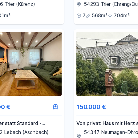
ge in Trier-Kürenz
7 Einheiten – Sichere
 Trier (Kürenz)
54293 Trier (Ehrang/Qu
Kapitalanlage mit
01m²
7
568m²
704m²
Wachstumspotenzial
00 €
150.000 €
r statt Standard -
Von privat: Haus mit Herz 
isch saniertes Wohnhaus
neue Besitzer inklusiv
2 Lebach (Aschbach)
54347 Neumagen-Dhr