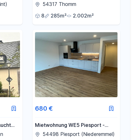
Pool auf 2.002 m² Grundstück
int)
54317 Thomm
Nähe Trier
8
285m²
2.002m²
680 €
sucht
Mietwohnung WE5 Piesport -
Neubau inkl. Einbauküche
on
54498 Piesport (Niederemmel)