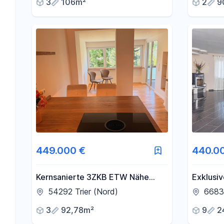
3
106m²
2
9
449.000 €
440.0
Kernsanierte 3ZKB ETW Nähe
Exklusiv
Zurlaubener Ufer
Bungalo
54292 Trier (Nord)
6683
Fernbli
3
92,78m²
9
2
großem 