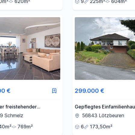
0m²
620m²
9
225m²
604m²
00 €
299.000 €
er freistehender
Gepflegtes Einfamilienhau
w mit Einliegerwohnung,
großem Grundstück zu ve
9 Schmelz
56843 Lötzbeuren
ck, Doppelgarage &
40m²
769m²
6
173,50m²
Garten