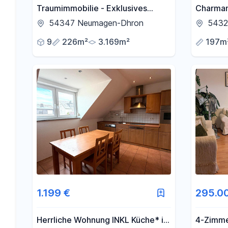
Traumimmobilie - Exklusives
Charman
Liebhaberobjekt, selten,
3 Wohne
54347 Neumagen-Dhron
5432
außergewöhnlich, hohes Maß an
9
226m²
3.169m²
197m
Privatsphäre
1.199 €
295.0
Herrliche Wohnung INKL Küche* in
4-Zimme