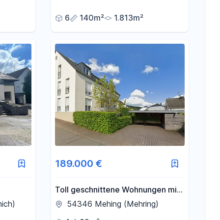
6
140m²
1.813m²
189.000 €
Toll geschnittene Wohnungen mit
ähe zu
Südbalkon zur Selbstnutzung
nich)
54346 Mehing (Mehring)
und/oder als Kapitalanlage, ab