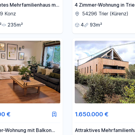
tes Mehrfamilienhaus mit
4 Zimmer-Wohnung in Trie
inheiten in Konz
Kürenz/Weidengraben
9 Konz
54296 Trier (Kürenz)
²
235m²
4
93m²
00 €
1.650.000 €
r-Wohnung mit Balkon
Attraktives Mehrfamilienh