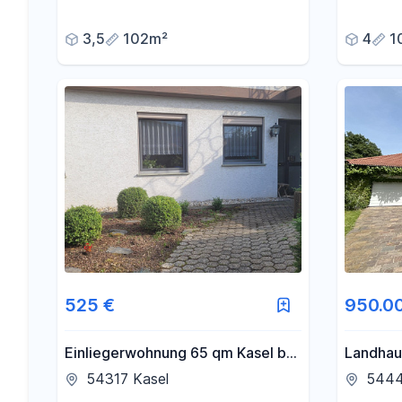
3,5
102m²
4
1
525 €
950.0
Einliegerwohnung 65 qm Kasel bei
Landhau
TR zu vermieten
parkähn
54317 Kasel
5444