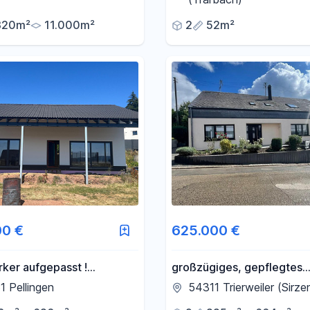
320m²
11.000m²
2
52m²
00 €
625.000 €
ker aufgepasst !
großzügiges, gepflegtes
rtes Ausbauhaus mit Blick
Einfamilienhaus in Grenzn
 Pellingen
54311 Trierweiler (Sirze
Luxemburg