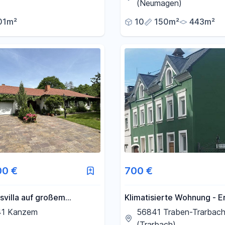
Baugrundstück
(Neumagen)
01m²
10
150m²
443m²
00 €
700 €
svilla auf großem
Klimatisierte Wohnung - E
lichen Anwesen
nach Kernsanierung
1 Kanzem
56841 Traben-Trarbac
(Trarbach)