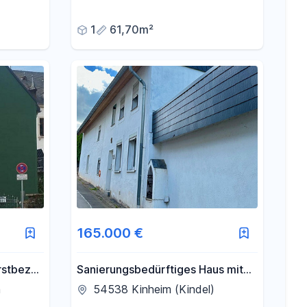
1
61,70m²
165.000 €
rstbezug
Sanierungsbedürftiges Haus mit
großem Grundstück
h
54538 Kinheim (Kindel)