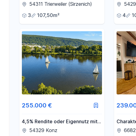
Trierweiler
und Gara
54311 Trierweiler (Sirzenich)
54296
3
107,50m²
4
1
255.000 €
239.0
4,5% Rendite oder Eigennutz mit
Charakte
Traumblick
energet
54329 Konz
6682