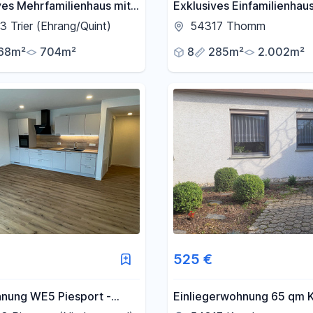
ves Mehrfamilienhaus mit
Exklusives Einfamilienhaus
ten – Sichere
Pool auf 2.002 m² Grunds
 Trier (Ehrang/Quint)
54317 Thomm
nlage mit
Nähe Trier
68m²
704m²
8
285m²
2.002m²
mspotenzial
525 €
nung WE5 Piesport -
Einliegerwohnung 65 qm K