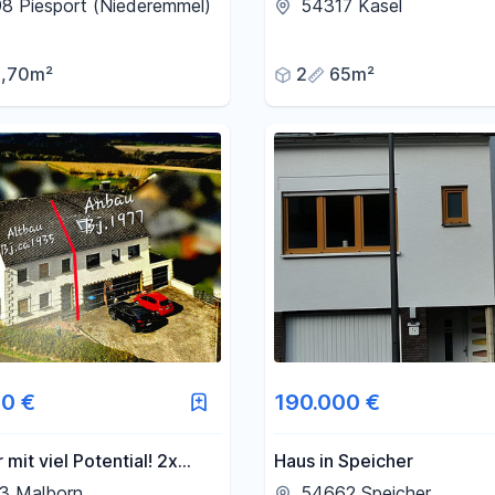
inkl. Einbauküche
TR zu vermieten
8 Piesport (Niederemmel)
54317 Kasel
1,70m²
2
65m²
0 €
190.000 €
 mit viel Potential! 2x
Haus in Speicher
etkauf möglich!
3 Malborn
54662 Speicher