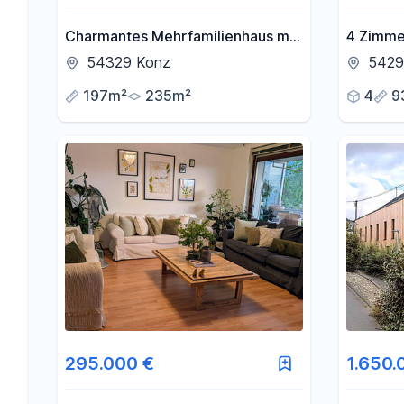
Charmantes Mehrfamilienhaus mit
4 Zimme
3 Wohneinheiten in Konz
Kürenz/
54329 Konz
54296
197m²
235m²
4
9
295.000 €
1.650.