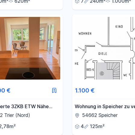
0m²
620m²
7
240m²
1.000m²
00 €
1.100 €
ierte 3ZKB ETW Nähe
Wohnung in Speicher zu v
ener Ufer
 Trier (Nord)
54662 Speicher
2,78m²
4
125m²