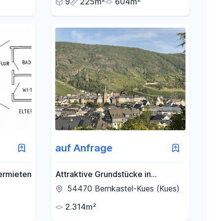
9
225m²
604m²
auf Anfrage
ermieten
Attraktive Grundstücke in
exklusiver Höhenlage:
54470 Bernkastel-Kues (Kues)
Panoramablick über die Stadt
2.314m²
Bernkastel