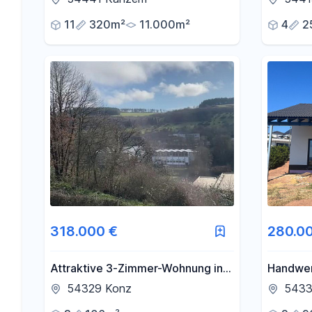
11
320m²
11.000m²
4
2
318.000 €
280.0
Attraktive 3-Zimmer-Wohnung in
Handwer
bevorzugter Höhenlage mit
Reduzie
54329 Konz
54331
unverbaubarer Fernsicht