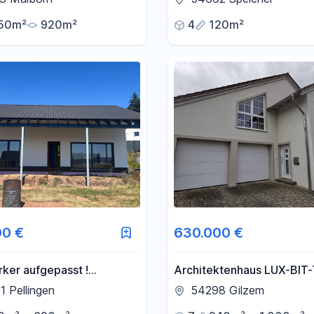
50m²
920m²
4
120m²
00 €
630.000 €
ker aufgepasst !
Architektenhaus LUX-BIT
rtes Ausbauhaus mit Blick
 Pellingen
54298 Gilzem