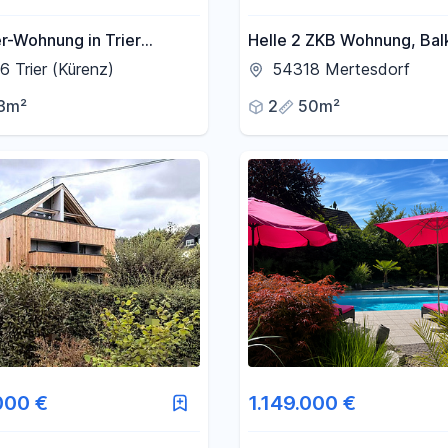
r-Wohnung in Trier
Helle 2 ZKB Wohnung, Bal
Weidengraben
Badezimmer mit Fenster,
 Trier (Kürenz)
54318 Mertesdorf
Einbauküche VB, Keller, St
3m²
2
50m²
000 €
1.149.000 €