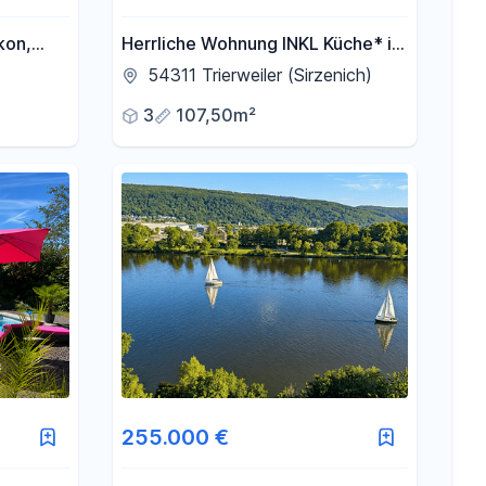
kon,
Herrliche Wohnung INKL Küche* in
Trierweiler
54311 Trierweiler (Sirzenich)
ellplatz
3
107,50m²
255.000 €