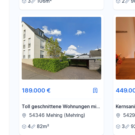
3
106m²
2
9
189.000 €
449.0
Toll geschnittene Wohnungen mit
Kernsan
Südbalkon zur Selbstnutzung
Zurlaub
54346 Mehing (Mehring)
54292
und/oder als Kapitalanlage, ab
4
82m²
3
9
189.000 €