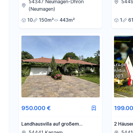
neue Besitzer inklusiv
Neubau 
54347 Neumagen-Dhron
5449
Baugrundstück
(Neumagen)
10
150m²
443m²
1
6
950.000 €
199.00
Landhausvilla auf großem
2 Häuser
parkähnlichen Anwesen
DHH, Mi
54441 Kanzem
5441