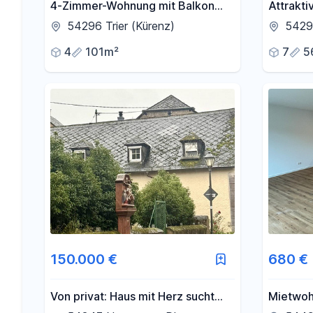
4-Zimmer-Wohnung mit Balkon
Attrakti
und Garage in Trier-Kürenz
7 Einhei
54296 Trier (Kürenz)
54293
Kapitala
4
101m²
7
5
Wachstu
150.000 €
680 €
Von privat: Haus mit Herz sucht
Mietwoh