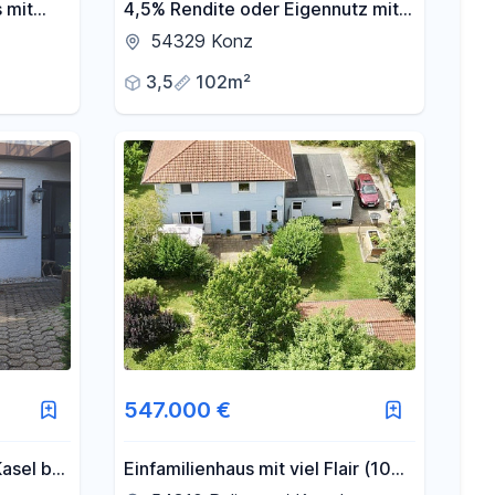
 mit
4,5% Rendite oder Eigennutz mit
tück
Traumblick
54329 Konz
3,5
102m²
547.000 €
asel bei
Einfamilienhaus mit viel Flair (10