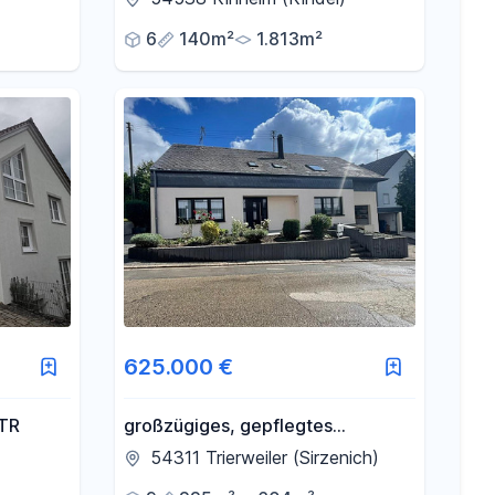
6
140m²
1.813m²
625.000 €
-TR
großzügiges, gepflegtes
Einfamilienhaus in Grenznähe zu
54311 Trierweiler (Sirzenich)
Luxemburg