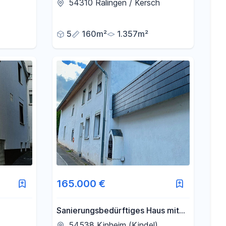
Min bis Luxemburg)
54310 Ralingen / Kersch
5
160m²
1.357m²
165.000 €
Sanierungsbedürftiges Haus mit
großem Grundstück
54538 Kinheim (Kindel)