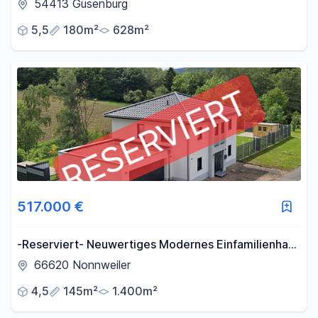
Untergeschoß - keine Renovierungen, nur einziehen!
54413 Gusenburg
5,5
180m²
628m²
517.000 €
-Reserviert- Neuwertiges Modernes Einfamilienhaus
KFW 55 -Provisionsfrei-
66620 Nonnweiler
4,5
145m²
1.400m²