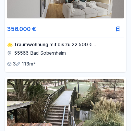
356.000 €
🌟 Traumwohnung mit bis zu 22.500 €
Tilgungszuschuss + KfW-Finanzierung sichern! mit
55566 Bad Sobernheim
3% AfA
3
113m²