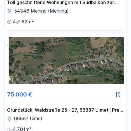
Toll geschnittene Wohnungen mit Südbalkon zur
Selbstnutzung und/oder als Kapitalanlage, ab
54346 Mehing (Mehring)
189.000 €
4
82m²
75.000 €
Grundstück; Waldstraße 25 - 27, 66887 Ulmet ; Preis
verhandelbar
66887 Ulmet
4.701m²