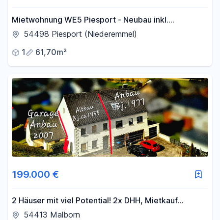
Mietwohnung WE5 Piesport - Neubau inkl.
Einbauküche
54498 Piesport (Niederemmel)
1
61,70m²
199.000 €
2 Häuser mit viel Potential! 2x DHH, Mietkauf
möglich!
54413 Malborn