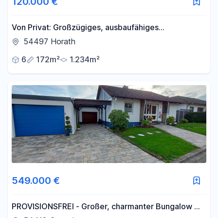
120.000 €
Von Privat: Großzügiges, ausbaufähiges
Einfamilienwohnhaus mit Garten und
54497 Horath
Nebengebäuden
6
172m²
1.234m²
549.000 €
PROVISIONSFREI - Großer, charmanter Bungalow mit