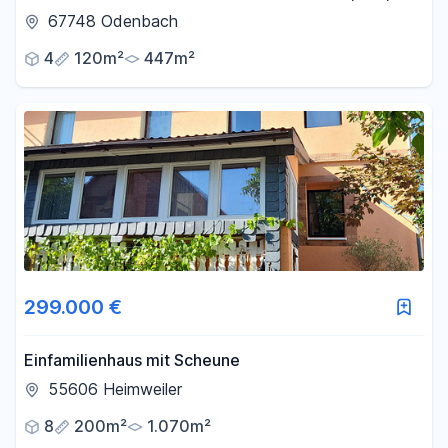
Terrasse, Balkon
67748 Odenbach
4
120m²
447m²
299.000 €
Einfamilienhaus mit Scheune
55606 Heimweiler
8
200m²
1.070m²