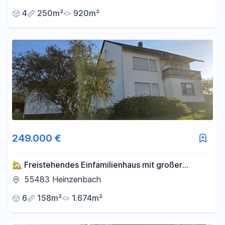
4
250m²
920m²
249.000 €
🏡 Freistehendes Einfamilienhaus mit großer
Scheune auf 1.674 m² Grundstück
55483 Heinzenbach
6
158m²
1.674m²