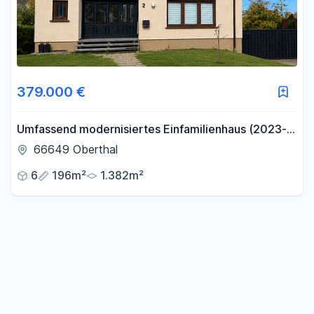
379.000 €
Umfassend modernisiertes Einfamilienhaus (2023-
2025) mit 196 m² Wohnfläche auf 1.382 m²
66649 Oberthal
Grundstück
6
196m²
1.382m²