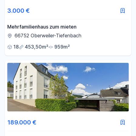
3.000 €
Mehrfamilienhaus zum mieten
66752 Oberweiler-Tiefenbach
18
453,50m²
959m²
189.000 €