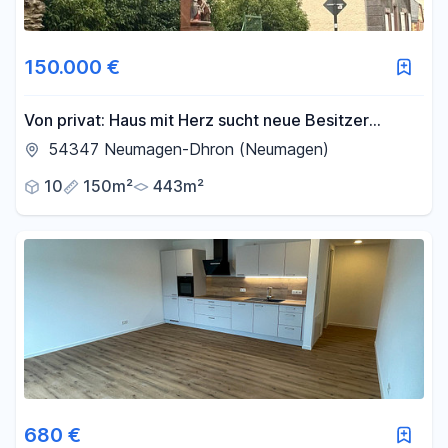
150.000 €
Von privat: Haus mit Herz sucht neue Besitzer
inklusiv Baugrundstück
54347 Neumagen-Dhron (Neumagen)
10
150m²
443m²
680 €