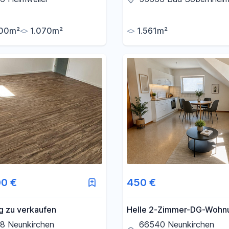
Familienhaus)
00m²
1.070m²
1.561m²
00 €
450 €
 zu verkaufen
Helle 2-Zimmer-DG-Wohnu
66540 Neunkirchen – Perf
8 Neunkirchen
66540 Neunkirchen