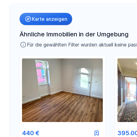
Umkreis
Karte anzeigen
-
€
Preis
Ähnliche Immobilien in der Umgebung
Für die gewählten Filter wurden aktuell keine 
-
m²
Fläche
440 €
395.0