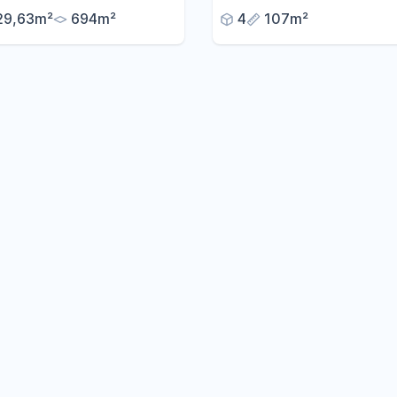
ck und großem Garten –
Landstuhl
29,63m²
694m²
4
107m²
nsfrei