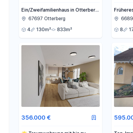
Ein/Zweifamilienhaus in Otterberg
Frühere
Bachlauf Garten
ruhiger
67697 Otterberg
6689
4
130m²
833m²
8
1
356.000 €
595.0