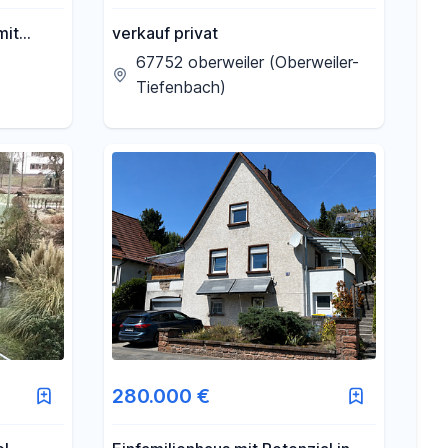
mit
verkauf privat
67752 oberweiler (Oberweiler-
stand.
Tiefenbach)
280.000 €