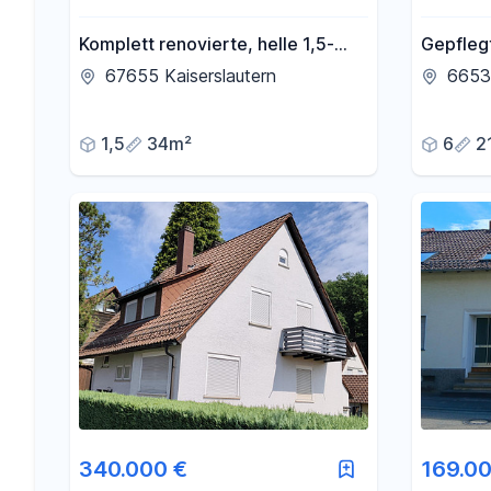
Komplett renovierte, helle 1,5-
Gepflegt
Zimmer Wohnung im Zentrum
Einlieg
67655 Kaiserslautern
6653
Waldran
1,5
34m²
6
2
340.000 €
169.00