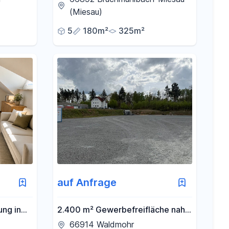
bezugsfertig!
(Miesau)
5
180m²
325m²
auf Anfrage
ng in
2.400 m² Gewerbefreifläche nahe
ekt für
A6 – flexibel teilbar – LKW-Zufahrt
66914 Waldmohr