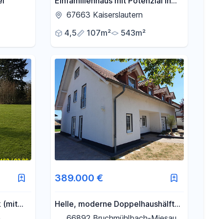
el
Einfamilienhaus mit Potenzial in
Bestlage - KL/Lämmchesberg
67663 Kaiserslautern
4,5
107m²
543m²
389.000 €
 (mit
Helle, moderne Doppelhaushälfte
ein 10-
in ruhiger Ecklage – sofort
m
66892 Bruchmühlbach-Miesau