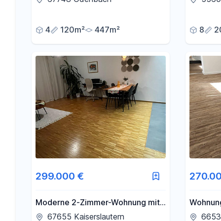
4
120m²
447m²
8
2
299.000 €
270.0
Moderne 2-Zimmer-Wohnung mit
Wohnung
TG-Stellplatz
67655 Kaiserslautern
6653