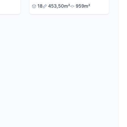
18
453,50m²
959m²