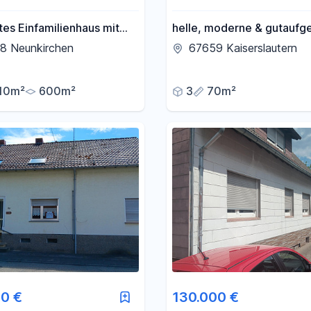
es Einfamilienhaus mit
helle, moderne & gutaufge
erwohnung in schöner
Zimmerwohnung zu vermi
8 Neunkirchen
67659 Kaiserslautern
dlage
10m²
600m²
3
70m²
0 €
130.000 €