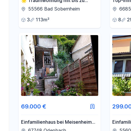
🌟 Traumwohnung mit bis zu
Top-Imm
22.500 € Tilgungszuschuss +
(Investo
55566 Bad Sobernheim
6685
KfW-Finanzierung sichern! mit 3%
3
113m²
8
2
AfA
69.000 €
299.0
Einfamilienhaus bei Meisenheim
Einfamil
mit Garten, Hof, Terrasse, Balkon
67748 Odenbach
5560