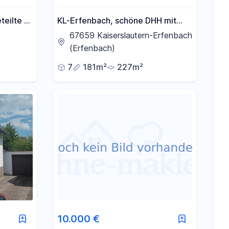
teilte 3
KL-Erfenbach, schöne DHH mit
eten
Doppelgarage
67659 Kaiserslautern-Erfenbach
(Erfenbach)
7
181m²
227m²
10.000 €