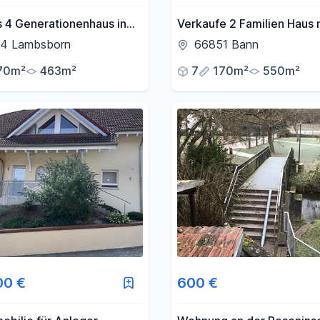
s 4 Generationenhaus in
Verkaufe 2 Familien Haus 
 Umgebung
Großem Grundstück im
4 Lambsborn
66851 Bann
sanierungsbedürftigen Zu
70m²
463m²
7
170m²
550m²
00 €
600 €