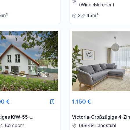
Berufstätige
(Wiebelskirchen)
3m²
2
45m²
00 €
1.150 €
iges KfW-55-
Victoria-Großzügige 4-Zi
ienhaus mit Wintergarten,
Wohnung mit 2 Balkonen i
4 Börsborn
66849 Landstuhl