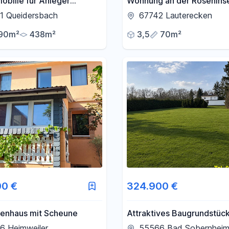
obilie für Anleger
Wohnung an der Rosenins
ren)
1 Queidersbach
67742 Lauterecken
90m²
438m²
3,5
70m²
00 €
324.900 €
ienhaus mit Scheune
Attraktives Baugrundstück
eventuellem Potenzial für 
6 Heimweiler
55566 Bad Sobernhei