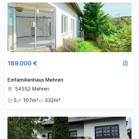
Fläche
-
m²
Filter für Fläche zurücksetzen
189.000 €
Einfamilienhaus Mehren
54552 Mehren
5
107m²
332m²