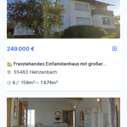
249.000 €
🏡 Freistehendes Einfamilienhaus mit großer
Scheune auf 1.674 m² Grundstück
55483 Heinzenbach
6
158m²
1.674m²