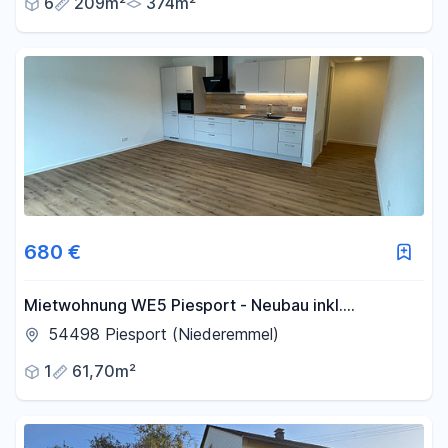
6
209m²
374m²
680 €
Mietwohnung WE5 Piesport - Neubau inkl.
Einbauküche
54498 Piesport (Niederemmel)
1
61,70m²