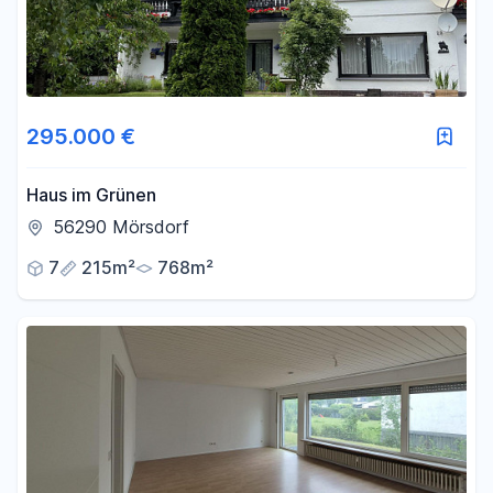
295.000 €
Haus im Grünen
56290 Mörsdorf
7
215m²
768m²