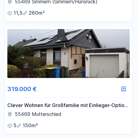
55469 Simmern (Simmern/Hunsrück)
11,5
260m²
319.000 €
Clever Wohnen für Großfamilie mit Einlieger-Option,
PV + Batteriespeicher
55469 Mutterschied
5
150m²