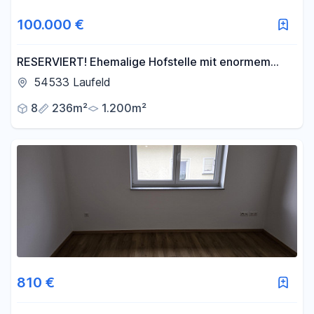
100.000 €
RESERVIERT! Ehemalige Hofstelle mit enormem
Potenzial und Erweiterungsoption in Laufeld!
54533 Laufeld
8
236m²
1.200m²
810 €