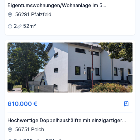
Eigentumswohnungen/Wohnanlage im 5
Familienhaus 52qm-106qm gehobene Ausstattung
56291 Pfalzfeld
2
52m²
610.000 €
Hochwertige Doppelhaushälfte mit einzigartiger
Aussicht über Polch und das Maifeld
56751 Polch