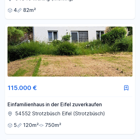
189.000 €
4
82m²
115.000 €
Einfamilienhaus in der Eifel zuverkaufen
54552 Strotzbüsch Eifel (Strotzbüsch)
5
120m²
750m²