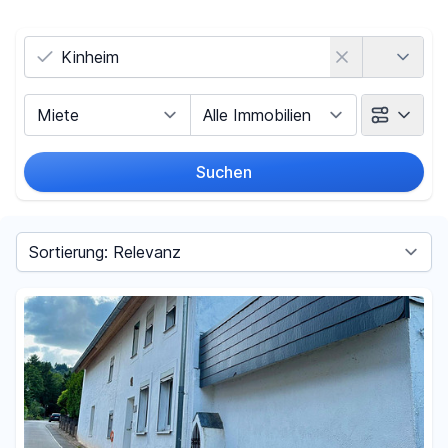
Land
Vermarktungsart
Objektart
Suchen
Umkreis
Sortieren nach
Preis
-
€
Filter für Preis zurücksetzen