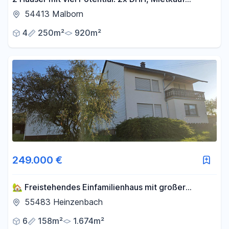
möglich!
54413 Malborn
4
250m²
920m²
249.000 €
🏡 Freistehendes Einfamilienhaus mit großer
Scheune auf 1.674 m² Grundstück
55483 Heinzenbach
6
158m²
1.674m²