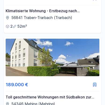
Klimatisierte Wohnung - Erstbezug nach
Kernsanierung
56841 Traben-Trarbach (Trarbach)
2
52m²
189.000 €
Toll geschnittene Wohnungen mit Südbalkon zur
Selbstnutzung und/oder als Kapitalanlage, ab
54346 Mehing (Mehring)