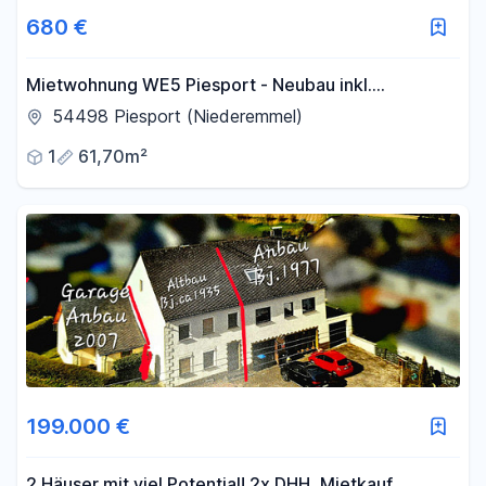
680 €
Mietwohnung WE5 Piesport - Neubau inkl.
Einbauküche
54498 Piesport (Niederemmel)
1
61,70m²
199.000 €
2 Häuser mit viel Potential! 2x DHH, Mietkauf