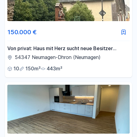
150.000 €
Von privat: Haus mit Herz sucht neue Besitzer
inklusiv Baugrundstück
54347 Neumagen-Dhron (Neumagen)
10
150m²
443m²