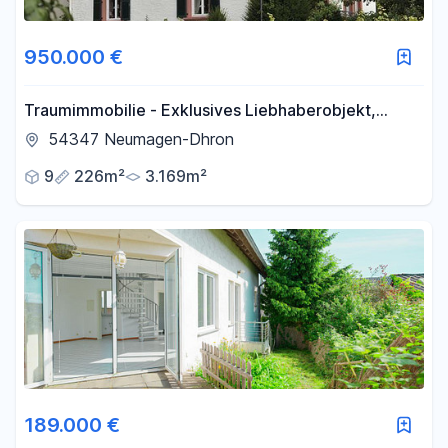
950.000 €
Traumimmobilie - Exklusives Liebhaberobjekt,
selten, außergewöhnlich, hohes Maß an
54347 Neumagen-Dhron
Privatsphäre
9
226m²
3.169m²
189.000 €