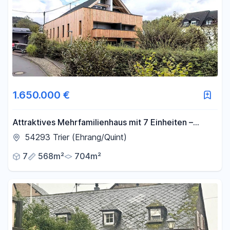
1.650.000 €
Attraktives Mehrfamilienhaus mit 7 Einheiten –
Sichere Kapitalanlage mit Wachstumspotenzial
54293 Trier (Ehrang/Quint)
7
568m²
704m²