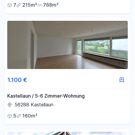
7
215m²
768m²
1.100 €
Kastellaun / 5-6 Zimmer-Wohnung
56288 Kastellaun
5
160m²