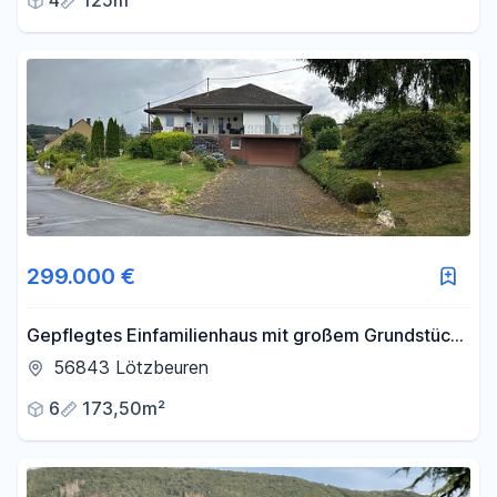
4
125m²
299.000 €
Gepflegtes Einfamilienhaus mit großem Grundstück
zu verkaufen
56843 Lötzbeuren
6
173,50m²