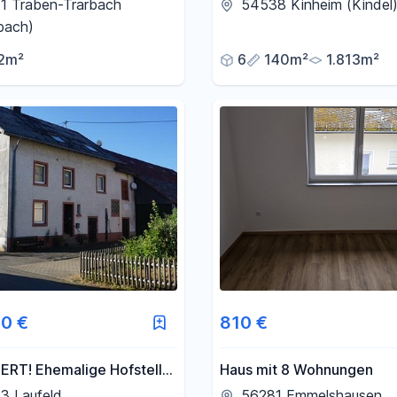
rnsanierung
großem Grundstück
1 Traben-Trarbach
54538 Kinheim (Kindel
bach)
2m²
6
140m²
1.813m²
0 €
810 €
ERT! Ehemalige Hofstelle
Haus mit 8 Wohnungen
rmem Potenzial und
3 Laufeld
56281 Emmelshausen