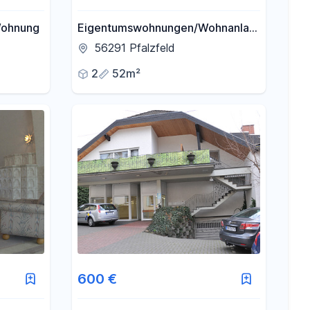
Wohnung
Eigentumswohnungen/Wohnanlage
im 5 Familienhaus 52qm-106qm
56291 Pfalzfeld
gehobene Ausstattung
2
52m²
600 €