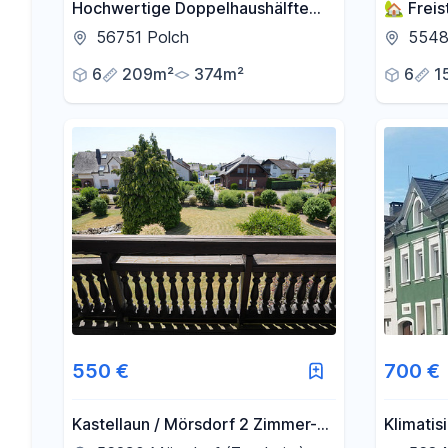
Hochwertige Doppelhaushälfte
🏡 Freis
mit einzigartiger Aussicht über
mit groß
56751 Polch
5548
Polch und das Maifeld
Grundst
6
209m²
374m²
6
1
550 €
700 €
Kastellaun / Mörsdorf 2 Zimmer-
Klimatis