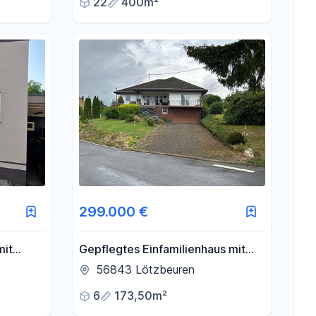
22
400m²
299.000 €
mit
Gepflegtes Einfamilienhaus mit
kt mit
großem Grundstück zu verkaufen
56843 Lötzbeuren
6
173,50m²