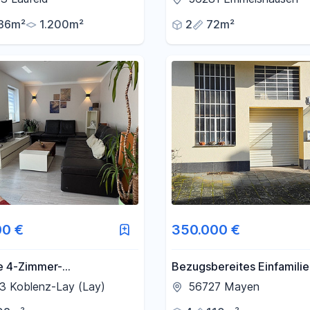
ungsoption in Laufeld!
36m²
1.200m²
2
72m²
00 €
350.000 €
 4-Zimmer-
Bezugsbereites Einfamili
ohnung mit höchster
Raumwunder im Zentrum 
3 Koblenz-Lay (Lay)
56727 Mayen
ffizienz
Mayen – provisionsfrei!