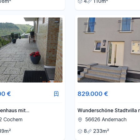
08m²
4
110m²
00 €
829.000 €
ienhaus mit
Wunderschöne Stadtvilla 
erwohnung in Cochem
Einliegerwohnung z.B. dire
2 Cochem
56626 Andernach
dt zu verkaufen
Mieteinnahmen starten!
39m²
8
233m²