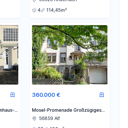
Zimmer Wohnung!
4
114,45m²
360.000 €
enhaus-
Mosel-Promenade Großzügiges
von
Anwesen für Individualisten
56859 Alf