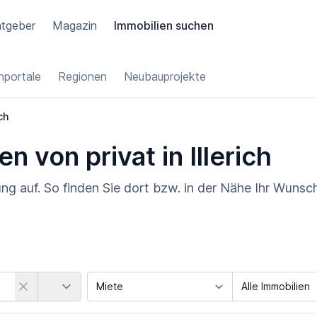
tgeber
Magazin
Immobilien suchen
portale
Regionen
Neubauprojekte
ich
n von privat in Illerich
ung auf. So finden Sie dort bzw. in der Nähe Ihr Wunsc
Land
Vermarktungsart
Objektart