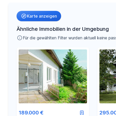
Umkreis
Karte anzeigen
-
€
Preis
Ähnliche Immobilien in der Umgebung
Für die gewählten Filter wurden aktuell keine 
-
m²
Fläche
189.000 €
295.0