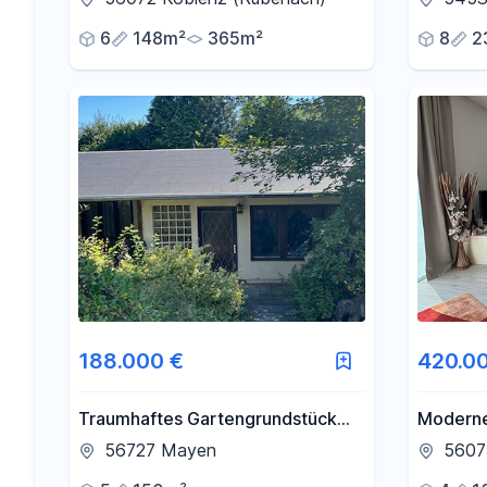
Erweiter
6
148m²
365m²
8
2
188.000 €
420.0
Traumhaftes Gartengrundstück
Moderne
mit entkerntem Einfamilienhaus
Designw
56727 Mayen
5607
zum Fertigbauen zu verkaufen
Energiee