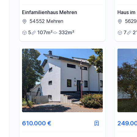
Einfamilienhaus Mehren
Haus im
54552 Mehren
5629
5
107m²
332m²
7
2
610.000 €
249.0