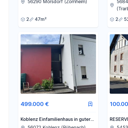
Wohnung
nach Ke
56290 Mörsdorf (Zornheim)
5684
(Trar
2
47m²
2
5
499.000 €
100.00
Koblenz Einfamilienhaus in guter
RESERVI
Lage
mit eno
56072 Koblenz (Rübenach)
5453