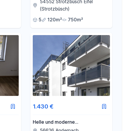
zuverkaufen
)
54552 Strotzbüsch Eifel
(Strotzbüsch)
5
120m²
750m²
1.430 €
Helle und moderne
Wohnatmosphäre in einer 4-
56626 Andernach