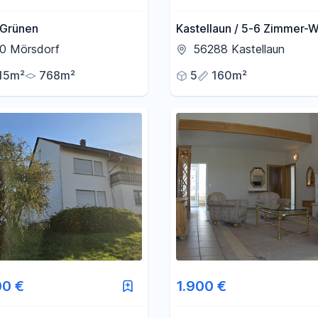
 Grünen
Kastellaun / 5-6 Zimmer-
0 Mörsdorf
56288 Kastellaun
15m²
768m²
5
160m²
00 €
1.900 €