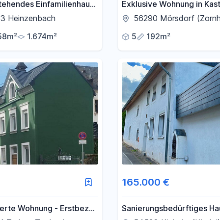
tehendes Einfamilienhaus
Exklusive Wohnung in Kast
er Scheune auf 1.674 m²
Mörsdorf
3 Heinzenbach
56290 Mörsdorf (Zornh
ück
58m²
1.674m²
5
192m²
165.000 €
ierte Wohnung - Erstbezug
Sanierungsbedürftiges Ha