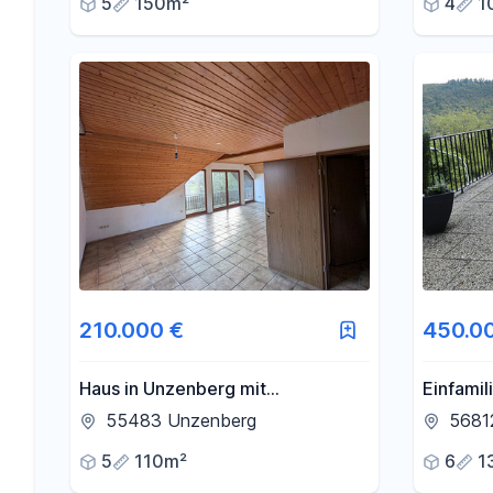
5
150m²
4
1
210.000 €
450.0
Haus in Unzenberg mit
Einfamil
Ausbaureserve
Einlieg
55483 Unzenberg
5681
Obersta
5
110m²
6
1