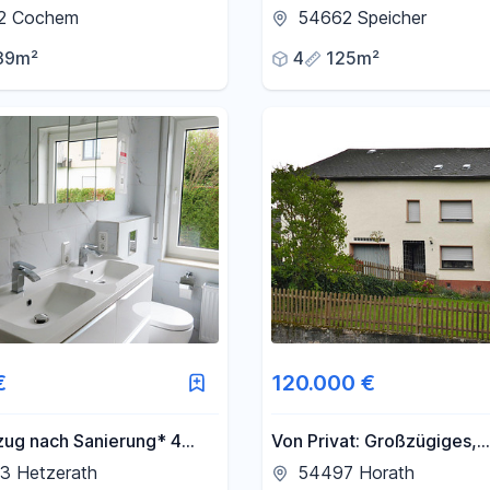
erwohnung in Cochem
2 Cochem
54662 Speicher
dt zu verkaufen
39m²
4
125m²
€
120.000 €
zug nach Sanierung* 4
Von Privat: Großzügiges,
. 104 m² mit Terrasse &
ausbaufähiges
3 Hetzerath
54497 Horath