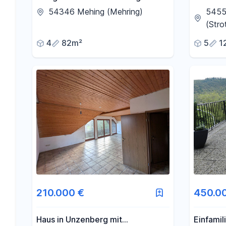
Südbalkon zur Selbstnutzung
zuverka
54346 Mehing (Mehring)
54552
und/oder als Kapitalanlage, ab
(Stro
189.000 €
4
82m²
5
1
210.000 €
450.0
Haus in Unzenberg mit
Einfamil