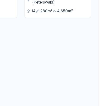
Garten
Wirtschaftsgebäude auf großem
(Peterswald)
Grundstück
14
280m²
4.650m²