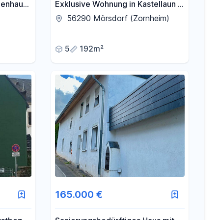
ienhaus
Exklusive Wohnung in Kastellaun /
674 m²
Mörsdorf
56290 Mörsdorf (Zornheim)
5
192m²
165.000 €