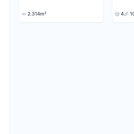
Panoramablick über die Stadt
optiona
Bernkastel
2.314m²
4
1