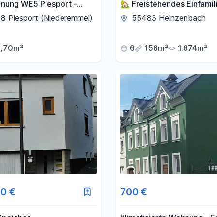
nung WE5 Piesport -
🏡 Freistehendes Einfamil
inkl. Einbauküche
mit großer Scheune auf 1.
8 Piesport (Niederemmel)
55483 Heinzenbach
Grundstück
1,70m²
6
158m²
1.674m²
0 €
700 €