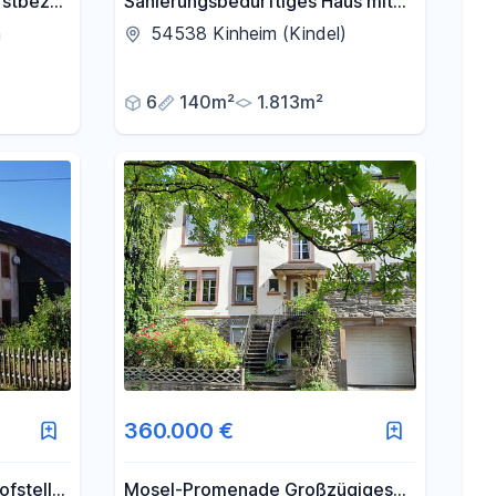
rstbezug
Sanierungsbedürftiges Haus mit
großem Grundstück
h
54538 Kinheim (Kindel)
6
140m²
1.813m²
360.000 €
fstelle
Mosel-Promenade Großzügiges