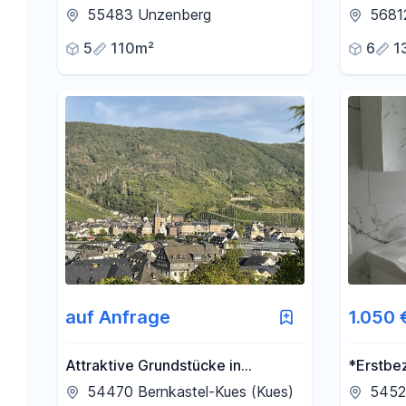
Ausbaureserve
Einlieg
55483 Unzenberg
5681
Obersta
5
110m²
6
1
auf Anfrage
1.050 
Attraktive Grundstücke in
*Erstbe
exklusiver Höhenlage:
ZKB-Whg
54470 Bernkastel-Kues (Kues)
5452