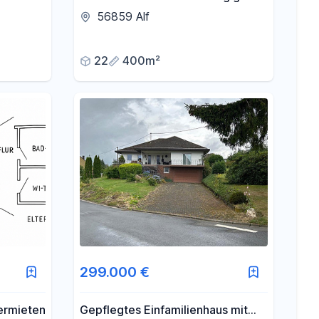
d
Anwesen für Individualisten
56859 Alf
feld!
22
400m²
299.000 €
ermieten
Gepflegtes Einfamilienhaus mit