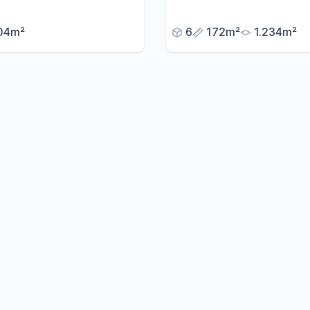
ler EBK
Einfamilienwohnhaus mit 
und Nebengebäuden
04m²
6
172m²
1.234m²