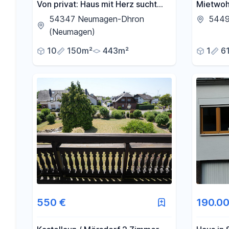
Von privat: Haus mit Herz sucht
Mietwoh
neue Besitzer inklusiv
Neubau 
54347 Neumagen-Dhron
5449
Baugrundstück
(Neumagen)
10
150m²
443m²
1
6
550 €
190.00