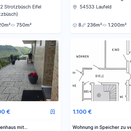
ufen
mit enormem Potenzial un
 Strotzbüsch Eifel
54533 Laufeld
Erweiterungsoption in Lau
tzbüsch)
20m²
750m²
8
236m²
1.200m²
00 €
1.100 €
ienhaus mit
Wohnung in Speicher zu v