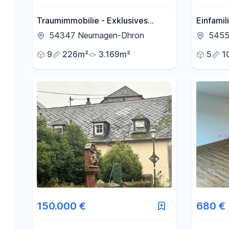
Traumimmobilie - Exklusives
Einfami
Liebhaberobjekt, selten,
54347 Neumagen-Dhron
5455
außergewöhnlich, hohes Maß an
9
226m²
3.169m²
5
1
Privatsphäre
150.000 €
680 €