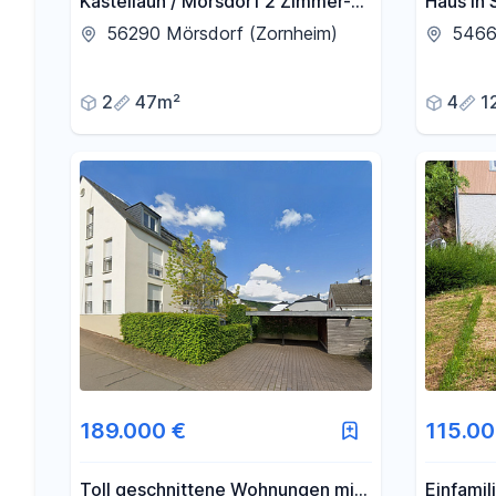
Kastellaun / Mörsdorf 2 Zimmer-
Haus in 
Wohnung
56290 Mörsdorf (Zornheim)
5466
2
47m²
4
1
189.000 €
115.00
Toll geschnittene Wohnungen mit
Einfamil