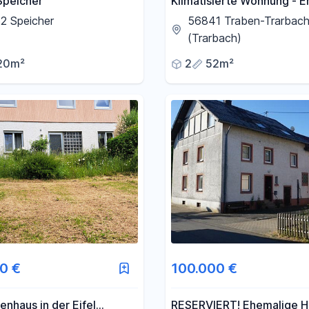
Speicher
Klimatisierte Wohnung - E
nach Kernsanierung
2 Speicher
56841 Traben-Trarbac
(Trarbach)
20m²
2
52m²
0 €
100.000 €
ienhaus in der Eifel
RESERVIERT! Ehemalige Ho