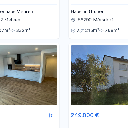
lienhaus Mehren
Haus im Grünen
2 Mehren
56290 Mörsdorf
07m²
332m²
7
215m²
768m²
249.000 €