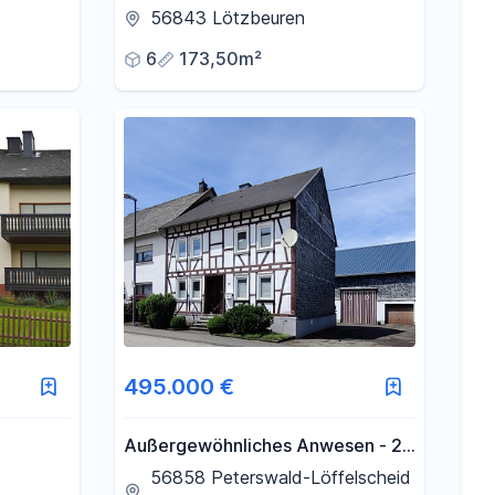
großem Grundstück zu verkaufen
56843 Lötzbeuren
6
173,50m²
495.000 €
Außergewöhnliches Anwesen - 2
Wohnhäuser u.
56858 Peterswald-Löffelscheid