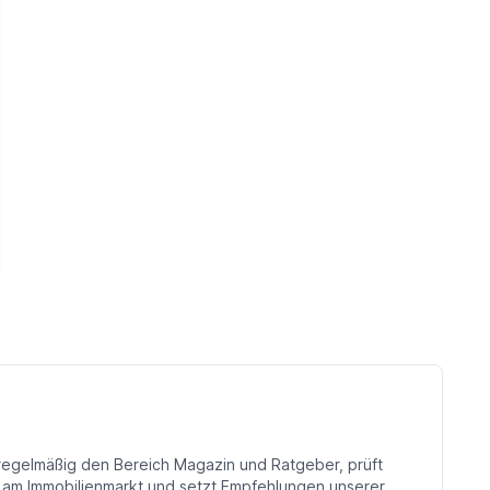
Tempo, denn es gilt, die dringend
notwendigen Klimaziele zu erreichen. Das
hat durchaus Auswirkungen auf alle
derzeit startenden Neubauprojekte.
 regelmäßig den Bereich Magazin und Ratgeber, prüft
n am Immobilienmarkt und setzt Empfehlungen unserer