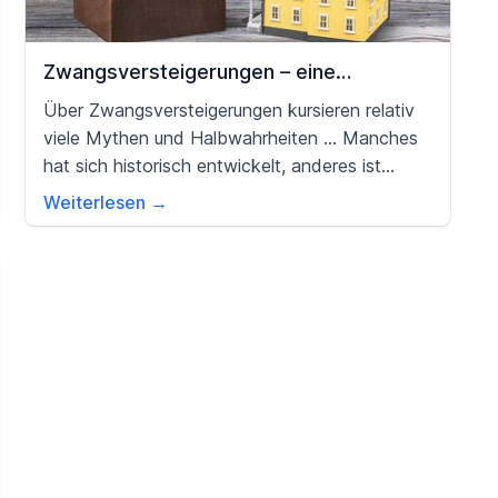
Zwangsversteigerungen – eine
Alternative zum „klassischen“
Über Zwangsversteigerungen kursieren relativ
Immobilienkauf?
viele Mythen und Halbwahrheiten … Manches
hat sich historisch entwickelt, anderes ist
schlicht nicht wahr. Wir versuchen hier mal
Weiterlesen →
Licht ins Dunkle zu bringen: Welche Chancen
und Risiken sind bei einem Immobilienkauf
durch eine Zwangsversteigerung realistisch?