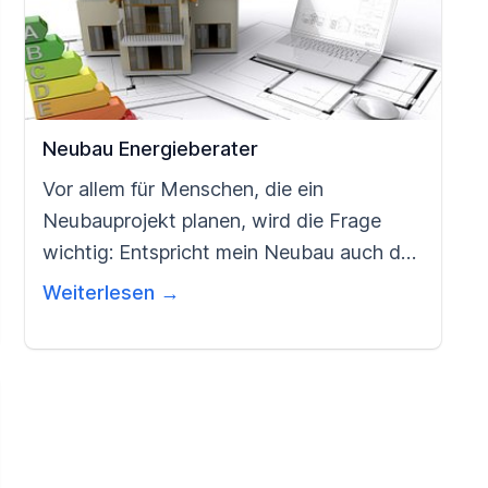
Neubau Energieberater
Vor allem für Menschen, die ein
Neubauprojekt planen, wird die Frage
wichtig: Entspricht mein Neubau auch den
geltenden Energieeffizienz-Richtlinien? Ist
Weiterlesen →
das nämlich nicht der Fall, „altert“ das
neue Gebäude extrem schnell: Es gilt
schon wenige Jahre später als veraltet,
weil es den geltenden Effizienz-Richtlinien
nicht mehr entspricht. Klar ist: Diese
Richtlinien ändern sich derzeit in rasantem