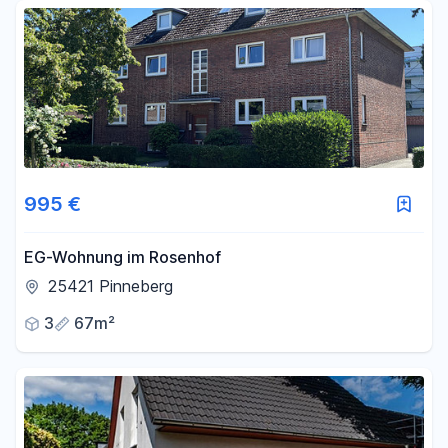
Fläche
-
m²
Filter für Fläche zurücksetzen
995 €
EG-Wohnung im Rosenhof
25421 Pinneberg
3
67m²