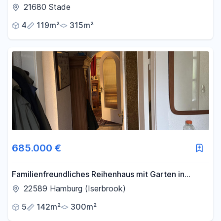
Lage (zentralgelegene Lage in 21680 Stade)
21680 Stade
4
119m²
315m²
685.000 €
Familienfreundliches Reihenhaus mit Garten in
begehrter Wohnlage von Hamburg-Iserbrook
22589 Hamburg (Iserbrook)
5
142m²
300m²