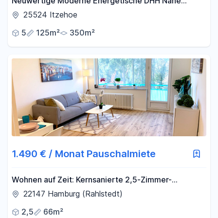
Neuwertige Moderne Energetische DHH Nähe
Klinikum
25524 Itzehoe
5
125m²
350m²
1.490 € / Monat Pauschalmiete
Wohnen auf Zeit: Kernsanierte 2,5-Zimmer-
Wohnung mit Südwest-Balkon in Rahlstedt
22147 Hamburg (Rahlstedt)
2,5
66m²