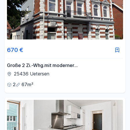
670 €
Große 2 Zi.-Whg.mit moderner
Einbauküche,Wintergarten,eigener Eingang,KFZ
25436 Uetersen
Stellplatz vor der Tür
2
67m²