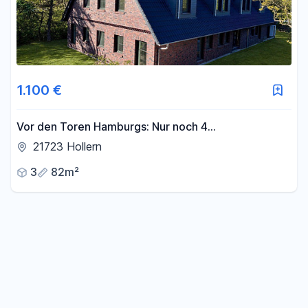
1.100 €
Vor den Toren Hamburgs: Nur noch 4
Traumwohnungen zw. 82 m2 u. 92 m2 Wfl. - ab 1.100
21723 Hollern
€ Kaltmiete !!!
3
82m²