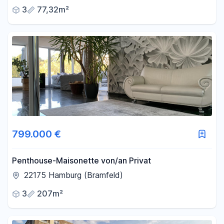
3
77,32m²
799.000 €
Penthouse-Maisonette von/an Privat
22175 Hamburg (Bramfeld)
3
207m²