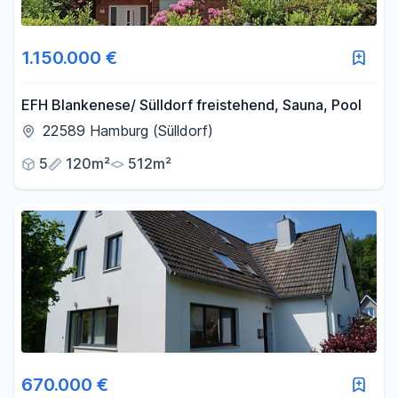
1.150.000 €
EFH Blankenese/ Sülldorf freistehend, Sauna, Pool
22589 Hamburg (Sülldorf)
5
120m²
512m²
670.000 €