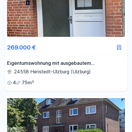
269.000 €
Eigentumswohnung mit ausgebautem
Dachgeschoss, Garage, neuem Dach & neuen
24558 Henstedt-Ulzburg (Ulzburg)
Fenstern
4
75m²