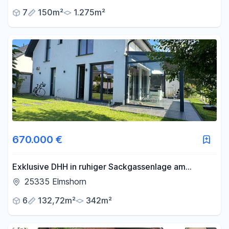
7
150m²
1.275m²
670.000 €
Exklusive DHH in ruhiger Sackgassenlage am
Naturschutzgebiet/Provisionsfrei
25335 Elmshorn
6
132,72m²
342m²