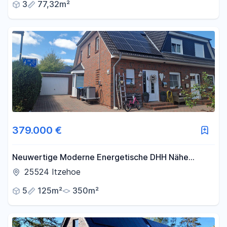
3
77,32m²
379.000 €
Neuwertige Moderne Energetische DHH Nähe
Klinikum
25524 Itzehoe
5
125m²
350m²