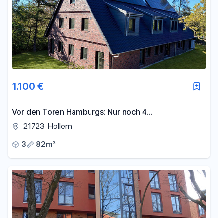
1.100 €
Vor den Toren Hamburgs: Nur noch 4
Traumwohnungen zw. 82 m2 u. 92 m2 Wfl. - ab 1.100
21723 Hollern
€ Kaltmiete !!!
3
82m²