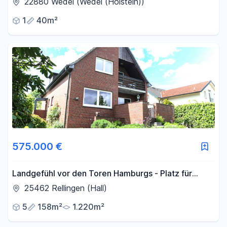
22880 Wedel (Wedel (Holstein))
1
40m²
575.000 €
Landgefühl vor den Toren Hamburgs - Platz für
Mensch & Tier/ Mehrgenerationenhaus
25462 Rellingen (Hall)
5
158m²
1.220m²