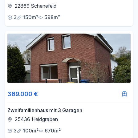
direkt am Forst Klövensteen
22869 Schenefeld
3
150m²
598m²
369.000 €
Zweifamilienhaus mit 3 Garagen
25436 Heidgraben
3
100m²
670m²