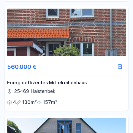
560.000 €
Energieeffizentes Mittelreihenhaus
25469 Halstenbek
4
130m²
157m²