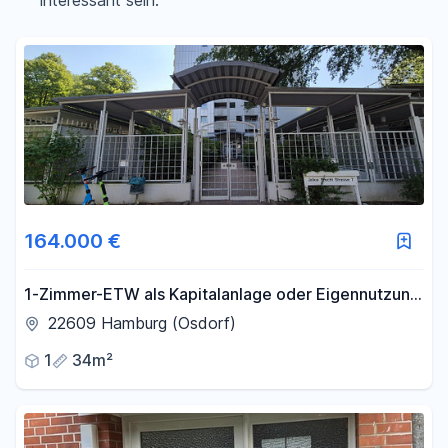
interessant sein.
Filter für Preis zurücksetzen
Fläche
-
m²
Filter für Fläche zurücksetzen
164.000 €
1-Zimmer-ETW als Kapitalanlage oder Eigennutzung
direkt neben dem Elbe-Einkaufszentrum (sofort
22609 Hamburg (Osdorf)
Frei)
1
34m²