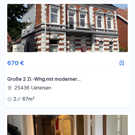
670 €
Große 2 Zi.-Whg.mit moderner
Einbauküche,Wintergarten,eigener Eingang,KFZ
25436 Uetersen
Stellplatz vor der Tür
2
67m²