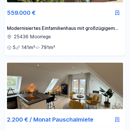
Fläche
559.000 €
-
m²
Modernisiertes Einfamilienhaus mit großzügigem
Anbau und Südgarten
25436 Moorrege
Filter für Fläche zurücksetzen
5
141m²
791m²
2.200 € / Monat Pauschalmiete