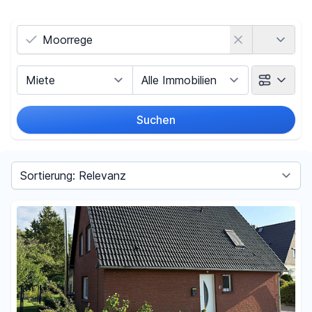
Land
Vermarktungsart
Objektart
Suchen
Umkreis
Sortieren nach
Preis
-
€
Filter für Preis zurücksetzen