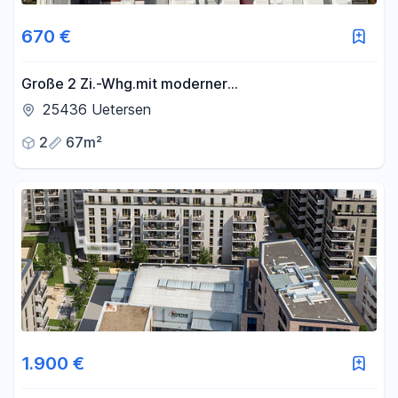
670 €
Große 2 Zi.-Whg.mit moderner
Einbauküche,Wintergarten,eigener Eingang,KFZ
25436 Uetersen
Stellplatz vor der Tür
2
67m²
1.900 €