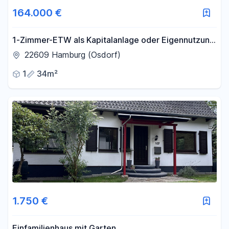
164.000 €
1-Zimmer-ETW als Kapitalanlage oder Eigennutzung
direkt neben dem Elbe-Einkaufszentrum (sofort
22609 Hamburg (Osdorf)
Frei)
1
34m²
1.750 €
Einfamilienhaus mit Garten