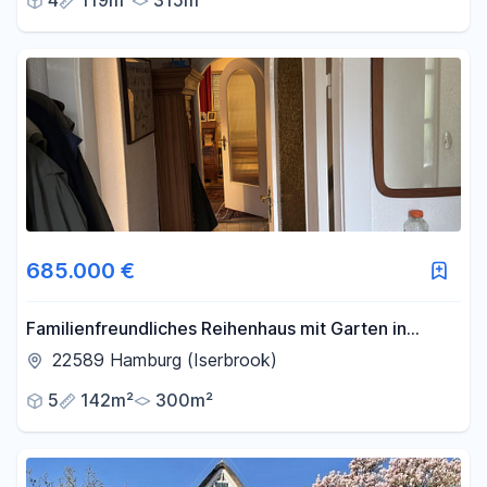
4
119m²
315m²
685.000 €
Familienfreundliches Reihenhaus mit Garten in
begehrter Wohnlage von Hamburg-Iserbrook
22589 Hamburg (Iserbrook)
5
142m²
300m²