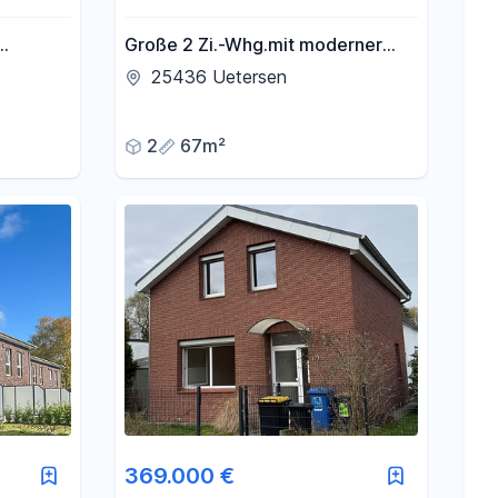
Große 2 Zi.-Whg.mit moderner
sch &
Einbauküche,Wintergarten,eigener
25436 Uetersen
us
Eingang,KFZ Stellplatz vor der Tür
2
67m²
369.000 €