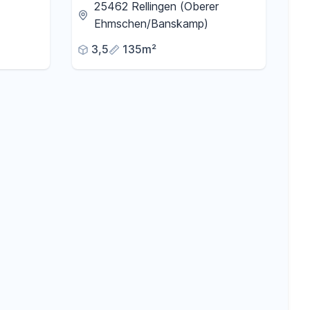
nd
Wohnung in idyllischer Lage
25462 Rellingen (Oberer
Ehmschen/Banskamp)
3,5
135m²