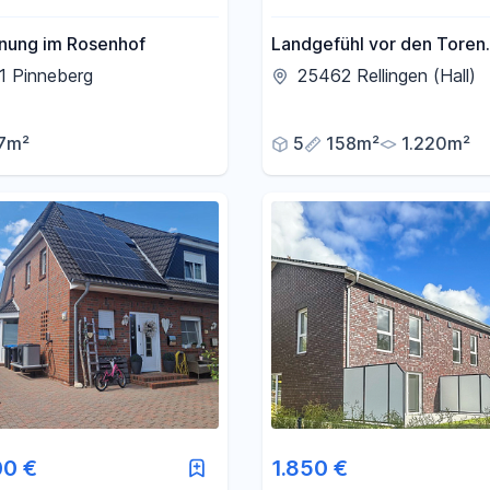
ung im Rosenhof
Landgefühl vor den Toren
Hamburgs - Platz für Men
1 Pinneberg
25462 Rellingen (Hall)
Tier/ Mehrgenerationenha
7m²
5
158m²
1.220m²
00 €
1.850 €