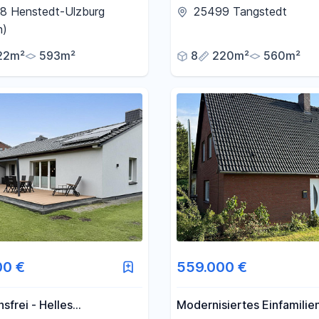
.
Zweifamilienhaus – hochw
8 Henstedt-Ulzburg
25499 Tangstedt
saniert, familienfreundlich
n)
22m²
593m²
8
220m²
560m²
00 €
559.000 €
nsfrei - Helles
Modernisiertes Einfamilie