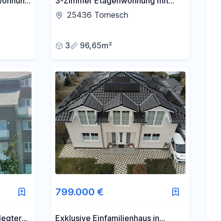
wohnung
3-Zimmer Etagenwohnung mit
u
Balkon in Tornesch zum Verkauf
25436 Tornesch
3
96,65m²
799.000 €
legter
Exklusive Einfamilienhaus in