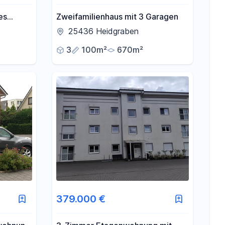
es
Zweifamilienhaus mit 3 Garagen
25436 Heidgraben
3
100m²
670m²
379.000 €