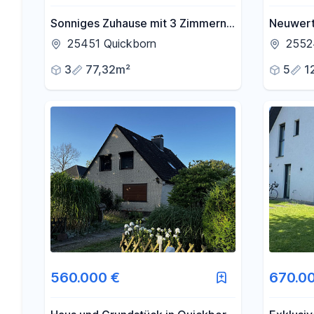
Sonniges Zuhause mit 3 Zimmern
Neuwert
in Quickborn
Energet
25451 Quickborn
2552
3
77,32m²
5
1
560.000 €
670.0