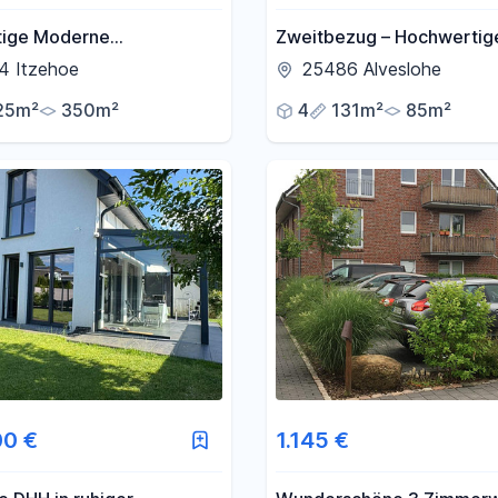
ige Moderne
Zweitbezug – Hochwertig
ische DHH Nähe Klinikum
Reihenhaus in Alveslohe
4 Itzehoe
25486 Alveslohe
25m²
350m²
4
131m²
85m²
00 €
1.145 €