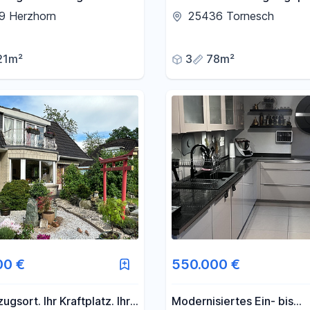
eigenem Gartenanteil
Wohnanlage
9 Herzhorn
25436 Tornesch
21m²
3
78m²
00 €
550.000 €
ugsort. Ihr Kraftplatz. Ihr
Modernisiertes Ein- bis