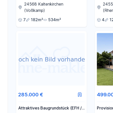
großzügigem Grundstück in
Zuhause
24568 Kaltenkirchen
2455
Kaltenkirchen - Reserviert!!!
(Voßkamp)
(Rhe
7
182m²
534m²
4
1
285.000 €
499.0
Attraktives Baugrundstück (EFH /
Provisio