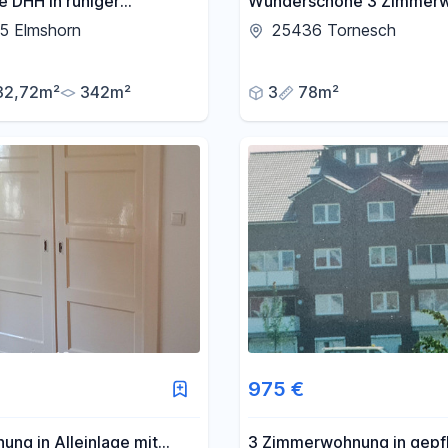
e DHH in ruhiger
Wunderschöne 3 Zimmer
senlage am
im Herzen von Tornesch z
5 Elmshorn
25436 Tornesch
utzgebiet/Provisionsfrei
vermieten
32,72m²
342m²
3
78m²
975 €
ng in Alleinlage mit
3 Zimmerwohnung in gepf