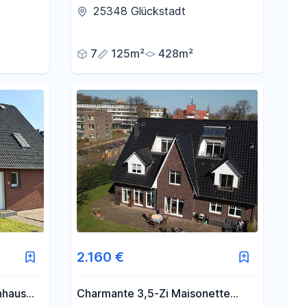
ertig
Garten in begehrter Wohnlage
25348 Glückstadt
7
125m²
428m²
2.160 €
nhaus
Charmante 3,5-Zi Maisonette