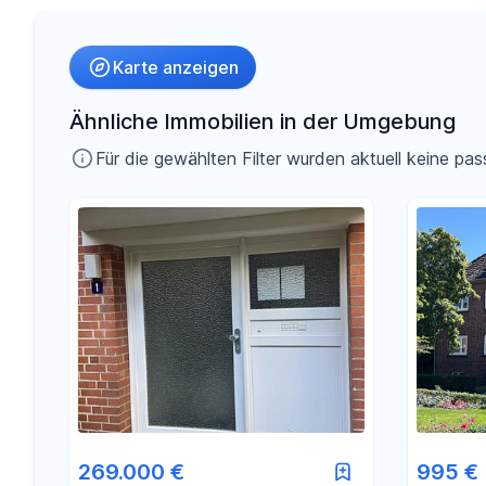
Umkreis
Karte anzeigen
-
€
Preis
Ähnliche Immobilien in der Umgebung
Für die gewählten Filter wurden aktuell keine 
-
m²
Fläche
269.000 €
995 €