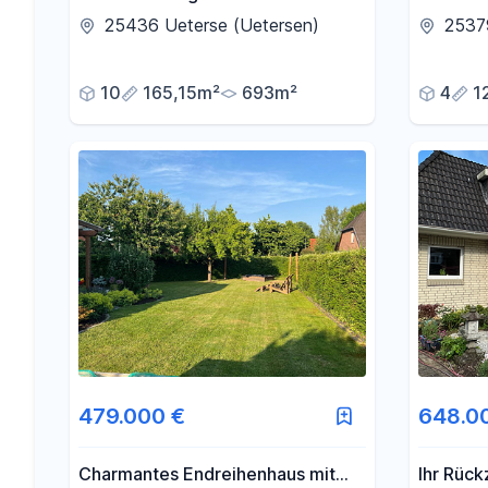
Familienzuhause wartet
großem 
25436 Ueterse (Uetersen)
2537
10
165,15m²
693m²
4
1
479.000 €
648.0
Charmantes Endreihenhaus mit
Ihr Rückz