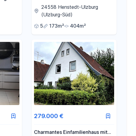
Henstedt-Ulzburg Top Lage
24558 Henstedt-Ulzburg
(Ulzburg-Süd)
5
173m²
404m²
279.000 €
Charmantes Einfamilienhaus mit