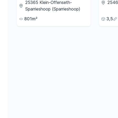
DH) mit Südausrichtung – 801 m² in
Reihene
25365 Klein-Offenseth-
25462
Klein Offenseth-Sparrieshoop
Terrass
Sparrieshoop (Sparrieshoop)
Einzelg
801m²
3,5