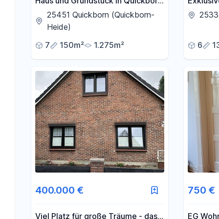
Haus und Grundstück in Quickborn
Exklusiv
Heide
Sackgas
25451 Quickborn (Quickborn-
2533
Natursch
Heide)
7
150m²
1.275m²
6
1
400.000 €
750 €
Viel Platz für große Träume - das
EG Wohnu