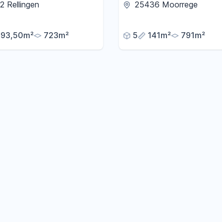
ndhaus mit großer
mit großzügigem Anbau u
 Rellingen
25436 Moorrege
e, Sauna im Garten und
Südgarten
arage
93,50m²
723m²
5
141m²
791m²