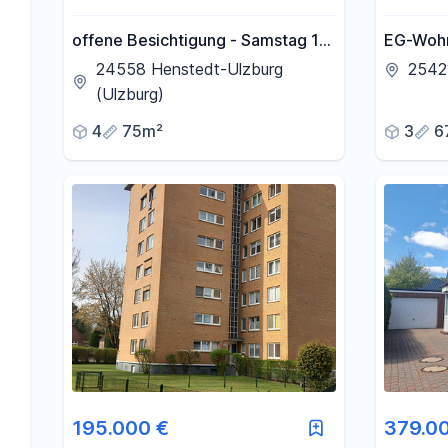
offene Besichtigung - Samstag 17-
EG-Wohn
18 Uhr - 4 Zimmer ETW inkl.
24558 Henstedt-Ulzburg
2542
Garage
(Ulzburg)
4
75m²
3
6
195.000 €
379.0