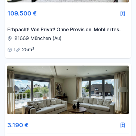
109.500 €
Erbpacht! Von Privat! Ohne Provision! Möbliertes
Apartment m. Balkon inkl. TG-Platz, ab sofort
81669 München (Au)
1
25m²
3.190 €