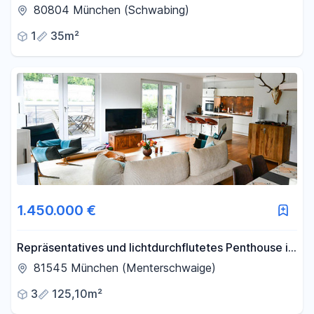
von München-Schwabing – hochwertig saniert
80804 München (Schwabing)
1
35m²
1.450.000 €
Repräsentatives und lichtdurchflutetes Penthouse in
der Menterschwaige
81545 München (Menterschwaige)
3
125,10m²