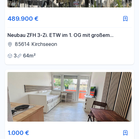
489.900 €
Neubau ZFH 3-Zi. ETW im 1. OG mit großem
Südbalkon - PROVISIONSFREI von PRIVAT
85614 Kirchseeon
3
64m²
1.000 €