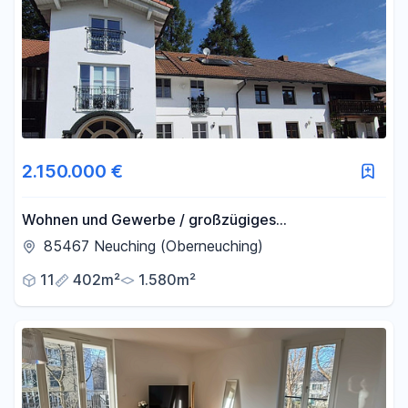
2.150.000 €
Wohnen und Gewerbe / großzügiges
Mehrgenerationenanwesen 1.580 qm mit Halle /
85467 Neuching (Oberneuching)
Nahe München
11
402m²
1.580m²