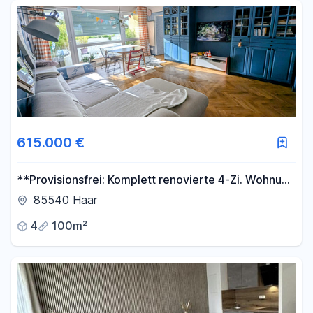
Fläche
-
m²
Filter für Fläche zurücksetzen
615.000 €
**Provisionsfrei: Komplett renovierte 4-Zi. Wohnung
mit Balkon bei München (Haar)**
85540 Haar
4
100m²