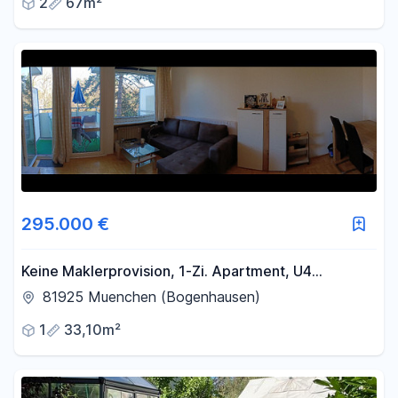
2
67m²
295.000 €
Keine Maklerprovision, 1-Zi. Apartment, U4
Arabellapark
81925 Muenchen (Bogenhausen)
1
33,10m²