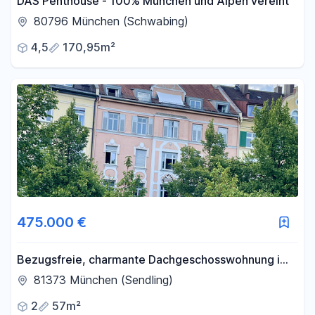
DAS Penthouse - 100% München und Alpen vereint
80796 München (Schwabing)
4,5
170,95m²
475.000 €
Bezugsfreie, charmante Dachgeschosswohnung im
Altbau
81373 München (Sendling)
2
57m²