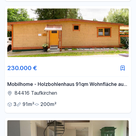
230.000 €
Mobilhome - Holzbohlenhaus 91qm Wohnfläche auf
einer Ebene
84416 Taufkirchen
3
91m²
200m²