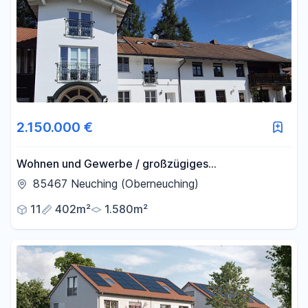
2.150.000 €
Wohnen und Gewerbe / großzügiges
Mehrgenerationenanwesen 1.580 qm mit Halle /
85467 Neuching (Oberneuching)
Nahe München
11
402m²
1.580m²