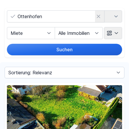
Land
Vermarktungsart
Objektart
Suchen
Umkreis
Sortieren nach
Preis
-
€
Filter für Preis zurücksetzen