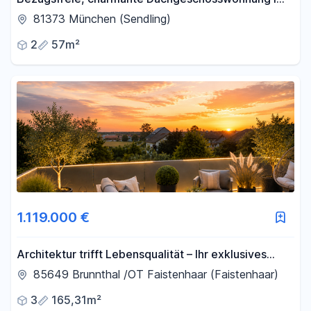
Altbau
81373 München (Sendling)
2
57m²
1.119.000 €
Architektur trifft Lebensqualität – Ihr exklusives
Penthouse in Brunnthal/OT Faistenhaar
85649 Brunnthal /OT Faistenhaar (Faistenhaar)
3
165,31m²