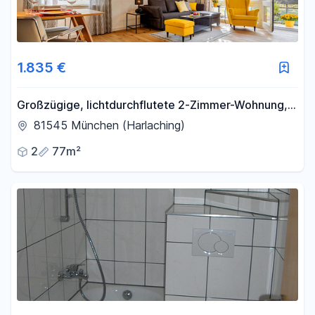
1.835 €
Großzügige, lichtdurchflutete 2-Zimmer-Wohnung,
voll möbliert, in Bestlage München-Harlaching
81545 München (Harlaching)
2
77m²