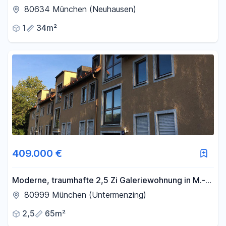
in zentraler Lage – Volkerstraße 34
80634 München (Neuhausen)
1
34m²
409.000 €
Moderne, traumhafte 2,5 Zi Galeriewohnung in M.-
Untermenzing PROVISIONSFREI
80999 München (Untermenzing)
2,5
65m²