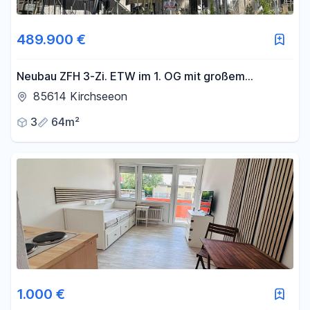
489.900 €
Neubau ZFH 3-Zi. ETW im 1. OG mit großem
Südbalkon - PROVISIONSFREI von PRIVAT
85614 Kirchseeon
3
64m²
1.000 €