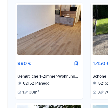
990 €
1.450 
Gemütliche 1-Zimmer-Wohnung
Schöne 
mit guter Anbindung in Planegg
vermiet
82152 Planegg
82152
1
30m²
3
7