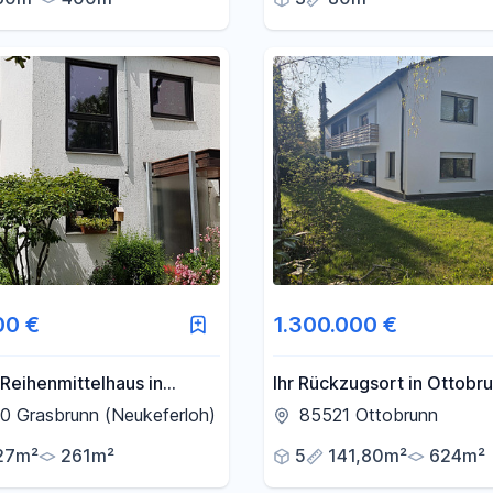
00 €
1.300.000 €
Reihenmittelhaus in
Ihr Rückzugsort in Ottobru
rloh - 5 Zimmer +
Familien-DHH mit viel Plat
0 Grasbrunn (Neukeferloh)
85521 Ottobrunn
um + Garage
sonnigem Garten & Top-L
27m²
261m²
5
141,80m²
624m²