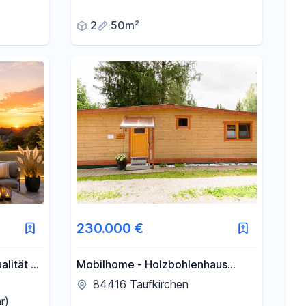
befristet
2
50m²
230.000 €
alität –
Mobilhome - Holzbohlenhaus
n
91qm Wohnfläche auf einer Ebene
84416 Taufkirchen
r)