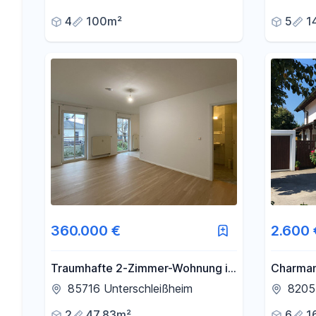
4
100m²
5
1
360.000 €
2.600 
Traumhafte 2-Zimmer-Wohnung in
Charman
bester Lage
Zimmern
85716 Unterschleißheim
8205
– fußläu
2
47,83m²
6
1