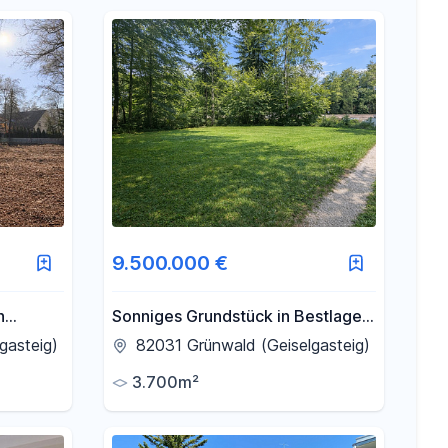
9.500.000 €
n
Sonniges Grundstück in Bestlage
 vom
von Grünwald *provisionsfrei*
gasteig)
82031 Grünwald (Geiselgasteig)
3.700m²