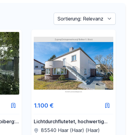
Sortieren nach
1.100 €
biberg:
Lichtdurchflutetet, hochwertig
ng mit
möblierte 2- Zimmer Wohnung
85540 Haar (Haar) (Haar)