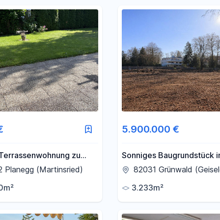
€
5.900.000 €
Terrassenwohnung zu
Sonniges Baugrundstück i
en
Grünwald - provisionsfrei
 Planegg (Martinsried)
82031 Grünwald (Geisel
Eigentümer
0m²
3.233m²