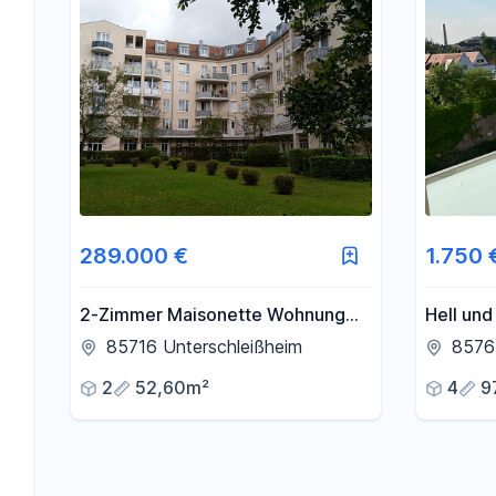
289.000 €
1.750 
2-Zimmer Maisonette Wohnung
Hell und
*** vom Eigentümer ***
Wohnung 
85716 Unterschleißheim
8576
großen 
2
52,60m²
4
9