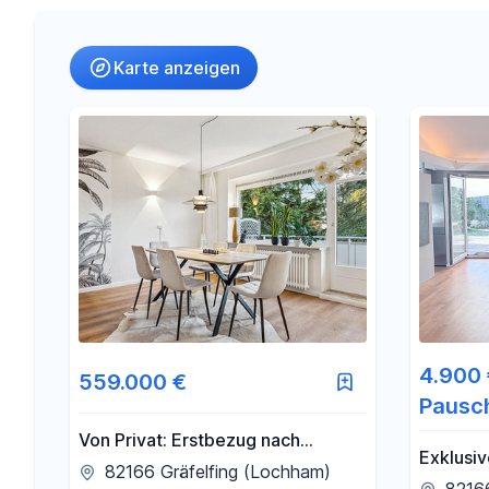
Umkreis
(nur bei Ortssuche)
Karte anzeigen
-
€
Preis
-
m²
Fläche
4.900 
559.000 €
Pausc
Von Privat: Erstbezug nach
Exklusiv
Sanierung – stilvolle 3-Zi.-
82166 Gräfelfing (Lochham)
Doppelha