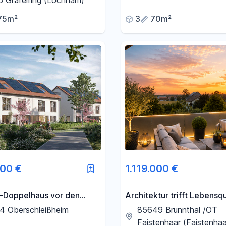
 Gräfelfing (Lochham)
Garten & Stellplätzen
Privatgarten und
75m²
3
70m²
akter in Gräfelfing
900 €
1.119.000 €
n-Doppelhaus vor den
Architektur trifft Lebensqu
ünchens
Ihr exklusives Penthouse i
4 Oberschleißheim
85649 Brunnthal /OT
Brunnthal/OT Faistenhaar
Faistenhaar (Faistenhaa