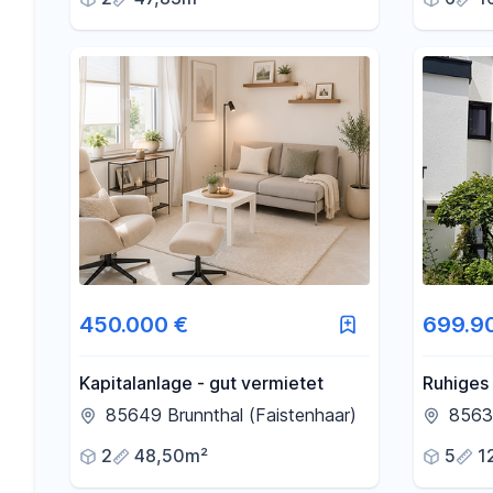
450.000 €
699.9
Kapitalanlage - gut vermietet
Ruhiges 
Neukefe
85649 Brunnthal (Faistenhaar)
8563
Hobbyra
2
48,50m²
5
1