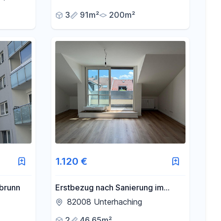
3
91m²
200m²
1.120 €
brunn
Erstbezug nach Sanierung im
Herzen von Unterhaching
82008 Unterhaching
2
46,65m²