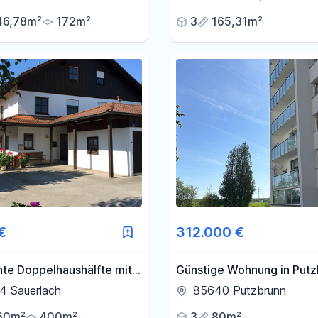
46,78m²
172m²
3
165,31m²
€
312.000 €
te Doppelhaushälfte mit 6
Günstige Wohnung in Putz
, Einbauküche und Garten
4 Sauerlach
85640 Putzbrunn
fig zur S-Bahn Sauerlach
60m²
400m²
3
80m²