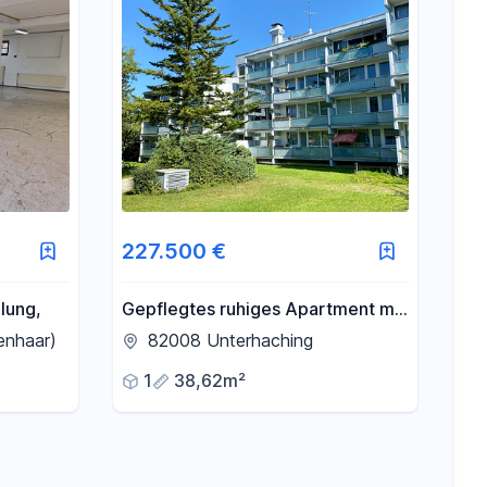
227.500 €
lung,
Gepflegtes ruhiges Apartment mit
großer Loggia im Hochparterre
enhaar)
82008 Unterhaching
1
38,62m²