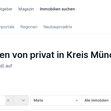
tgeber
Magazin
Immobilien suchen
portale
Regionen
Neubauprojekte
ien von privat in Kreis Mü
d) auf
Land
Vermarktungsart
Objektart