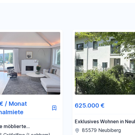
Filter für Preis zurücksetzen
Filter für Fläche zurücksetzen
€ / Monat
625.000 €
halmiete
Exklusives Wohnen in Neu
e möblierte
Moderne Eigentumswohnu
85579 Neubiberg
ushälfte mit 175 m²,