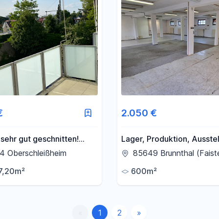
€
2.050 €
 sehr gut geschnitten!
Lager, Produktion, Ausstel
mit viel Platz und einem
4 Oberschleißheim
85649 Brunnthal (Faist
überdachten Balkon.
7,20m²
600m²
«
1
2
»