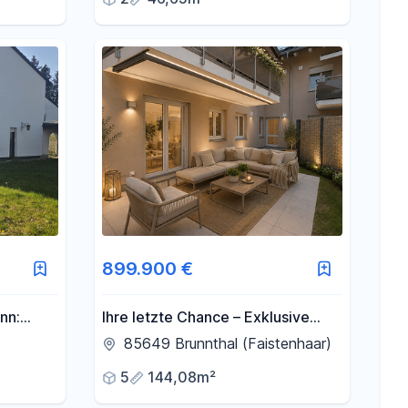
899.900 €
nn:
Ihre letzte Chance – Exklusive
z und
Gartenwohnung mit Privatgarten
85649 Brunnthal (Faistenhaar)
age
NB Erstbezug
5
144,08m²