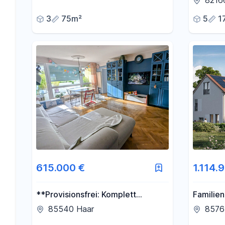
82166
Wohnung mit 2 Balkonen
großem 
3
75m²
5
1
Loftchar
615.000 €
1.114.
**Provisionsfrei: Komplett
Familie
renovierte 4-Zi. Wohnung mit
Toren M
85540 Haar
8576
Balkon bei München (Haar)**