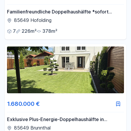
Familienfreundliche Doppelhaushälfte *sofort
beziehbar*
85649 Hofolding
7
226m²
378m²
1.680.000 €
Exklusive Plus-Energie-Doppelhaushälfte in
einzigartiger Waldrandlage
85649 Brunnthal