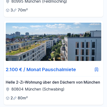
gepflegt, hell und gut geschnitten
80995 München (Feldmoching)
3
70m²
2.100 € / Monat Pauschalmiete
Helle 2-Zi-Wohnung über den Dächern von München
80804 München (Schwabing)
2
80m²