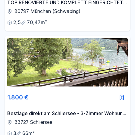
TOP RENOVIERTE UND KOMPLETT EINGERICHTETE
2,5-ZIMMER WOHNUNG IN SCHWABING WEST -
80797 München (Schwabing)
PROVISIONSFREI
2,5
70,47m²
1.800 €
Bestlage direkt am Schliersee - 3-Zimmer Wohnung
mieten auf Zeit
83727 Schliersee
3
66m²