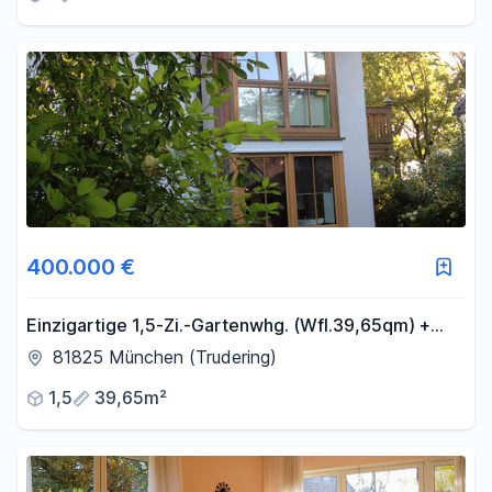
400.000 €
Einzigartige 1,5-Zi.-Gartenwhg. (Wfl.39,65qm) +
25,71qm Nutzfl. als Hobbyraum in TOP-Lage
81825 München (Trudering)
Trudering
1,5
39,65m²