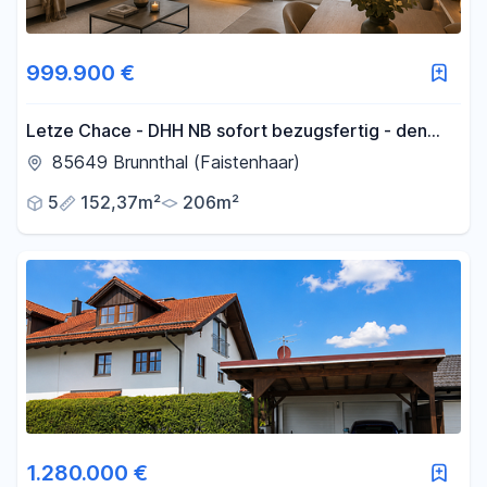
999.900 €
Letze Chace - DHH NB sofort bezugsfertig - den
Sommer noch genießen auf der eigenen Terrasse
85649 Brunnthal (Faistenhaar)
5
152,37m²
206m²
1.280.000 €