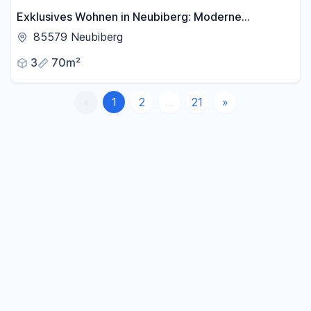
Exklusives Wohnen in Neubiberg: Moderne
Eigentumswohnung mit Garten & Stellplätzen
85579 Neubiberg
3
70m²
«
1
2
...
21
»