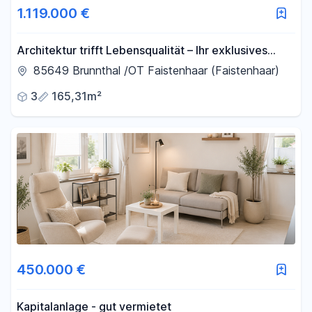
1.119.000 €
-
m²
Architektur trifft Lebensqualität – Ihr exklusives
Penthouse in Brunnthal/OT Faistenhaar
85649 Brunnthal /OT Faistenhaar (Faistenhaar)
Filter für Fläche zurücksetzen
3
165,31m²
450.000 €
Kapitalanlage - gut vermietet