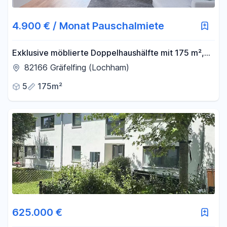
4.900 € / Monat Pauschalmiete
Exklusive möblierte Doppelhaushälfte mit 175 m²,
großem Privatgarten und Loftcharakter in Gräfelfing
82166 Gräfelfing (Lochham)
5
175m²
625.000 €