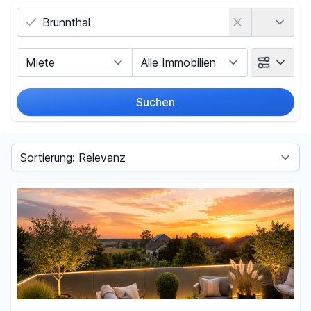
Land
Vermarktungsart
Objektart
Suchen
Umkreis
Sortieren nach
Preis
-
€
Filter für Preis zurücksetzen
Fläche