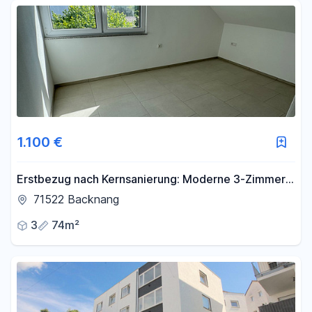
Fläche
-
m²
Filter für Fläche zurücksetzen
1.100 €
Erstbezug nach Kernsanierung: Moderne 3-Zimmer-
Dachgeschosswohnung mit neuer Einbauküche
71522 Backnang
3
74m²