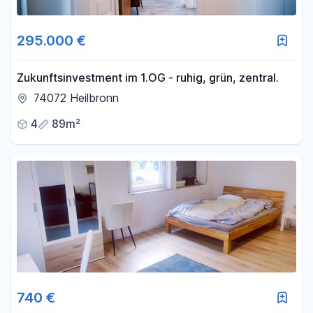
295.000 €
Zukunftsinvestment im 1.OG - ruhig, grün, zentral.
74072 Heilbronn
4
89m²
740 €