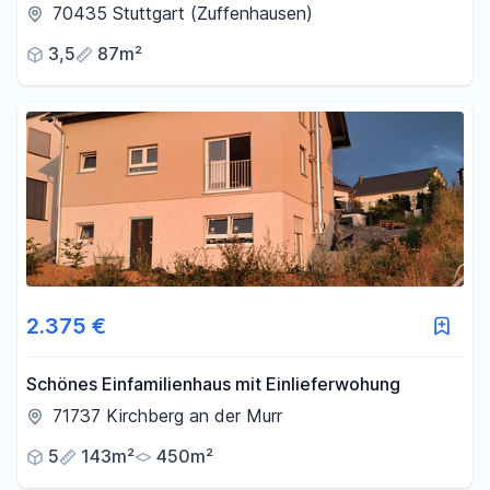
Loftcharakter | 2 Bäder
70435 Stuttgart (Zuffenhausen)
3,5
87m²
2.375 €
Schönes Einfamilienhaus mit Einlieferwohung
71737 Kirchberg an der Murr
5
143m²
450m²