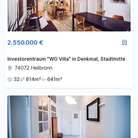
2.550.000 €
Investorentraum "WG Villa" in Denkmal, Stadtmitte
74072 Heilbronn
32
814m²
641m²