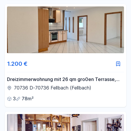
1.200 €
Dreizimmerwohnung mit 26 qm gro0en Terrasse,
sehr zentral
70736 D-70736 Fellbach (Fellbach)
3
78m²