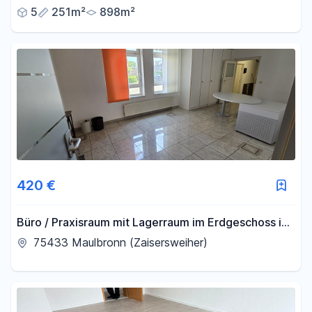
5
251m²
898m²
420 €
Büro / Praxisraum mit Lagerraum im Erdgeschoss in
zentraler Lage
75433 Maulbronn (Zaisersweiher)