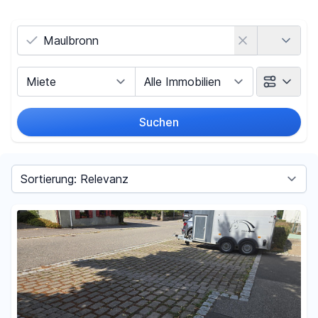
Land
Vermarktungsart
Objektart
Suchen
Umkreis
Sortieren nach
Preis
-
€
Filter für Preis zurücksetzen