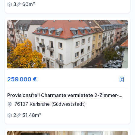
3
60m²
259.000 €
Provisionsfrei! Charmante vermietete 2-Zimmer-
Altbau-Wohnung (ca.51 m²)+Balkon in Südweststadt
76137 Karlsruhe (Südweststadt)
2
51,48m²