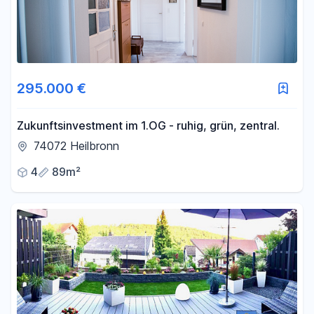
295.000 €
Zukunftsinvestment im 1.OG - ruhig, grün, zentral.
74072 Heilbronn
4
89m²