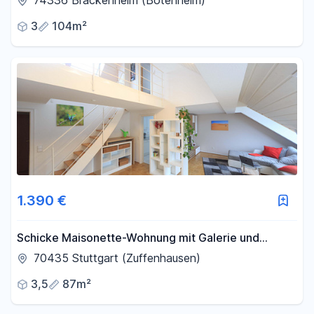
74336 Brackenheim (Botenheim)
3
104m²
1.390 €
Schicke Maisonette-Wohnung mit Galerie und
Loftcharakter | 2 Bäder
70435 Stuttgart (Zuffenhausen)
3,5
87m²