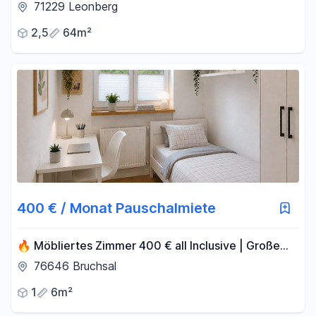
Wohnung mit Küche, Balkon und Tiefgarage in
71229 Leonberg
Leonberg
2,5
64m²
400 € / Monat Pauschalmiete
🔥 Möbliertes Zimmer 400 € all Inclusive | Große
Dachterrasse 🌿
76646 Bruchsal
1
6m²