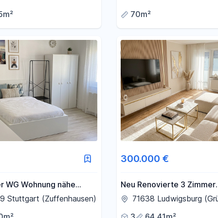
5m²
70m²
300.000 €
r WG Wohnung nähe
Neu Renovierte 3 Zimmer
tte Zuffenhausen
Wohnung
 Stuttgart (Zuffenhausen)
71638 Ludwigsburg (Grü
0m²
3
64,41m²