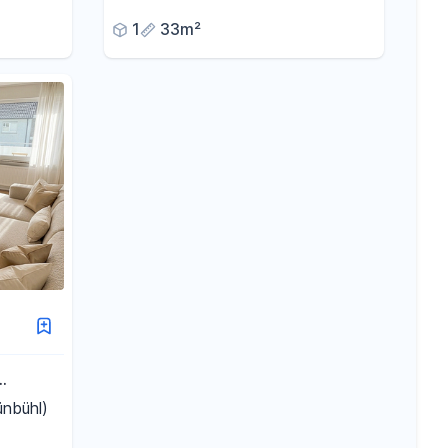
1
33m²
nbühl)