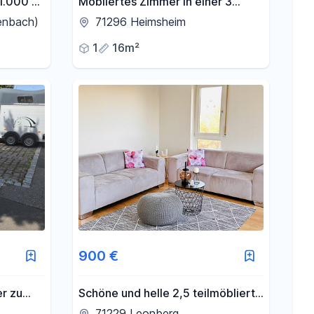
1.000 €
Möbliertes Zimmer in einer 3
 & 2
Zimmer WG
enbach)
71296 Heimsheim
€
1
16m²
900 €
er zu
Schöne und helle 2,5 teilmöblierte
Zimmer-Wohnung mit Küche,
71229 Leonberg