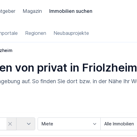
tgeber
Magazin
Immobilien suchen
portale
Regionen
Neubauprojekte
lzheim
en von privat in Friolzhei
mgebung auf. So finden Sie dort bzw. in der Nähe Ihr 
Land
Vermarktungsart
Objektart