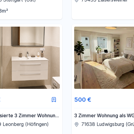
er
3m²
€
500 €
sierte 3 Zimmer Wohnung
3 Zimmer Wohnung als WG
gen
vermieten
9 Leonberg (Höfingen)
71638 Ludwigsburg (Grü