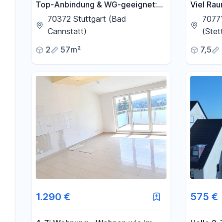
Top-Anbindung & WG-geeignet:
Viel Rau
Helle 2.5-Zi-DG-Wohnung mit EBK
großzüg
70372 Stuttgart (Bad
70771
in Stgt-Bad Cannstatt
Garten i
Cannstatt)
(Stet
2
57m²
7,5
1.290 €
575 €