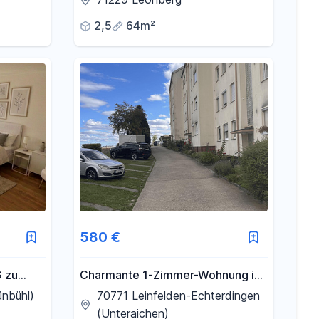
Balkon und Tiefgarage in
2,5
64m²
Leonberg
580 €
 zu
Charmante 1-Zimmer-Wohnung in
Top-Lage nahe Flughafen
nbühl)
70771 Leinfelden-Echterdingen
Stuttgart
(Unteraichen)