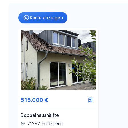
Umkreis
Karte anzeigen
-
€
Preis
-
m²
Fläche
515.000 €
Doppelhaushälfte
71292 Friolzheim