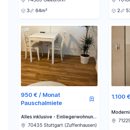
und Kell
3
64m²
2
5
950 € / Monat
1.100 
Pauschalmiete
Moderni
Alles inklusive - Einliegerwohnung
in Höfin
7122
in 2- Familienhaus
70435 Stuttgart (Zuffenhausen)