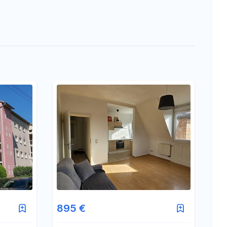
895 €