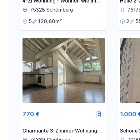
4-Zi Wohnung - Wohnen wie im
Helle 2
Urlaub im Privatpark Römerweg
Südwest
75328 Schömberg
7517
Einbauk
5
120,60m²
2
5
770 €
1.000 
Charmante 3-Zimmer-Wohnung
Schöne 
mit Sonnenbalkon in Cleebronn
Stuttgar
74389 Cleebronn
70186