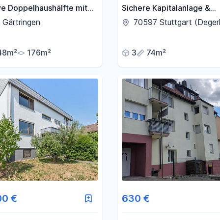
ve Doppelhaushälfte mit
Sichere Kapitalanlage &
z für groß und klein, jung
Altersvorsorge in Stuttgar
 Gärtringen
70597 Stuttgart (Deger
Degerloch
48m²
176m²
3
74m²
00 €
630 €