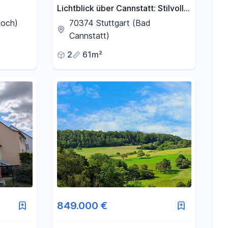
Lichtblick über Cannstatt: Stilvolle
t-
Jugendstil-Wohnung am Kurpark
loch)
70374 Stuttgart (Bad
mit Neckartal-Aussicht
Cannstatt)
2
61m²
849.000 €