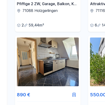
Pfiffige 2 ZW, Garage, Balkon, KA
Attrakti
oder Eigenutz, sofort frei !!!
viel Plat
71088 Holzgerlingen
71116
und alt..
2
59,44m²
6
1
890 €
550.0