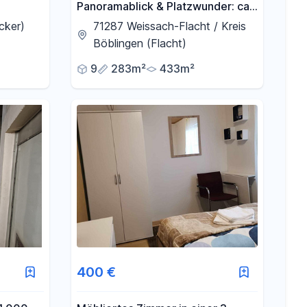
Panoramablick & Platzwunder: ca.
mit
285m² Architektenhaus (Energie
cker)
71287 Weissach-Flacht / Kreis
B), Einliegerwohnung & Praxis-
Böblingen (Flacht)
Loft
9
283m²
433m²
400 €