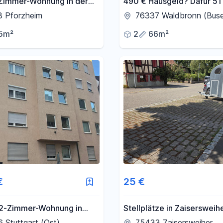
-Zimmer-Wohnung in der
490 € Hausgeld? Dafür 51
stadt – Balkon,
Rücklage, Hybrid-Heizung
3 Pforzheim
76337 Waldbronn (Bus
üche
Balkone – unter 160.000 
5m²
2
66m²
€
25 €
2-Zimmer-Wohnung in
Stellplätze in Zaisersweih
t mit Einbauküche, Balkon
vermieten
 Stuttgart (Ost)
75433 Zaisersweiher