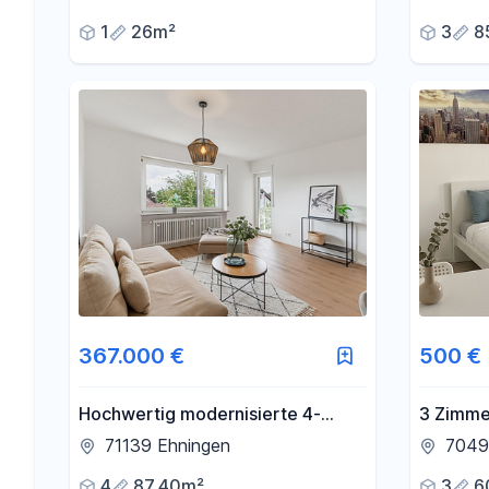
1
26m²
3
8
367.000 €
500 €
Hochwertig modernisierte 4-
3 Zimme
Zimmer-Wohnung mit Loggia &
Stadtmi
71139 Ehningen
70499
Garage in ruhiger Lage von
4
87,40m²
3
6