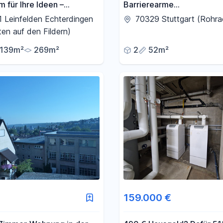
m für Ihre Ideen –
Barrierearme
ige Doppelhaushälfte mit
Gartengeschosswohnung 
 Leinfelden Echterdingen
70329 Stuttgart (Rohra
n LE-Stetten
separaten Eingang.
ten auf den Fildern)
139m²
269m²
2
52m²
159.000 €