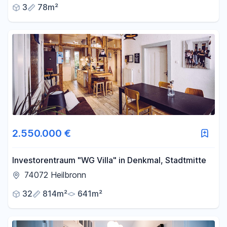
3
78m²
2.550.000 €
Investorentraum "WG Villa" in Denkmal, Stadtmitte
74072 Heilbronn
32
814m²
641m²