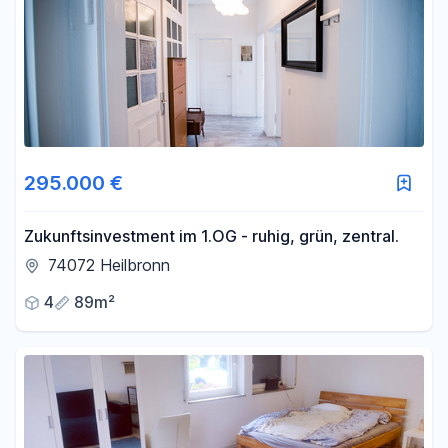
295.000 €
Zukunftsinvestment im 1.OG - ruhig, grün, zentral.
74072 Heilbronn
4
89m²