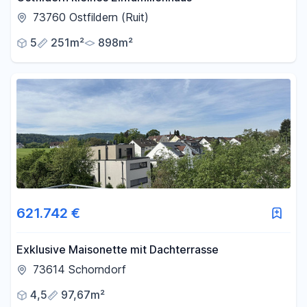
73760 Ostfildern (Ruit)
5
251m²
898m²
621.742 €
Exklusive Maisonette mit Dachterrasse
73614 Schorndorf
4,5
97,67m²