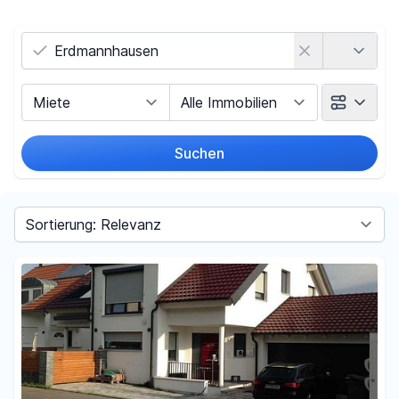
Land
Vermarktungsart
Objektart
Suchen
Umkreis
Sortieren nach
Preis
-
€
Filter für Preis zurücksetzen