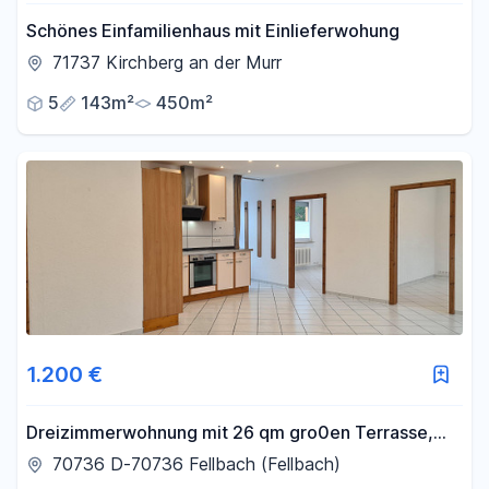
Schönes Einfamilienhaus mit Einlieferwohung
71737 Kirchberg an der Murr
5
143m²
450m²
1.200 €
Dreizimmerwohnung mit 26 qm gro0en Terrasse,
sehr zentral
70736 D-70736 Fellbach (Fellbach)