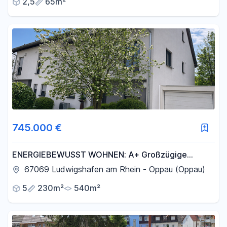
2,5
65m²
745.000 €
ENERGIEBEWUSST WOHNEN: A+ Großzügige
Doppelhaushälfte in Ludwigshafen KEINE MAKLER-
67069 Ludwigshafen am Rhein - Oppau (Oppau)
PROVISION!
5
230m²
540m²