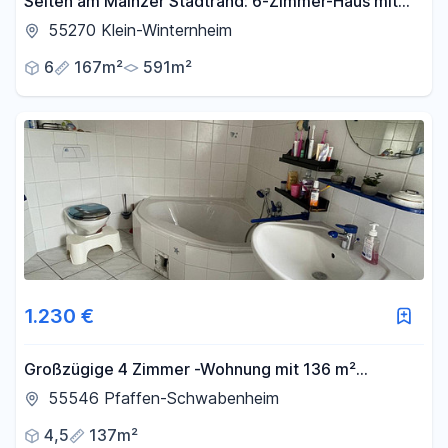
Selten am Mainzer Stadtrand: 6-Zimmer-Haus mit
großem Privatgarten
55270 Klein-Winternheim
6
167m²
591m²
1.230 €
Großzügige 4 Zimmer -Wohnung mit 136 m²
Wohnfläche, Balkon und Innenhof
55546 Pfaffen-Schwabenheim
4,5
137m²