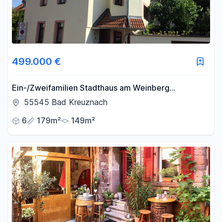
499.000 €
Ein-/Zweifamilien Stadthaus am Weinberg
kernsaniert, vielseitig nutzbar, freistehend
55545 Bad Kreuznach
6
179m²
149m²