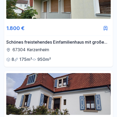
1.800 €
Schönes freistehendes Einfamilienhaus mit großem
Naturgarten
67304 Kerzenheim
8
175m²
950m²