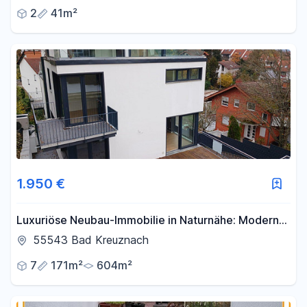
2
41m²
1.950 €
Luxuriöse Neubau-Immobilie in Naturnähe: Modern,
lichtdurchflutet und vielseitig
55543 Bad Kreuznach
7
171m²
604m²