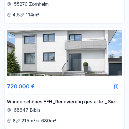
Küche & Wintergarten - Erstvermietung nach
55270 Zornheim
Sanierung
4,5
114m²
720.000 €
Wunderschönes EFH _Renovierung gestartet_ Sie
möchten mitgestalten ? >JETZT SOFORT MELDEN<
68647 Biblis
8
215m²
680m²