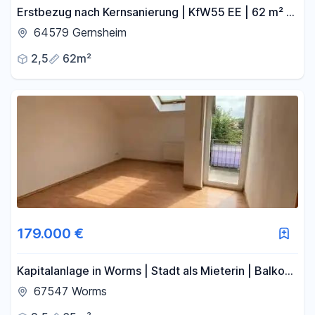
Erstbezug nach Kernsanierung | KfW55 EE | 62 m² |
OG/DG | Bahnhof 2 Min. | Bezugsfertig 10/2026
64579 Gernsheim
2,5
62m²
179.000 €
Kapitalanlage in Worms | Stadt als Mieterin | Balkon
| provisionsfrei
67547 Worms