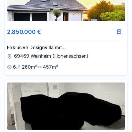
2.850.000 €
Exklusive Designvilla mit
Panoramablick+Einliegerwohnung – Luxus, der
69469 Weinheim (Hohensachsen)
Maßstäbe setzt
6
260m²
457m²