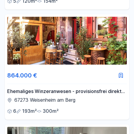
5
120m²
154m²
864.000 €
Ehemaliges Winzeranwesen - provisionsfrei direkt
vom Eigentümer
67273 Weisenheim am Berg
6
193m²
300m²