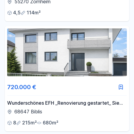
Küche & Wintergarten - Erstvermietung nach
55270 Zornheim
Sanierung
4,5
114m²
720.000 €
Wunderschönes EFH _Renovierung gestartet_ Sie
möchten mitgestalten ? >JETZT SOFORT MELDEN<
68647 Biblis
8
215m²
680m²