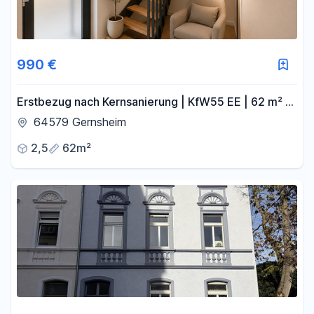
990 €
Erstbezug nach Kernsanierung | KfW55 EE | 62 m² |
OG/DG | Bahnhof 2 Min. | Bezugsfertig 10/2026
64579 Gernsheim
2,5
62m²