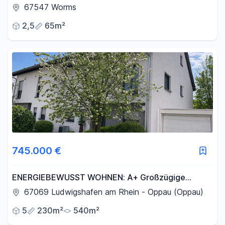
| provisionsfrei
67547 Worms
2,5
65m²
745.000 €
ENERGIEBEWUSST WOHNEN: A+ Großzügige
Doppelhaushälfte in Ludwigshafen KEINE MAKLER-
67069 Ludwigshafen am Rhein - Oppau (Oppau)
PROVISION!
5
230m²
540m²