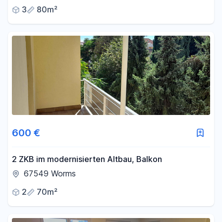
3
80m²
600 €
2 ZKB im modernisierten Altbau, Balkon
67549 Worms
2
70m²