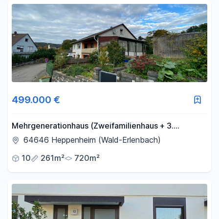
Fläche
-
m²
Filter für Fläche zurücksetzen
499.000 €
Mehrgenerationhaus (Zweifamilienhaus + 3.
Wohnung im Anbau) mit 2 Garagen
64646 Heppenheim (Wald-Erlenbach)
10
261m²
720m²