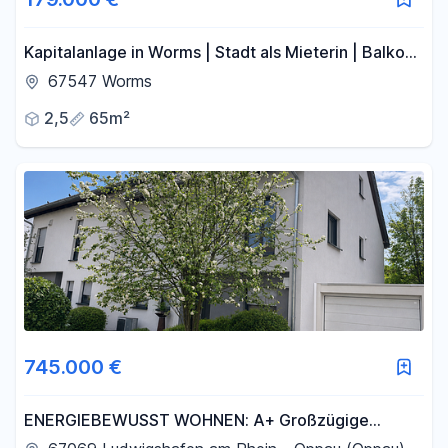
Kapitalanlage in Worms | Stadt als Mieterin | Balkon
| provisionsfrei
67547 Worms
2,5
65m²
745.000 €
ENERGIEBEWUSST WOHNEN: A+ Großzügige
Doppelhaushälfte in Ludwigshafen KEINE MAKLER-