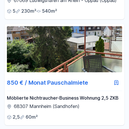
67069 Ludwigshafen am Rhein - Oppau (Oppau)
PROVISION!
5
230m²
540m²
850 € / Monat Pauschalmiete
Möblierte Nichtraucher-Business Wohnung 2,5 ZKB
68307 Mannheim (Sandhofen)
2,5
60m²