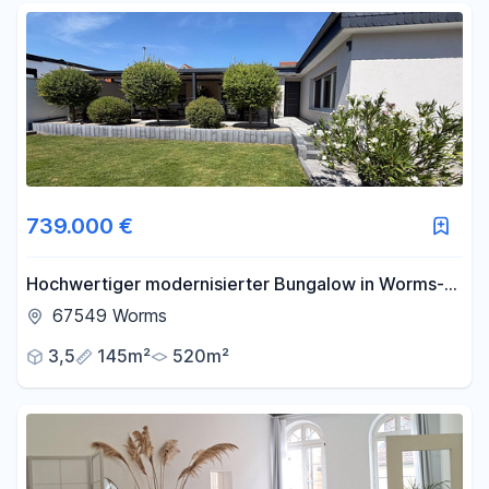
739.000 €
Hochwertiger modernisierter Bungalow in Worms-
Neuhausen
67549 Worms
3,5
145m²
520m²