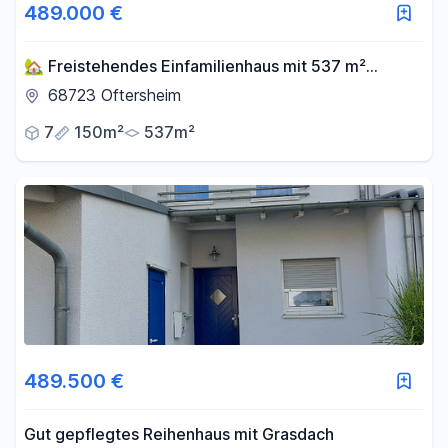
489.000 €
🏡 Freistehendes Einfamilienhaus mit 537 m²
Grundstück in Oftersheim
68723 Oftersheim
7
150m²
537m²
489.500 €
Gut gepflegtes Reihenhaus mit Grasdach