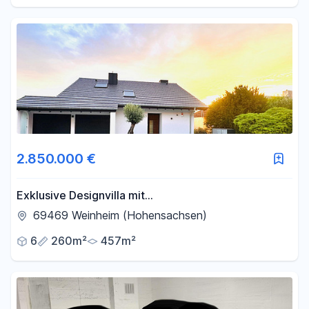
2.850.000 €
Exklusive Designvilla mit
Panoramablick+Einliegerwohnung – Luxus, der
69469 Weinheim (Hohensachsen)
Maßstäbe setzt
6
260m²
457m²