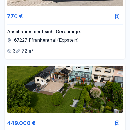
Fläche
770 €
-
m²
Anschauen lohnt sich! Geräumige
Erdgeschoßwohnung in ruhiger Wohnlage in
67227 Ffrankenthal (Eppstein)
Eppstein - Frankenthal
Filter für Fläche zurücksetzen
3
72m²
449.000 €