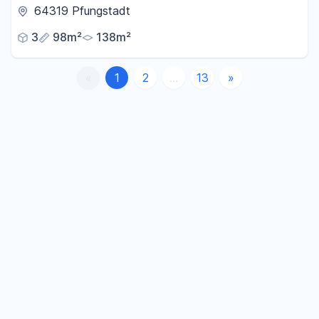
64319 Pfungstadt
3
98m²
138m²
«
1
2
...
13
»