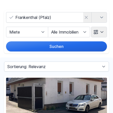
Land
Vermarktungsart
Objektart
Suchen
Umkreis
Sortieren nach
Preis
-
€
Filter für Preis zurücksetzen