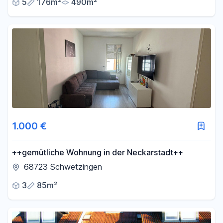
5
176m²
490m²
1.000 €
++gemütliche Wohnung in der Neckarstadt++
68723 Schwetzingen
3
85m²