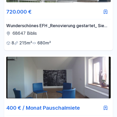
720.000 €
Wunderschönes EFH _Renovierung gestartet_ Sie
möchten mitgestalten ? >JETZT SOFORT MELDEN<
68647 Biblis
8
215m²
680m²
400 € / Monat Pauschalmiete