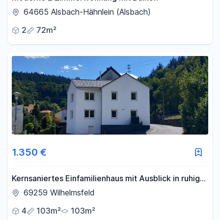
64665 Alsbach-Hähnlein (Alsbach)
2
72m²
1.350 €
Kernsaniertes Einfamilienhaus mit Ausblick in ruhiger
Lage
69259 Wilhelmsfeld
4
103m²
103m²