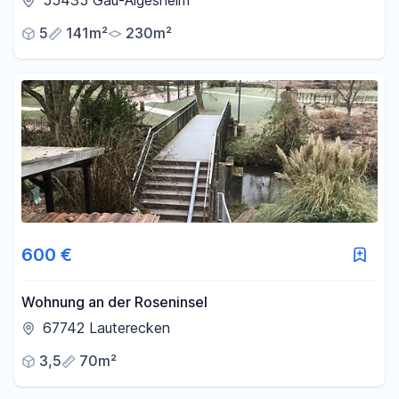
55435 Gau-Algesheim
5
141m²
230m²
600 €
Wohnung an der Roseninsel
67742 Lauterecken
3,5
70m²