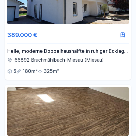
389.000 €
Helle, moderne Doppelhaushälfte in ruhiger Ecklage
– sofort bezugsfertig!
66892 Bruchmühlbach-Miesau (Miesau)
5
180m²
325m²