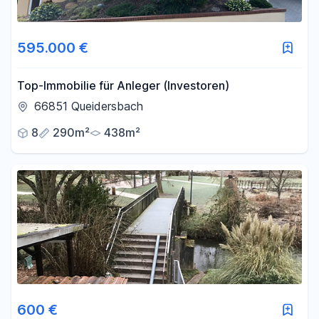
595.000 €
Top-Immobilie für Anleger (Investoren)
66851 Queidersbach
8
290m²
438m²
600 €