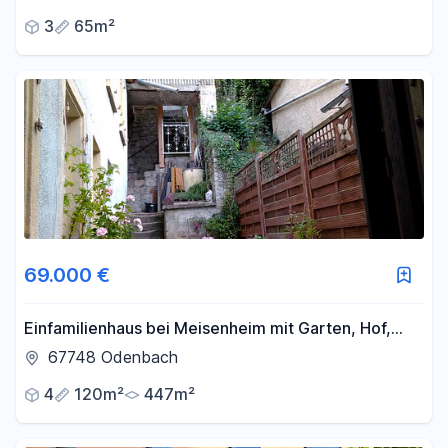
3
65m²
69.000 €
Einfamilienhaus bei Meisenheim mit Garten, Hof,
Terrasse, Balkon
67748 Odenbach
4
120m²
447m²