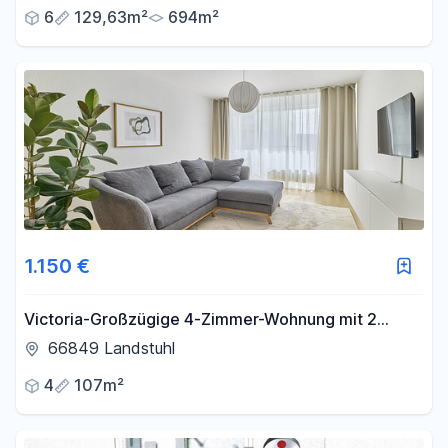
provisionsfrei
6
129,63m²
694m²
1.150 €
Victoria-Großzügige 4-Zimmer-Wohnung mit 2
Balkonen in Landstuhl
66849 Landstuhl
4
107m²