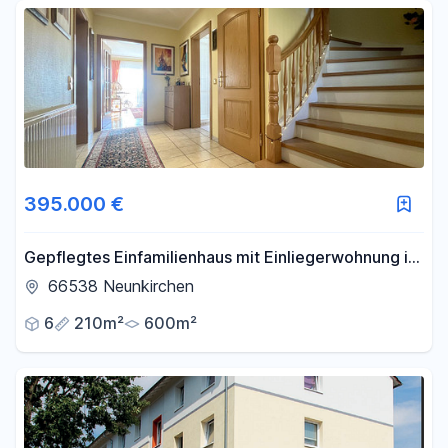
Fläche
-
m²
Filter für Fläche zurücksetzen
395.000 €
Gepflegtes Einfamilienhaus mit Einliegerwohnung in
schöner Waldrandlage
66538 Neunkirchen
6
210m²
600m²