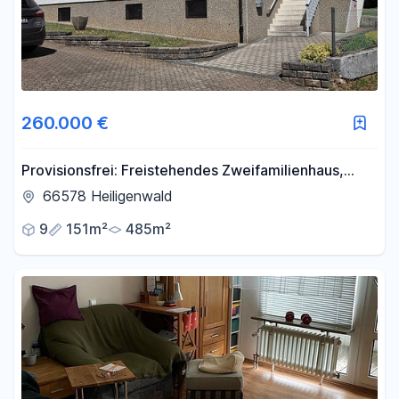
260.000 €
Provisionsfrei: Freistehendes Zweifamilienhaus,
unterkellert, Garage & Garten in 66578
66578 Heiligenwald
Heiligenwald
9
151m²
485m²