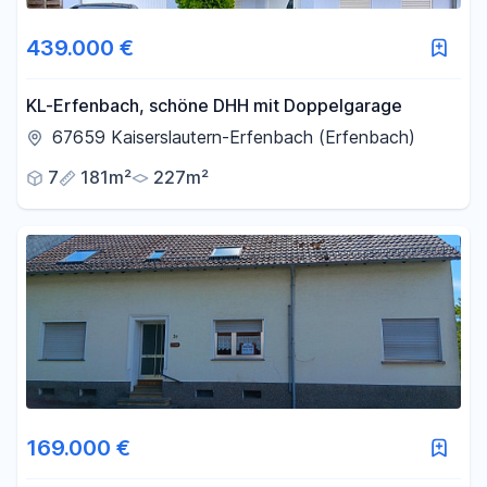
439.000 €
KL-Erfenbach, schöne DHH mit Doppelgarage
67659 Kaiserslautern-Erfenbach (Erfenbach)
7
181m²
227m²
169.000 €