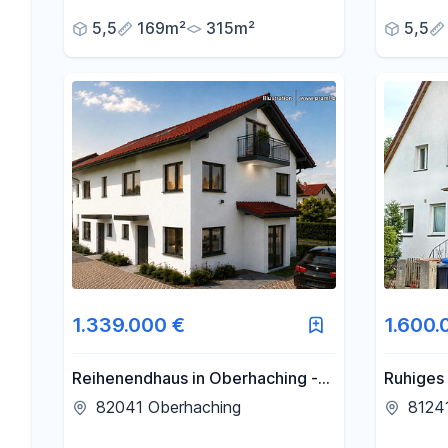
gehoben
5,5
169m²
315m²
5,5
Standar
1.339.000 €
1.600.
Reihenendhaus in Oberhaching -
Ruhiges
Neubau
auf gro
82041 Oberhaching
8124