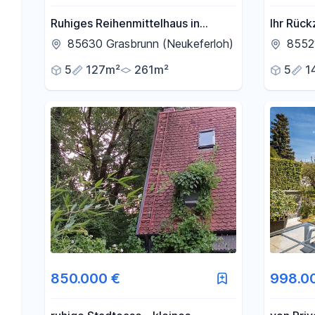
Ruhiges Reihenmittelhaus in
Ihr Rück
Neukeferloh - 5 Zimmer +
Familien
85630 Grasbrunn (Neukeferloh)
8552
Hobbyraum + Garage
sonnige
5
127m²
261m²
5
1
850.000 €
998.0