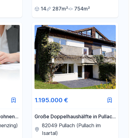
Maklerprovision
14
287m²
754m²
1.195.000 €
wohnen
Große Doppelhaushälfte in Pullach
, direkt
- ohne Provision
enzing)
82049 Pullach (Pullach im
Isartal)