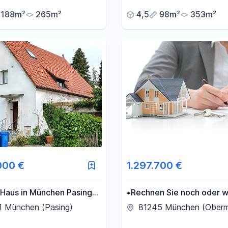
e Ausstattung KFW70-
188m²
265m²
4,5
98m²
353m²
d, mit Einbauküche
000 €
1.297.700 €
 Haus in München Pasing
•Rechnen Sie noch oder 
ßem Grundstück
Sie schon? Keine Provision
1 München (Pasing)
81245 München (Oberm
vom Eigentümer