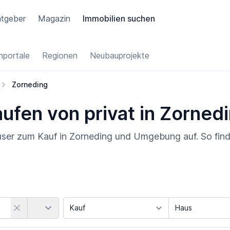
tgeber
Magazin
Immobilien suchen
portale
Regionen
Neubauprojekte
Zorneding
aufen von privat in Zorned
äuser zum Kauf in Zorneding und Umgebung auf. So fin
Land
Vermarktungsart
Objektart