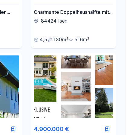
den
Charmante Doppelhaushälfte mit
großem Eckgrundstück, 3
84424 Isen
Garagen, Ausbaupotenzial in Isen
4,5
130m²
516m²
4.900.000 €