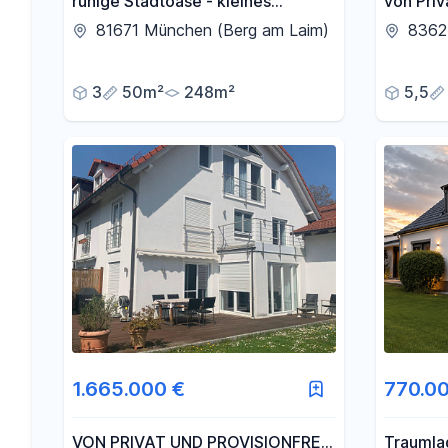
ruhige Stadtoase - kleines
von Priv
Reiheneckhaus
Doppelh
81671 München (Berg am Laim)
8362
Garten i
Otterfin
3
50m²
248m²
5,5
1.665.000 €
770.0
VON PRIVAT UND PROVISIONFREI:
Traumlag