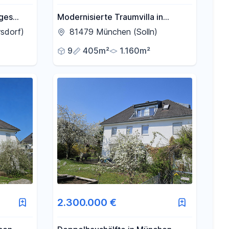
iges
Modernisierte Traumvilla in
.
Bestlage
sdorf)
81479 München (Solln)
9
405m²
1.160m²
2.300.000 €