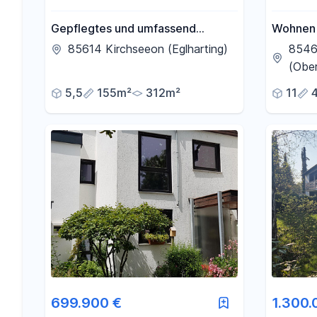
Gepflegtes und umfassend
Wohnen 
saniertes Reihenmittelhaus in
großzüg
85614 Kirchseeon (Eglharting)
8546
Kirchseeon – sofort bezugsfrei
Mehrgen
(Obe
qm mit 
5,5
155m²
312m²
11
699.900 €
1.300.