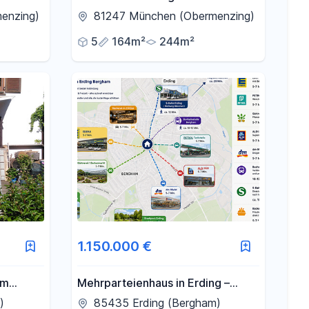
Obermenzings - Südgarten &
enzing)
81247 München (Obermenzing)
absolute Ruhelage
5
164m²
244m²
1.150.000 €
em
Mehrparteienhaus in Erding –
Attraktive Kapitalanlage ohne
)
85435 Erding (Bergham)