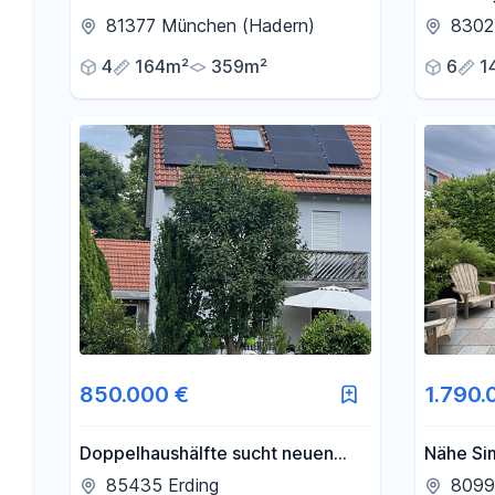
Reiheneckhaus in Großhadern im
8 min m
81377 München (Hadern)
8302
Blumenviertel
4
164m²
359m²
6
1
850.000 €
1.790.
Doppelhaushälfte sucht neuen
Nähe Si
Eigentümer
Neuwert
85435 Erding
8099