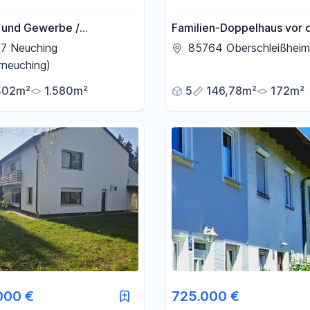
und Gewerbe /
Familien-Doppelhaus vor 
iges
Toren Münchens
7 Neuching
85764 Oberschleißheim
erationenanwesen 1.580
rneuching)
Halle / Nahe München
402m²
1.580m²
5
146,78m²
172m²
000 €
725.000 €