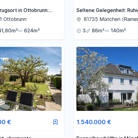
zugsort in Ottobrunn:
Seltene Gelegenheit: Ruh
-DHH mit viel Platz und
Reihenhaus in Ramersdorf
1 Ottobrunn
81735 München (Ramer
m Garten & Top-Lage
Provisionsfrei, grün & top
41,80m²
624m²
3
86m²
140m²
angebunden
00 €
1.540.000 €