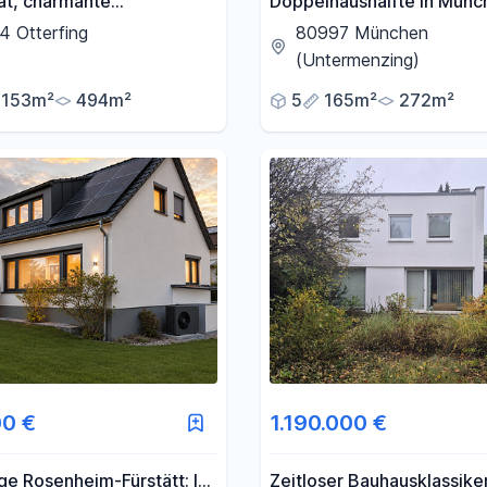
at, charmante
Doppelhaushälfte in Münc
aushälfte mit großem
Untermenzing - familienfr
4 Otterfing
80997 München
n ruhiger Bestlage von
nachhaltig, durchdacht
(Untermenzing)
g
153m²
494m²
5
165m²
272m²
00 €
1.190.000 €
e Rosenheim-Fürstätt: In
Zeitloser Bauhausklassike