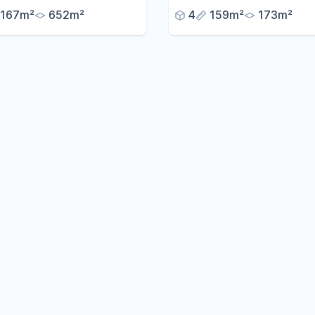
167m²
652m²
4
159m²
173m²