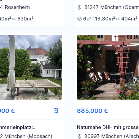
it dem Radl zum Bahnhof
Grünen
4 Rosenheim
81247 München (Oberm
40m²
630m²
6
119,80m²
404m²
000 €
885.000 €
mmerleinplatz:
Naturnahe DHH mit gross
ige, helle XXL-DHH
Garten
2 München (Moosach)
80997 München (Allach