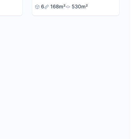
6
168m²
530m²