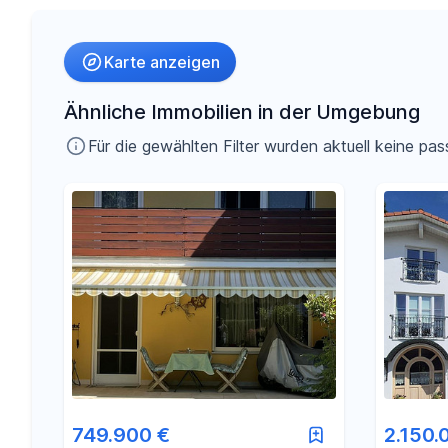
Umkreis
Karte anzeigen
-
€
Preis
Ähnliche Immobilien in der Umgebung
Für die gewählten Filter wurden aktuell keine 
-
m²
Fläche
749.900 €
2.150.