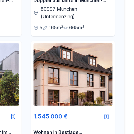
hen-
Doppelhaushälfte in München-
eundlich,
Untermenzing - großzügig,
80997 München
nachhaltig, familienfreundlich,
(Untermenzing)
durchdacht
5
165m²
665m²
1.545.000 €
r im
Wohnen in Bestlage