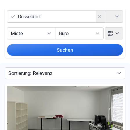
Land
Vermarktungsart
Objektart
Suchen
Umkreis
Sortieren nach
Preis
-
€
Filter für Preis zurücksetzen