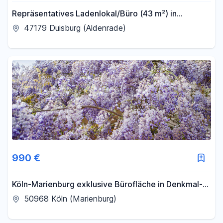
Repräsentatives Ladenlokal/Büro (43 m²) in
zentraler Lage von Duisburg-Walsum – sofort frei
47179 Duisburg (Aldenrade)
990 €
Köln-Marienburg exklusive Bürofläche in Denkmal-
Villa aus 1922
50968 Köln (Marienburg)