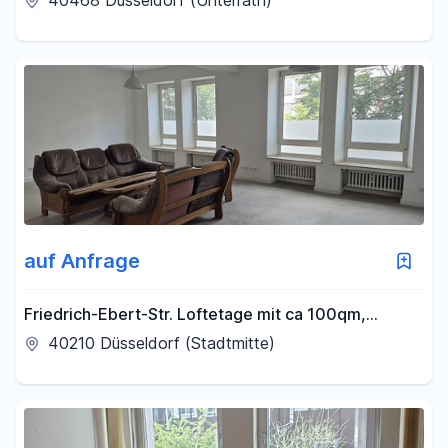
40468 Düsseldorf (Unterrath)
auf Anfrage
Friedrich-Ebert-Str. Loftetage mit ca 100qm,
Meeting CoWorkingSpace, Asia Viertel im CBD
40210 Düsseldorf (Stadtmitte)