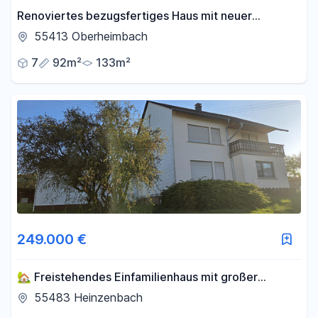
Renoviertes bezugsfertiges Haus mit neuer
Wärmepumpe & Energieklasse A - provisionsf. -
55413 Oberheimbach
Oberheimbach
7
92m²
133m²
249.000 €
🏡 Freistehendes Einfamilienhaus mit großer
Scheune auf 1.674 m² Grundstück
55483 Heinzenbach