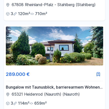
67808 Rheinland-Pfalz - Stahlberg (Stahlberg)
3
120m²
710m²
289.000 €
Bungalow mit Taunusblick, barrierearmem Wohnen
und vielseitig nutzbarem Untergeschoss
65321 Heidenrod (Nauroth) (Nauroth)
3
114m²
659m²