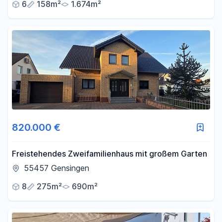
6
158m²
1.674m²
820.000 €
Freistehendes Zweifamilienhaus mit großem Garten
55457 Gensingen
8
275m²
690m²