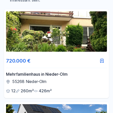
interessant sein.
Filter für Preis zurücksetzen
Fläche
-
m²
Filter für Fläche zurücksetzen
720.000 €
Mehrfamilienhaus in Nieder-Olm
55268 Nieder-Olm
12
260m²
426m²