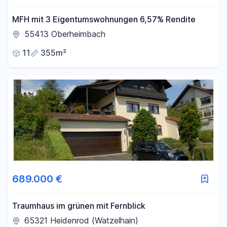
MFH mit 3 Eigentumswohnungen 6,57% Rendite
55413 Oberheimbach
11
355m²
689.000 €
Traumhaus im grünen mit Fernblick
65321 Heidenrod (Watzelhain)