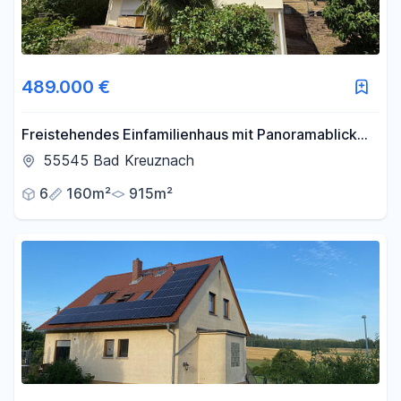
489.000 €
Freistehendes Einfamilienhaus mit Panoramablick
über Bad Kreuznach
55545 Bad Kreuznach
6
160m²
915m²