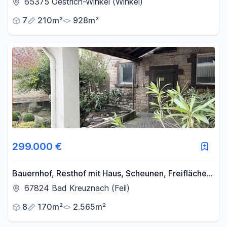
65375 Oestrich-Winkel (Winkel)
7
210m²
928m²
299.000 €
Bauernhof, Resthof mit Haus, Scheunen, Freiflächen,
Feldrandlage
67824 Bad Kreuznach (Feil)
8
170m²
2.565m²