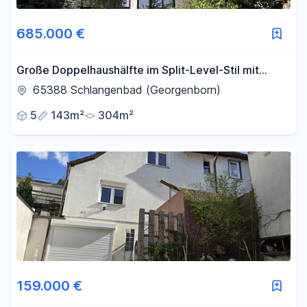
685.000 €
Große Doppelhaushälfte im Split-Level-Stil mit
Panorama-Fernsicht, Studio-Atelier und schönem
65388 Schlangenbad (Georgenborn)
Garten
5
143m²
304m²
159.000 €