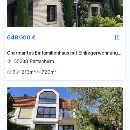
649.000 €
Charmantes Einfamilienhaus mit Einliegerwohnung
und viel Platz für die ganze Familie
55288 Partenheim
7
213m²
720m²