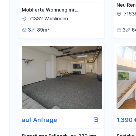
Neu Ren
Möblierte Wohnung mit
Wohnun
71638
Panoramaterrasse & Weitblick
71332 Waiblingen
3
89m²
3
6
auf Anfrage
1.390 