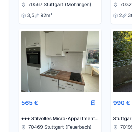
geschnitten mit 2 Balkonen und
in Stutt
70567 Stuttgart (Möhringen)
70329
TG
3,5
92m²
2
3
565 €
990 €
+++ Stilvolles Micro-Appartment
Stuttgar
in Top Lage nahe Bahnhof
Zimmer-
70469 Stuttgart (Feuerbach)
70199