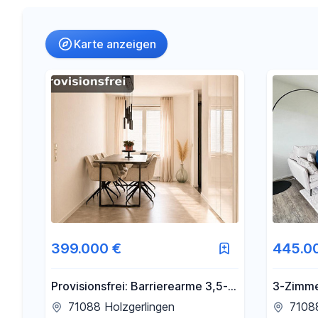
Umkreis
Karte anzeigen
-
€
Preis
-
m²
Fläche
399.000 €
445.0
Provisionsfrei: Barrierearme 3,5-
3-Zimme
Zimmer-Wohnung in Holzgerlingen
gehoben
71088 Holzgerlingen
71088