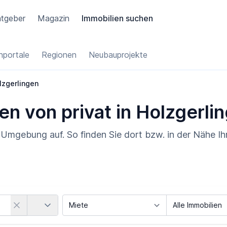
tgeber
Magazin
Immobilien suchen
portale
Regionen
Neubauprojekte
lzgerlingen
en von privat in Holzgerli
d Umgebung auf. So finden Sie dort bzw. in der Nähe I
Land
Vermarktungsart
Objektart