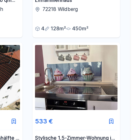
26 qm
Einfamilienhaus
tral
ch
72218 Wildberg
4
128m²
450m²
533 €
hälfte -
Stylische 1,5-Zimmer-Wohnung in