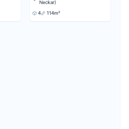
(provisionsfrei & leerstehend)
Neckar)
4
114m²