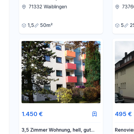
Wohnung mit EBK und PKW-
71332 Waiblingen
73760
Stellplatz in Waiblingen ab sofort
frei!
1,5
50m²
5
2
1.450 €
495 €
3,5 Zimmer Wohnung, hell, gut
Renovie