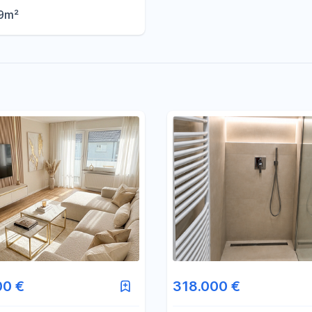
lingen
9m²
00 €
318.000 €