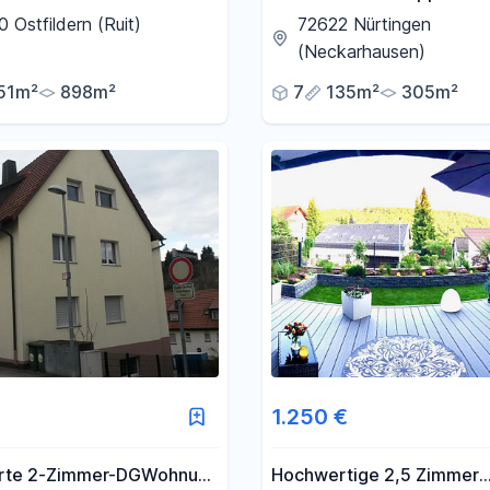
ideal für Mehrgeneratione
 Ostfildern (Ruit)
72622 Nürtingen
optionale Werkstatt/Sche
(Neckarhausen)
51m²
898m²
7
135m²
305m²
1.250 €
rte 2-Zimmer-DGWohnung
Hochwertige 2,5 Zimmer