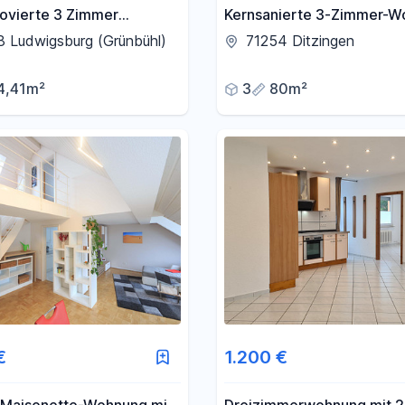
ovierte 3 Zimmer
Kernsanierte 3-Zimmer-W
g
mit Balkon in Ditzingen
 Ludwigsburg (Grünbühl)
71254 Ditzingen
4,41m²
3
80m²
€
1.200 €