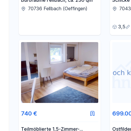
Büroräume Fellbach, ca. 230 qm
Schicke
Galerie 
70736 Fellbach (Oeffingen)
70435
Bäder
3,5
740 €
699.0
Teilmöblierte 1,5-Zimmer-
Ostfilde