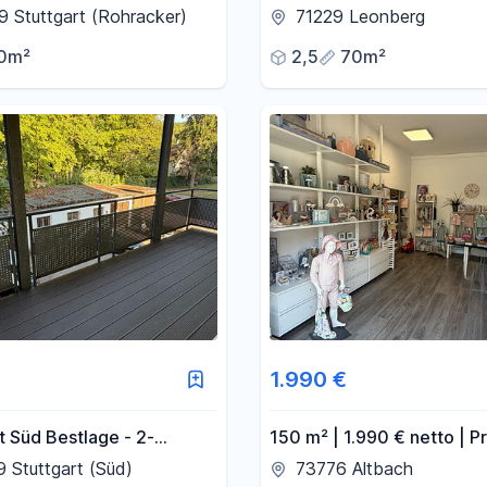
gart-Rohracker
Terrassen Wohnung in Le
 Stuttgart (Rohracker)
71229 Leonberg
Ramtel
0m²
2,5
70m²
1.990 €
t Süd Bestlage - 2-
150 m² | 1.990 € netto | Pr
Wohnung mit großem
Büro oder Laden | Klimatisi
 Stuttgart (Süd)
73776 Altbach