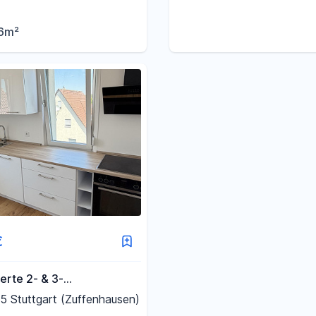
ns Grüne in Stuttgart-Süd
Barrierefrei | 3 Stellplätze
6m²
€
erte 2- & 3-
wohnungen mit
 Stuttgart (Zuffenhausen)
üche - WG, Paare &