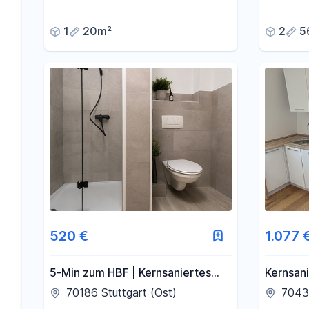
Feuerbach +++(4)
Balkon i
1
20m²
2
5
520 €
1.077 
5-Min zum HBF | Kernsaniertes
Kernsani
WG-ZIMMER
Zimmer
70186 Stuttgart (Ost)
70435
Einbauk