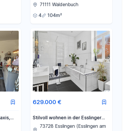
onberg
mit 4 Zimmern in ruhiger Lage zu
71111 Waldenbuch
verkaufen
4
104m²
629.000 €
axis,
Stilvoll wohnen in der Esslinger
ert |
Altstadt - 4,0 Zimmer Wohnung
73728 Esslingen (Esslingen am