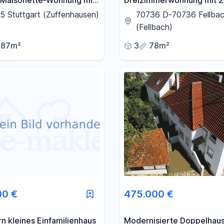
 Maisonette-Wohnung mit
Dreizimmerwohnung mit 
und Loftcharakter | 2
gro0en Terrasse, sehr zen
 Stuttgart (Zuffenhausen)
70736 D-70736 Fellba
(Fellbach)
87m²
3
78m²
00 €
475.000 €
rn kleines Einfamilienhaus
Modernisierte Doppelhaus