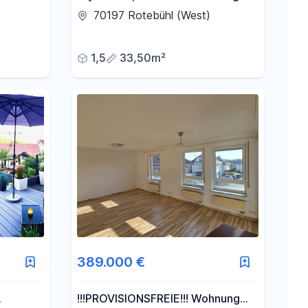
n -
Stuttgart-West
70197 Rotebühl (West)
une
1,5
33,50m²
389.000 €
!!!PROVISIONSFREIE!!! Wohnung