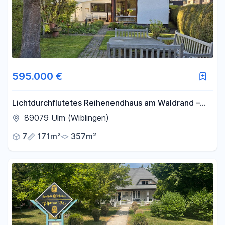
595.000 €
Lichtdurchflutetes Reihenendhaus am Waldrand –
familienfreundlich & stadtnah in Ulm-Wiblingen
89079 Ulm (Wiblingen)
7
171m²
357m²