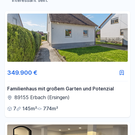
interessant sein.
Filter für Preis zurücksetzen
Fläche
-
m²
Filter für Fläche zurücksetzen
349.900 €
Familienhaus mit großem Garten und Potenzial
89155 Erbach (Ersingen)
7
145m²
774m²