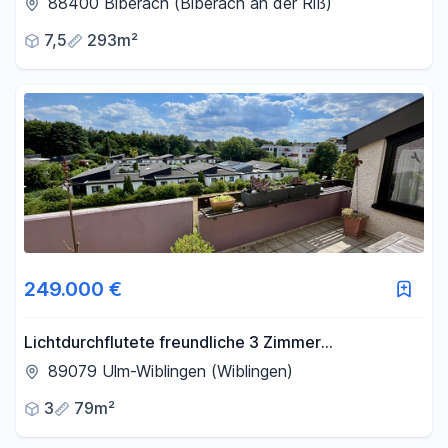
88400 Biberach (Biberach an der Riß)
7,5
293m²
249.000 €
Lichtdurchflutete freundliche 3 Zimmer
Dachgeschoßwohnung in ruhiger Lage in Wiblingen
89079 Ulm-Wiblingen (Wiblingen)
3
79m²