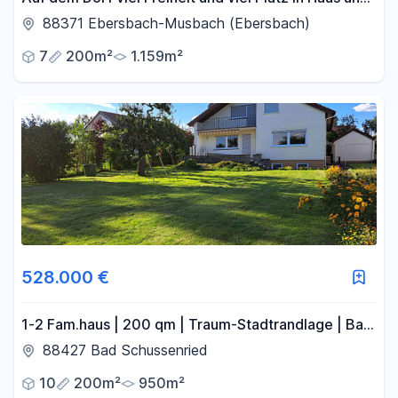
Garten
88371 Ebersbach-Musbach (Ebersbach)
7
200m²
1.159m²
528.000 €
1-2 Fam.haus | 200 qm | Traum-Stadtrandlage | Bad
Schussenried – Ruhe, Natur, Weitblick | prov.frei
88427 Bad Schussenried
10
200m²
950m²