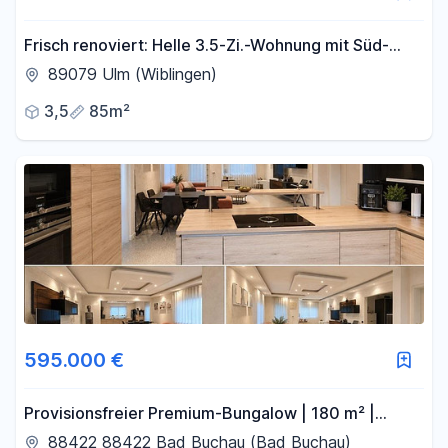
Frisch renoviert: Helle 3.5-Zi.-Wohnung mit Süd-
Westbalkon & Garage – Provisionsfrei!
89079 Ulm (Wiblingen)
3,5
85m²
595.000 €
Provisionsfreier Premium-Bungalow | 180 m² |
Ausbaupotenzial | Doppelgarage | Ruhige Lage
88422 88422 Bad Buchau (Bad Buchau)