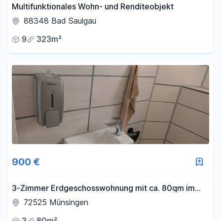
Multifunktionales Wohn- und Renditeobjekt
88348 Bad Saulgau
9
323m²
900 €
3-Zimmer Erdgeschosswohnung mit ca. 80qm im
Zentrum von Münsingen
72525 Münsingen
3
80m²