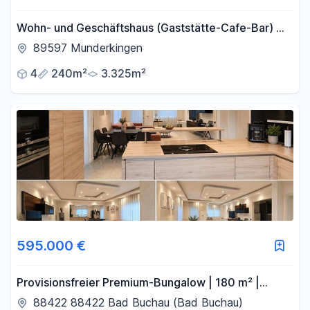
Wohn- und Geschäftshaus (Gaststätte-Cafe-Bar) mit
Anbaumöglichkeiten ( PREIS VB)
89597 Munderkingen
4
240m²
3.325m²
595.000 €
Provisionsfreier Premium-Bungalow | 180 m² |
Ausbaupotenzial | Doppelgarage | Ruhige Lage
88422 88422 Bad Buchau (Bad Buchau)