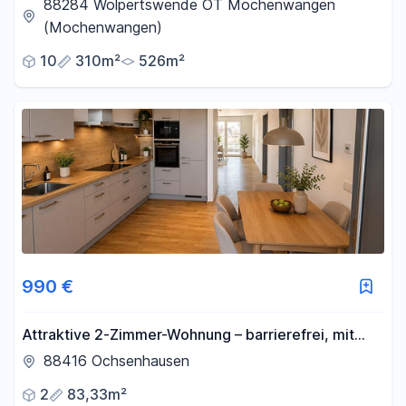
und Arbeiten *
88284 Wolpertswende OT Mochenwangen
(Mochenwangen)
10
310m²
526m²
990 €
Attraktive 2-Zimmer-Wohnung – barrierefrei, mit
Balkon, EBK und herrlicher Aussicht
88416 Ochsenhausen
2
83,33m²