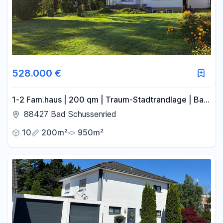
528.000 €
1-2 Fam.haus | 200 qm | Traum-Stadtrandlage | Bad
Schussenried – Ruhe, Natur, Weitblick | prov.frei
88427 Bad Schussenried
10
200m²
950m²