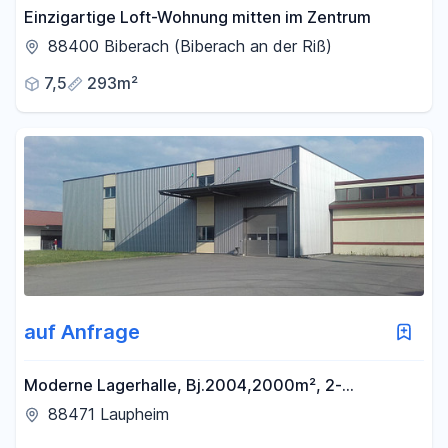
Einzigartige Loft-Wohnung mitten im Zentrum
88400 Biberach (Biberach an der Riß)
7,5
293m²
auf Anfrage
Moderne Lagerhalle, Bj.2004,2000m², 2-
geschossig mit Aufzug, Rolltor und Schleuse für Be-
88471 Laupheim
Entladung