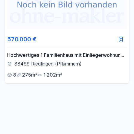
570.000 €
Hochwertiges 1 Familienhaus mit Einliegerwohnung
275 qm Wfl, 1200 qm Grdst. Ruhige Ortsrandlage!
88499 Riedlingen (Pflummern)
8
275m²
1.202m²