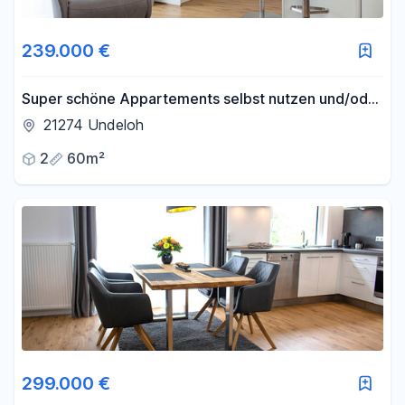
Fläche
239.000 €
-
m²
Super schöne Appartements selbst nutzen und/oder
renditestark vermieten
21274 Undeloh
Filter für Fläche zurücksetzen
2
60m²
299.000 €