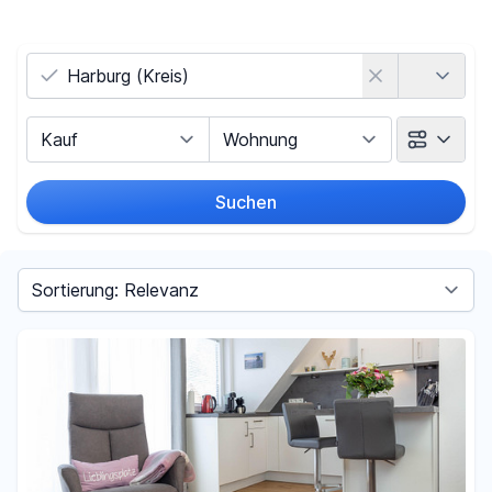
Land
Vermarktungsart
Objektart
Suchen
Umkreis
(nur bei Ortssuche)
Sortieren nach
Preis
-
€
Filter für Preis zurücksetzen