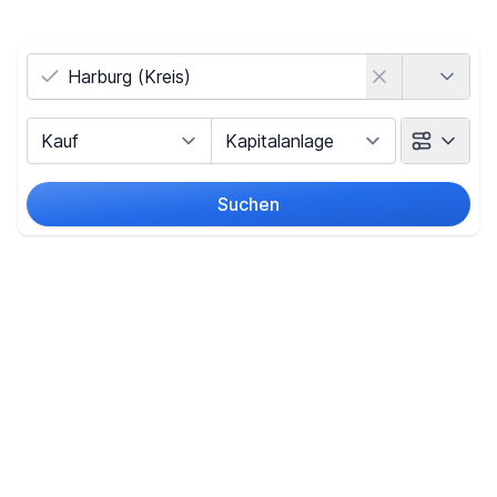
Land
Vermarktungsart
Objektart
Suchen
Umkreis
(nur bei Ortssuche)
Preis
-
€
Filter für Preis zurücksetzen