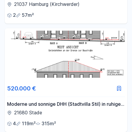
21037 Hamburg (Kirchwerder)
2
57m²
520.000 €
Moderne und sonnige DHH (Stadtvilla Stil) in ruhiger
Lage (zentralgelegene Lage in 21680 Stade)
21680 Stade
4
119m²
315m²