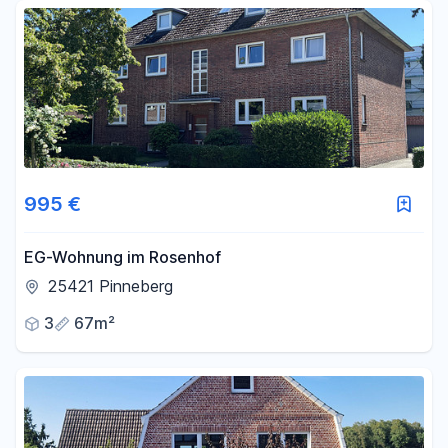
Fläche
-
m²
Filter für Fläche zurücksetzen
995 €
EG-Wohnung im Rosenhof
25421 Pinneberg
3
67m²