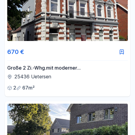
670 €
Große 2 Zi.-Whg.mit moderner
Einbauküche,Wintergarten,eigener Eingang,KFZ
25436 Uetersen
Stellplatz vor der Tür
2
67m²