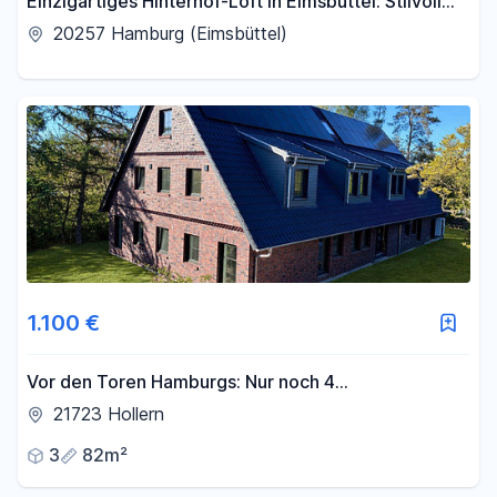
Einzigartiges Hinterhof-Loft in Eimsbüttel: Stilvoll
und Charakterstark
20257 Hamburg (Eimsbüttel)
1.100 €
Vor den Toren Hamburgs: Nur noch 4
Traumwohnungen zw. 82 m2 u. 92 m2 Wfl. - ab 1.100
21723 Hollern
€ Kaltmiete !!!
3
82m²