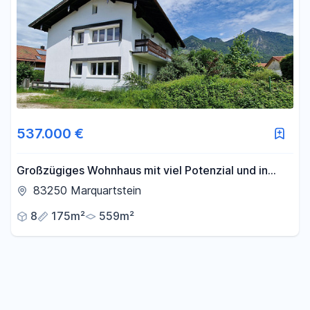
537.000 €
Großzügiges Wohnhaus mit viel Potenzial und in
bester Lage
83250 Marquartstein
8
175m²
559m²