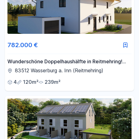
782.000 €
Wunderschöne Doppelhaushälfte in Reitmehring!
*provisionsfrei*
83512 Wasserburg a. Inn (Reitmehring)
4
120m²
239m²