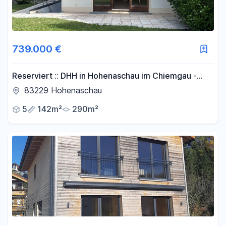
739.000 €
Reserviert :: DHH in Hohenaschau im Chiemgau -
Wohnen, wo andere Urlaub machen
83229 Hohenaschau
5
142m²
290m²