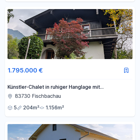
1.795.000 €
Künstler-Chalet in ruhiger Hanglage mit
Restbaupotenzial
83730 Fischbachau
5
204m²
1.156m²