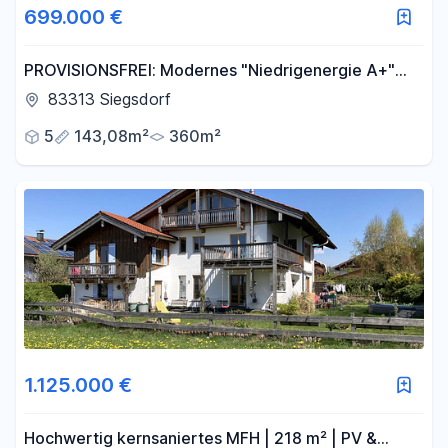
699.000 €
PROVISIONSFREI: Modernes "Niedrigenergie A+"
Holzhaus auf Erbpachtgrundstück im schönen
83313 Siegsdorf
Chiemgau
5
143,08m²
360m²
1.125.000 €
Hochwertig kernsaniertes MFH | 218 m² | PV &