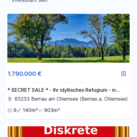
interessant sein.
Filter für Preis zurücksetzen
Fläche
-
m²
Filter für Fläche zurücksetzen
1.790.000 €
* SECRET SALE * - Ihr idyllisches Refugium - in
traumhafter Wohnlage
83233 Bernau am Chiemsee (Bernau a. Chiemsee)
6
140m²
903m²