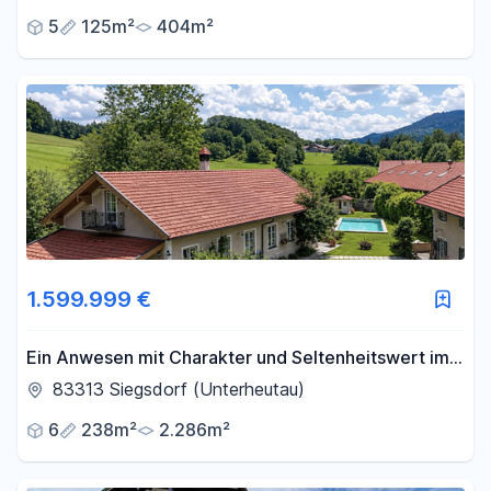
5
125m²
404m²
1.599.999 €
Ein Anwesen mit Charakter und Seltenheitswert im
Chiemgau
83313 Siegsdorf (Unterheutau)
6
238m²
2.286m²