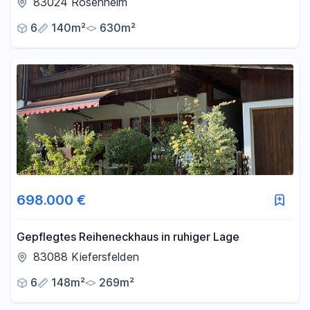
83024 Rosenheim
6
140m²
630m²
698.000 €
Gepflegtes Reiheneckhaus in ruhiger Lage
83088 Kiefersfelden
6
148m²
269m²