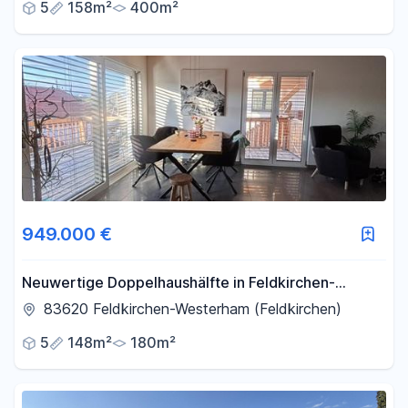
5
158m²
400m²
949.000 €
Neuwertige Doppelhaushälfte in Feldkirchen-
Westerham – Baujahr 2024, Bergblick & Pool
83620 Feldkirchen-Westerham (Feldkirchen)
5
148m²
180m²