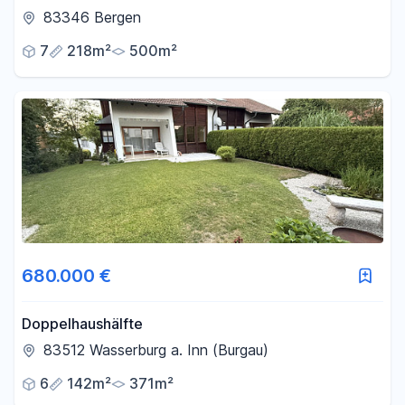
Erdwärme | Chiemseenähe
83346 Bergen
7
218m²
500m²
680.000 €
Doppelhaushälfte
83512 Wasserburg a. Inn (Burgau)
6
142m²
371m²