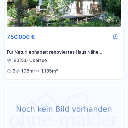
750.000 €
Für Naturliebhaber: renoviertes Haus Nähe
Chiemsee, fast Alleinlage + Bergblick
83236 Übersee
3
105m²
1.135m²