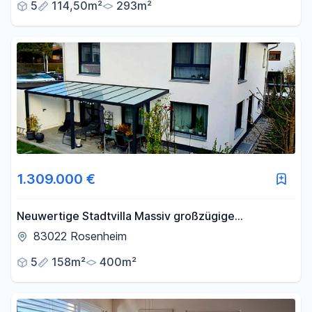
5
114,50m²
293m²
1.309.000 €
Neuwertige Stadtvilla Massiv großzügige
Raumaufteilung Naturbaustoffe
83022 Rosenheim
5
158m²
400m²