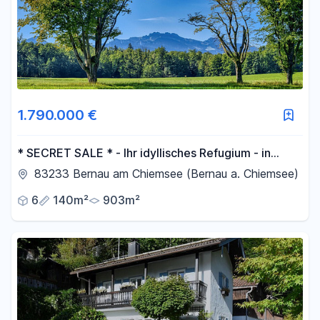
1.790.000 €
* SECRET SALE * - Ihr idyllisches Refugium - in
traumhafter Wohnlage
83233 Bernau am Chiemsee (Bernau a. Chiemsee)
6
140m²
903m²