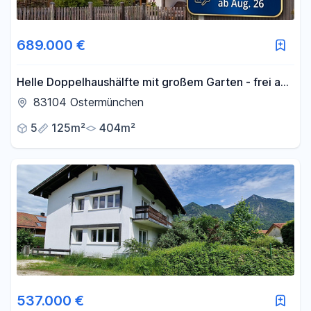
689.000 €
Helle Doppelhaushälfte mit großem Garten - frei ab
Aug. 26 - ohne Provision
83104 Ostermünchen
5
125m²
404m²
537.000 €