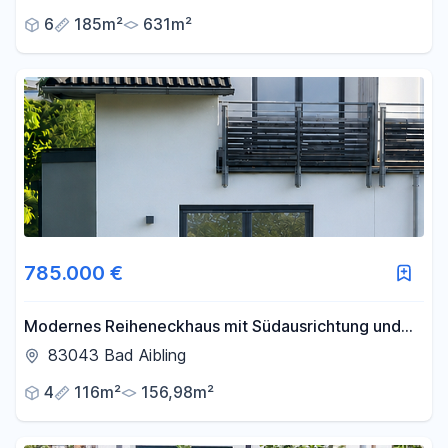
6
185m²
631m²
785.000 €
Modernes Reiheneckhaus mit Südausrichtung und
tollem Schnitt (provisionsfrei)
83043 Bad Aibling
4
116m²
156,98m²