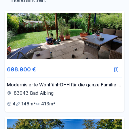
interessant sein.
Filter für Preis zurücksetzen
Fläche
-
m²
Filter für Fläche zurücksetzen
698.900 €
Modernisierte Wohlfühl-DHH für die ganze Familie in
guter Lage – bis zu 5 Zimmer (provisionsfrei)
83043 Bad Aibling
4
146m²
413m²