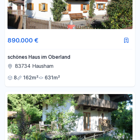
890.000 €
schönes Haus im Oberland
83734 Hausham
8
162m²
631m²