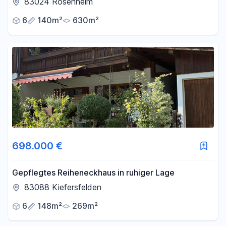
83024 Rosenheim
6
140m²
630m²
698.000 €
Gepflegtes Reiheneckhaus in ruhiger Lage
83088 Kiefersfelden
6
148m²
269m²