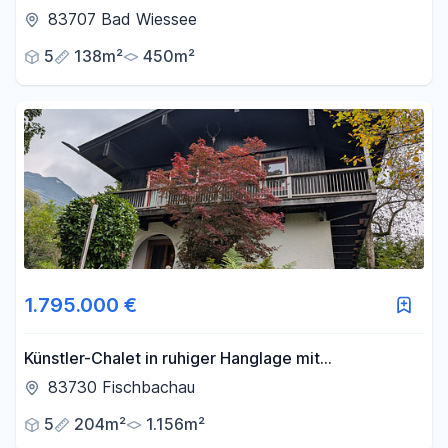
83707 Bad Wiessee
5
138m²
450m²
1.795.000 €
Künstler-Chalet in ruhiger Hanglage mit
Restbaupotenzial
83730 Fischbachau
5
204m²
1.156m²