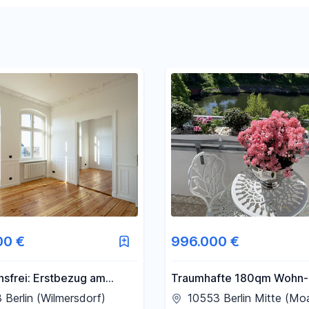
Filter für Preis zurücksetzen
Filter für Fläche zurücksetzen
00 €
996.000 €
nsfrei: Erstbezug am
Traumhafte 180qm Wohn-
k Wilmersdorf, 3-Zi
Nutzfläche am Spreeufer
 Berlin (Wilmersdorf)
10553 Berlin Mitte (Moa