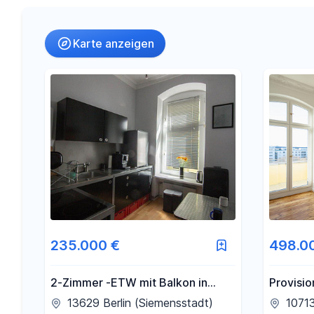
Umkreis
Karte anzeigen
-
€
Preis
-
m²
Fläche
235.000 €
498.0
2-Zimmer -ETW mit Balkon in
Provisio
guter Lage Berlin Siemensstadt
Volkspar
13629 Berlin (Siemensstadt)
10713