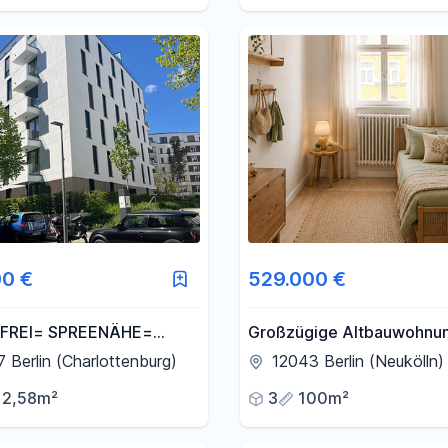
00 €
529.000 €
FREI= SPREENÄHE=
Großzügige Altbauwohnun
BERGSTR. 3 = HÖCHSTE
Loggia | Bezugsfrei Ende
 Berlin (Charlottenburg)
12043 Berlin (Neukölln)
ÄT = 4 ZIMMER =BJ
12,58m²
3
100m²
LKON = 2. OG = LIFT