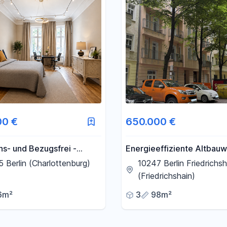
00 €
650.000 €
ns- und Bezugsfrei -
Energieeffiziente Altbau
es Altbaujuwel im Herzen
in Berlin Friedrichshain
 Berlin (Charlottenburg)
10247 Berlin Friedrichsh
rlottenburg
provisionsfrei, bezugsfrei
(Friedrichshain)
6m²
3
98m²