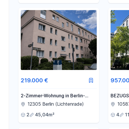
219.000 €
957.0
2-Zimmer-Wohnung in Berlin-
BEZUGS
Lichtenrade – ideal für
HEISEN
12305 Berlin (Lichtenrade)
10587
Eigennutzer und Kapitalanleger
QUALIT
2
45,04m²
4
1
2022=BA