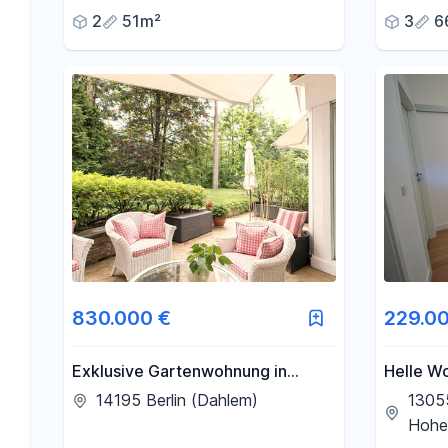
direkt vom Eigentümer
Stuck-Al
2
51m²
3
6
die Stad
830.000 €
229.0
Exklusive Gartenwohnung in
Helle Wo
Dahlem mit Privatgarten &
Hohensc
14195 Berlin (Dahlem)
13055
Terrasse
Einbauk
Hohe