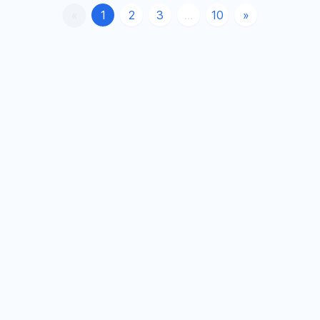
«
1
2
3
...
10
»