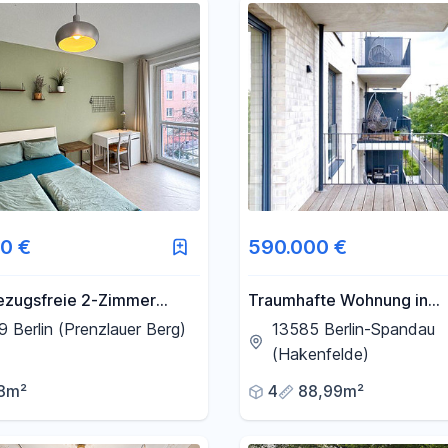
0 €
590.000 €
Bezugsfreie 2-Zimmer
Traumhafte Wohnung in
, 2.OG in Prenzlauer Berg
Spandau/Havelnähe-
 Berlin (Prenzlauer Berg)
13585 Berlin-Spandau
provisionsfrei!
(Hakenfelde)
8m²
4
88,99m²