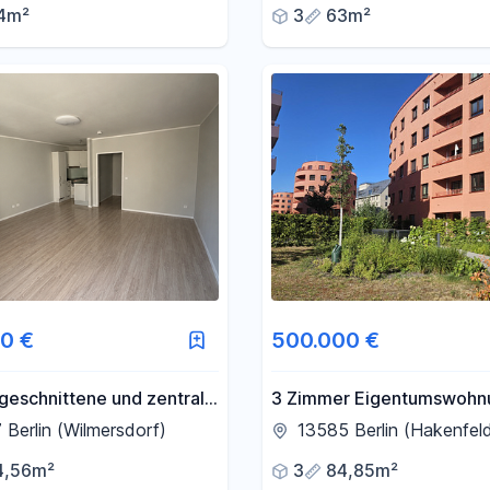
4m²
3
63m²
0 €
500.000 €
geschnittene und zentrale
3 Zimmer Eigentumswohnu
 in bester Lage
Berlin Spandau - direkt an
 Berlin (Wilmersdorf)
13585 Berlin (Hakenfel
Havel
4,56m²
3
84,85m²