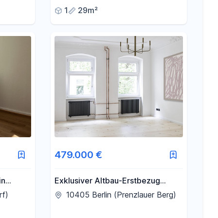
1
29m²
479.000 €
in
Exklusiver Altbau-Erstbezug
zwischen Kollwitzkiez &
rf)
10405 Berlin (Prenzlauer Berg)
Winsviertel | Stilvoll saniert |
Provisionsfrei