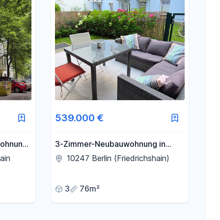
539.000 €
wohnung
3-Zimmer-Neubauwohnung in
Friedrichshain Bezugsfrei ab
ain
10247 Berlin (Friedrichshain)
November 2026
3
76m²