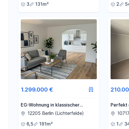
3
131m²
2
5
1.299.000 €
210.00
EG-Wohnung in klassischer
Perfekt 
Stadtvilla PROVISIONSFREI!
Wohnung
12205 Berlin (Lichterfelde)
10717
Weitere Wohnungen vorh.
6,5
191m²
1
3