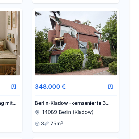
348.000 €
g mit
Berlin-Kladow -kernsanierte 3
 2026
Zimmer Maisonette Wohnung mit
14089 Berlin (Kladow)
kleinem Garten
3
75m²