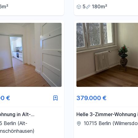
tbau, Balkon, Blicke über
6m²
5
180m²
t
00 €
379.000 €
hnung in Alt-
Helle 3-Zimmer-Wohnung 
hönhausen, 2 Zimmer,
zentraler Lage von Berlin-
 Berlin (Alt-
10715 Berlin (Wilmersdo
üche, Loggia
Wilmersdorf
nschönhausen)