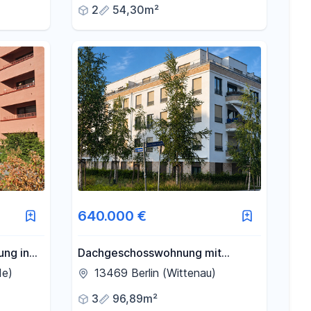
2
54,30m²
640.000 €
ng in
Dachgeschosswohnung mit
 der
Penthouse-Feeling
de)
13469 Berlin (Wittenau)
3
96,89m²