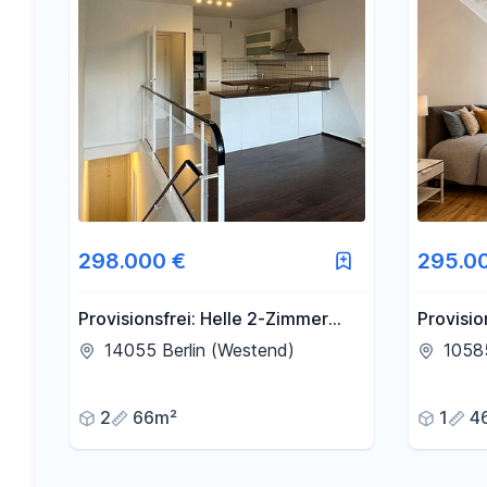
298.000 €
295.0
Provisionsfrei: Helle 2-Zimmer
Provisio
Maisonette im Corbusierhaus,
Stilvoll
14055 Berlin (Westend)
10585
Berlin-Westend
von Cha
2
66m²
1
4