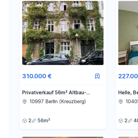
310.000 €
227.00
Privatverkauf 56m² Altbau-
Helle, 
Wohnung im Heckmannufer,
Wohnung
10997 Berlin (Kreuzberg)
10409
Wrangelkiez
2
56m²
2
4