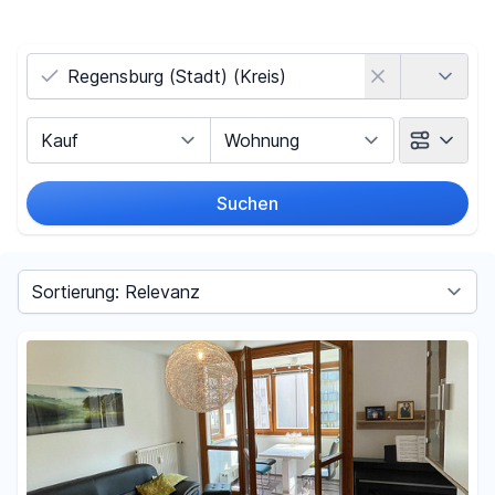
Land
Vermarktungsart
Objektart
Suchen
Umkreis
(nur bei Ortssuche)
Sortieren nach
Preis
-
€
Filter für Preis zurücksetzen