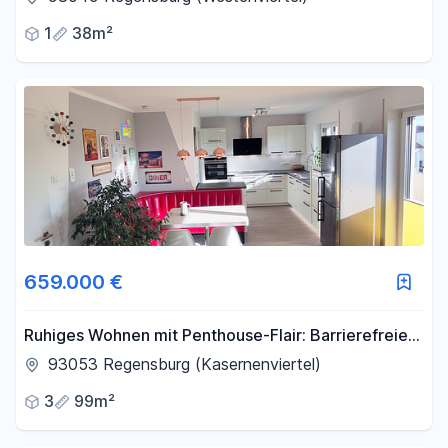
1
38m²
659.000 €
Ruhiges Wohnen mit Penthouse-Flair: Barrierefreie
3-Zi.-Whg, Aufzug, 20m² SW-Balkon, provisionsfrei
93053 Regensburg (Kasernenviertel)
3
99m²