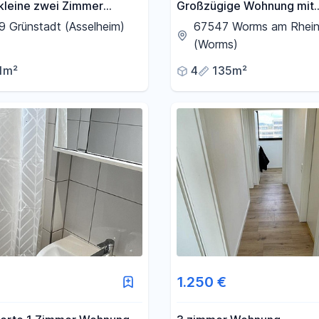
kleine zwei Zimmer
Großzügige Wohnung mit
g
Hinterhof-Terrasse in
 Grünstadt (Asselheim)
67547 Worms am Rhei
Bahnhofsnähe
(Worms)
1m²
4
135m²
1.250 €