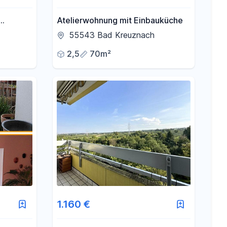
Atelierwohnung mit Einbauküche
ntraler
55543 Bad Kreuznach
2,5
70m²
1.160 €