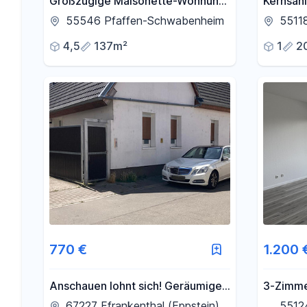
Großzügige Maisonette-Wohnung
Kernsan
mit 136 m² Wohnfläche, Kamin,
mit Pote
55546 Pfaffen-Schwabenheim
5511
Balkon und Innenhof
Mainz ab
4,5
137m²
1
2
770 €
1.200 
Anschauen lohnt sich! Geräumige
3-Zimme
Erdgeschoßwohnung in ruhiger
Balkon 
67227 Ffrankenthal (Eppstein)
5512