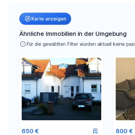
Umkreis
Karte anzeigen
-
€
Preis
Ähnliche Immobilien in der Umgebung
Für die gewählten Filter wurden aktuell keine 
-
m²
Fläche
650 €
800 €