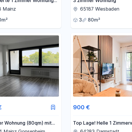
ierte 1 Zimmer Wohnung
3 zimmer Wohnung
nzial – zentrale Lage
8 Mainz
65187 Wiesbaden
 15.08 - oder 01.09
0m²
3
80m²
€
900 €
r Wohnung (80qm) mit
Top Lage! Helle 1 Zimme
in Mainz-Gonsenheim
mitten in Darmstadt. Vollm
4 Mainz Gonsenheim
64283 Darmstadt