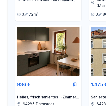
Wohnlage in Eppstein -
(Mai
Frankenthal
3
72m²
3
8
936 €
1.475 
Helles, frisch saniertes 1-Zimmer-
Saniert
Apartment mit Balkon in
mit Balk
64285 Darmstadt
6428