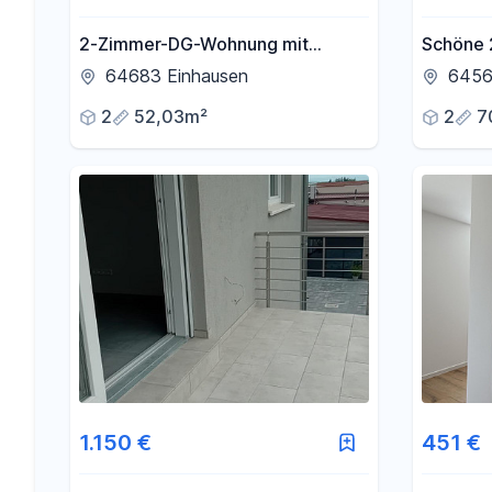
2-Zimmer-DG-Wohnung mit
Schöne 
Balkon in Einhausen direkt am
Riedsta
64683 Einhausen
6456
Feldrand mit Waldblick
2
52,03m²
2
7
1.150 €
451 €