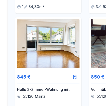
Bessungen
Martinsv
1
34,30m²
3
9
845 €
850 €
Helle 2-Zimmer-Wohnung mit
Voll möb
großem grünem Balkon und
Mainz | 
55120 Mainz
5512
Echtholzparkett
Expats