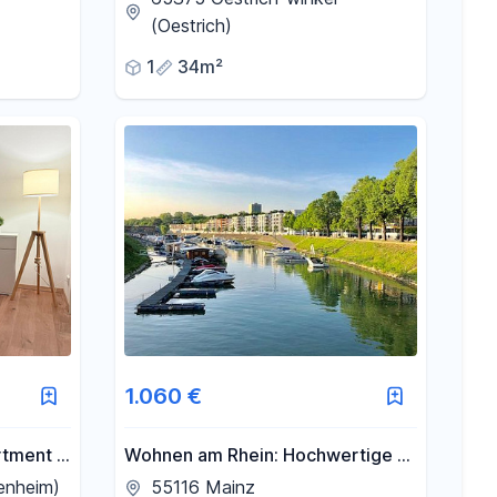
winkel
(Oestrich)
1
34m²
1.060 €
tment in
Wohnen am Rhein: Hochwertige 2-
Zimmer-Wohnung mit Loggia und
enheim)
55116 Mainz