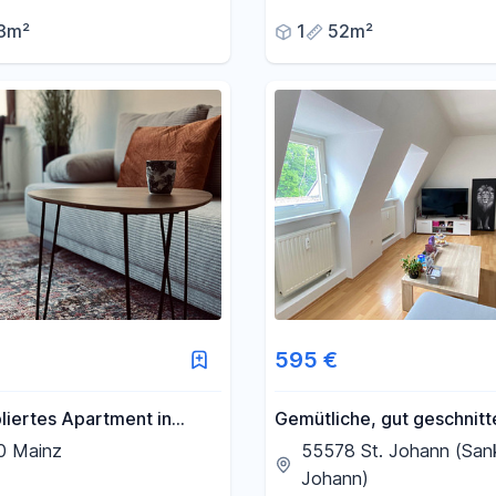
iertel
3m²
1
52m²
595 €
liertes Apartment in
Gemütliche, gut geschnit
Ideal für Berufstätige &
Wohnung
0 Mainz
55578 St. Johann (San
Johann)