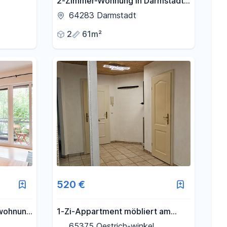
2-Zimmer-Wohnung in Darmstadt-
Mitte
64283 Darmstadt
2
61m²
520 €
rwohnung
1-Zi-Appartment möbliert am
öbliert
Rand der Weinberge in Oestrich-
65375 Oestrich-winkel