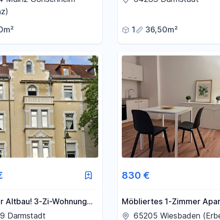
mit Highspeed Internet.
nz)
0m²
1
36,50m²
€
830 €
er Altbau! 3-Zi-Wohnung
Möbliertes 1-Zimmer Apar
on im 1.OG im beliebtem
Erbenheim, Erstbezug
9 Darmstadt
65205 Wiesbaden (Erb