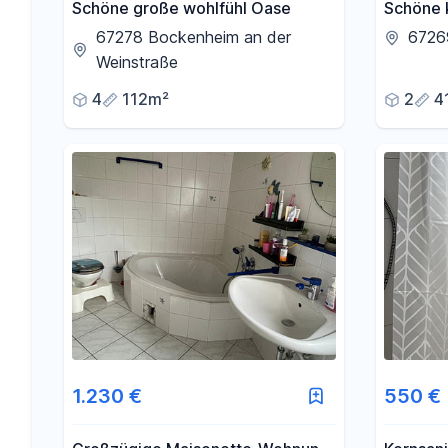
Schöne große wohlfühl Oase
Schöne 
Wohnun
67278 Bockenheim an der
67269
Weinstraße
4
112m²
2
4
1.230 €
550 €