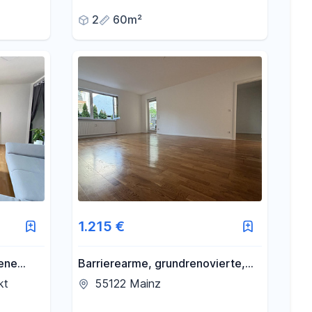
Einbauküche
2
60m²
1.215 €
tene
Barrierearme, grundrenovierte,
schicke 3 Zimmer Wohnung in
kt
55122 Mainz
Mainz- Gonsenheim