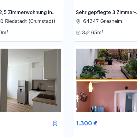
2,5 Zimmerwohnung in
Sehr gepflegte 3 Zimmer-
dt
Maisonette-Wohnung in ze
0 Riedstadt (Crumstadt)
64347 Griesheim
Wohnlage von Griesheim
0m²
3
65m²
1.300 €