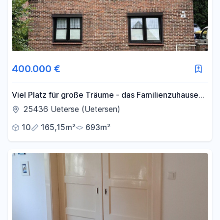
400.000 €
Viel Platz für große Träume - das Familienzuhause
wartet
25436 Ueterse (Uetersen)
10
165,15m²
693m²