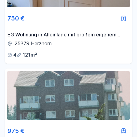
750 €
EG Wohnung in Alleinlage mit großem eigenem
Gartenanteil
25379 Herzhorn
4
121m²
975 €