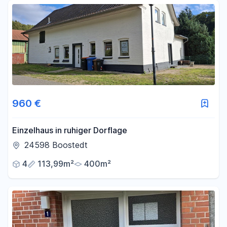
Fläche
-
m²
Filter für Fläche zurücksetzen
960 €
Einzelhaus in ruhiger Dorflage
24598 Boostedt
4
113,99m²
400m²