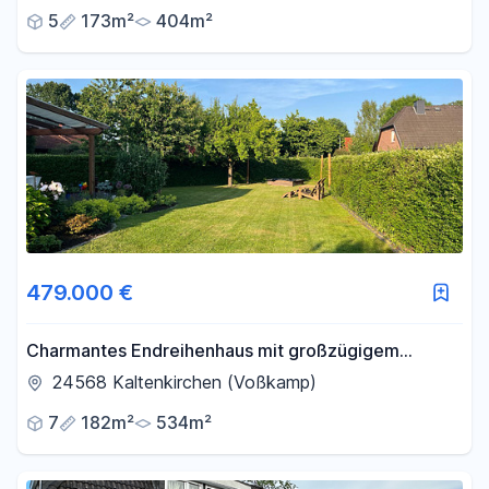
5
173m²
404m²
479.000 €
Charmantes Endreihenhaus mit großzügigem
Grundstück in Kaltenkirchen - Reserviert!!!
24568 Kaltenkirchen (Voßkamp)
7
182m²
534m²