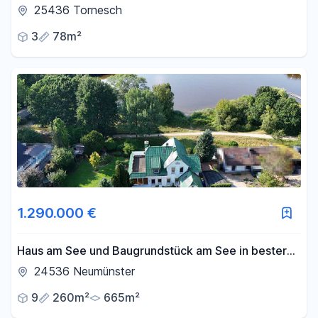
Tornesch zu vermieten
25436 Tornesch
3
78m²
1.290.000 €
Haus am See und Baugrundstück am See in bester
Wohnlage in 1.Seereihe,Seeblick,Villa am See,Kamin
24536 Neumünster
9
260m²
665m²