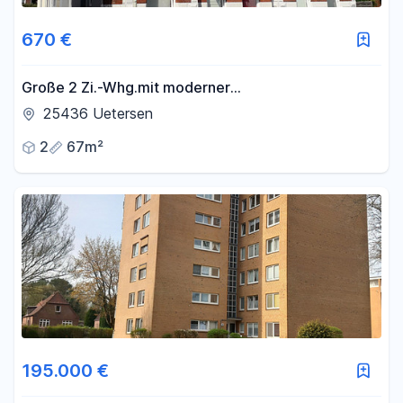
670 €
Große 2 Zi.-Whg.mit moderner
Einbauküche,Wintergarten,eigener Eingang,KFZ
25436 Uetersen
Stellplatz vor der Tür
2
67m²
195.000 €