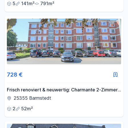
5
141m²
791m²
728 €
Frisch renoviert & neuwertig: Charmante 2-Zimmer-
Wohnung mit Loggia in Barmstedt
25355 Barmstedt
2
52m²