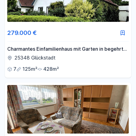
279.000 €
Charmantes Einfamilienhaus mit Garten in begehrter
Wohnlage
25348 Glückstadt
7
125m²
428m²