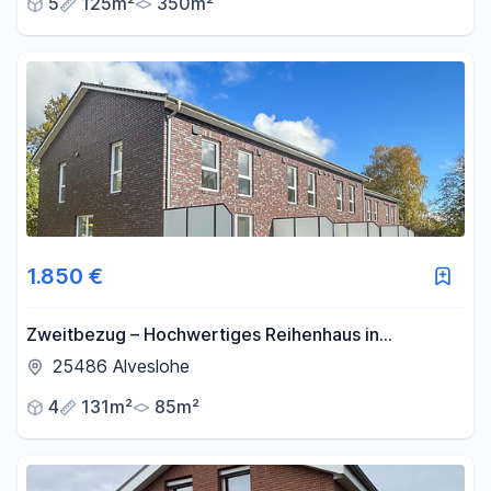
5
125m²
350m²
1.850 €
Zweitbezug – Hochwertiges Reihenhaus in
Alveslohe
25486 Alveslohe
4
131m²
85m²