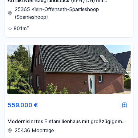
Attraktives Baugrundstück (EFH / DH) mit
Südausrichtung – 801 m² in Klein Offenseth-
25365 Klein-Offenseth-Sparrieshoop
Sparrieshoop
(Sparrieshoop)
801m²
559.000 €
Modernisiertes Einfamilienhaus mit großzügigem
Anbau und Südgarten
25436 Moorrege