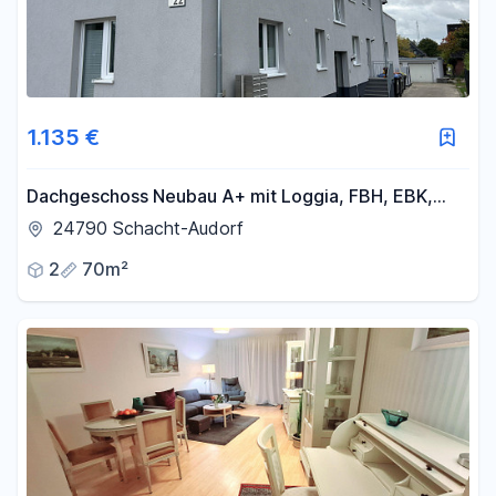
1.135 €
Dachgeschoss Neubau A+ mit Loggia, FBH, EBK,
Wallbox möglich, Heizkosten inklusive
24790 Schacht-Audorf
2
70m²