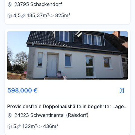
Garten nahe Bad Segeberg
23795 Schackendorf
4,5
135,37m²
825m²
598.000 €
Provisionsfreie Doppelhaushälfe in begehrter Lage
nahe der Schwentine
24223 Schwentinental (Raisdorf)
5
132m²
436m²