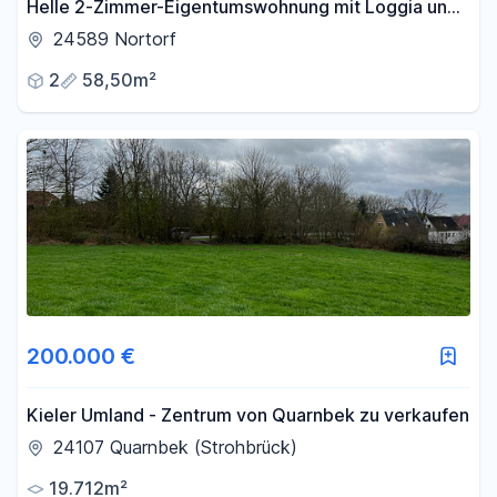
Helle 2-Zimmer-Eigentumswohnung mit Loggia und
Garage in ruhiger Lage von Nortorf
24589 Nortorf
2
58,50m²
200.000 €
Kieler Umland - Zentrum von Quarnbek zu verkaufen
24107 Quarnbek (Strohbrück)
19.712m²