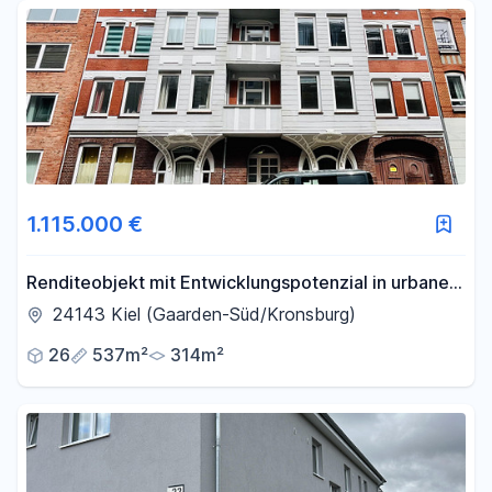
Fläche
-
m²
Filter für Fläche zurücksetzen
1.115.000 €
Renditeobjekt mit Entwicklungspotenzial in urbaner
Lage
24143 Kiel (Gaarden-Süd/Kronsburg)
26
537m²
314m²