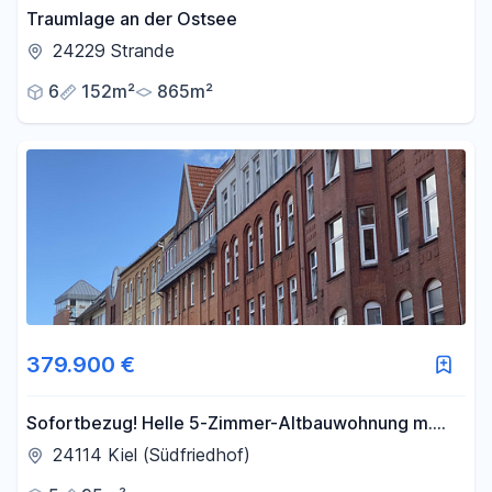
Traumlage an der Ostsee
24229 Strande
6
152m²
865m²
379.900 €
Sofortbezug! Helle 5-Zimmer-Altbauwohnung m.
Balkon über den Dächern von Kiel zu kaufen.
24114 Kiel (Südfriedhof)