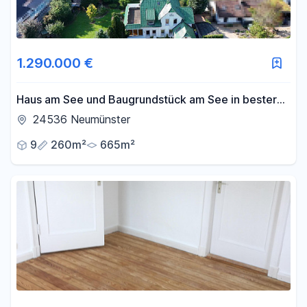
1.290.000 €
Haus am See und Baugrundstück am See in bester
Wohnlage in 1.Seereihe,Seeblick,Villa am See,Kamin
24536 Neumünster
9
260m²
665m²