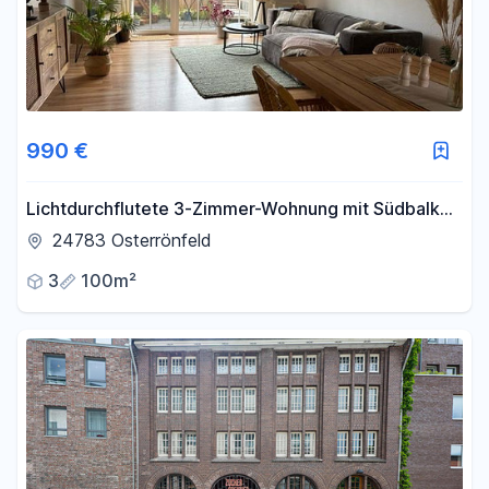
990 €
Lichtdurchflutete 3-Zimmer-Wohnung mit Südbalkon
– mit energetisch neuen Fenstern / 3 min zum Kanal
24783 Osterrönfeld
3
100m²