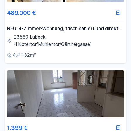
489.000 €
NEU: 4-Zimmer-Wohnung, frisch saniert und direkt
bezugsfrei – mit 2 Balkonen und Stellplatz
23560 Lübeck
(Hüxtertor/Mühlentor/Gärtnergasse)
4
132m²
1.399 €