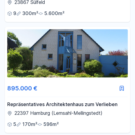
Grundstück
23867 Sülfeld
9
300m²
5.600m²
895.000 €
Repräsentatives Architektenhaus zum Verlieben
22397 Hamburg (Lemsahl-Mellingstedt)
5
170m²
596m²