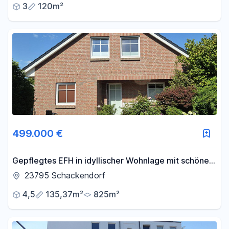
3
120m²
499.000 €
Gepflegtes EFH in idyllischer Wohnlage mit schönem
Garten nahe Bad Segeberg
23795 Schackendorf
4,5
135,37m²
825m²