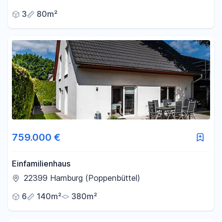
3
80m²
759.000 €
Einfamilienhaus
22399 Hamburg (Poppenbüttel)
6
140m²
380m²