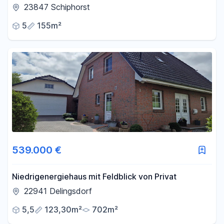
23847 Schiphorst
5
155m²
539.000 €
Niedrigenergiehaus mit Feldblick von Privat
22941 Delingsdorf
5,5
123,30m²
702m²