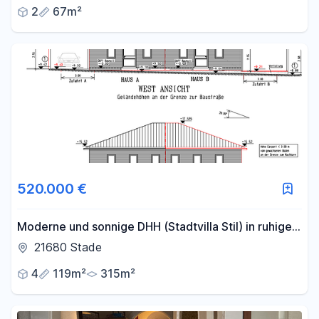
Stellplatz vor der Tür
2
67m²
520.000 €
Moderne und sonnige DHH (Stadtvilla Stil) in ruhiger
Lage (zentralgelegene Lage in 21680 Stade)
21680 Stade
4
119m²
315m²