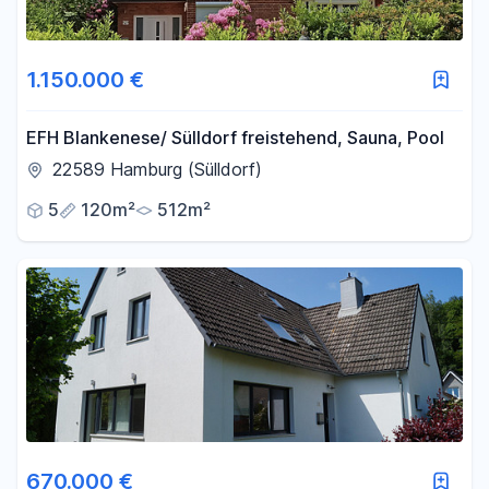
1.150.000 €
EFH Blankenese/ Sülldorf freistehend, Sauna, Pool
22589 Hamburg (Sülldorf)
5
120m²
512m²
670.000 €