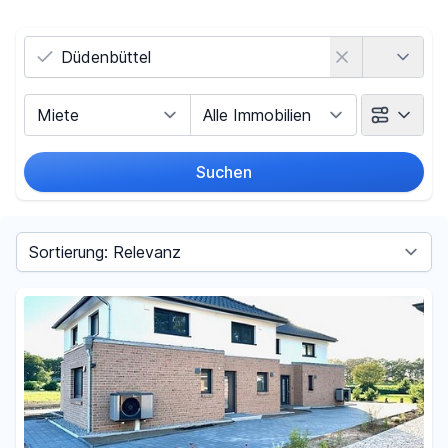
Land
Vermarktungsart
Objektart
Suchen
Umkreis
Sortieren nach
Preis
-
€
Filter für Preis zurücksetzen