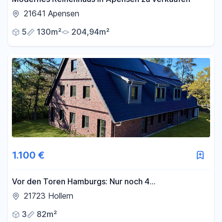
21641 Apensen
5
130m²
204,94m²
1.100 €
Vor den Toren Hamburgs: Nur noch 4
Traumwohnungen zw. 82 m2 u. 92 m2 Wfl. - ab 1.100
21723 Hollern
€ Kaltmiete !!!
3
82m²