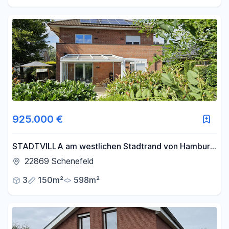
925.000 €
STADTVILLA am westlichen Stadtrand von Hamburg
direkt am Forst Klövensteen
22869 Schenefeld
3
150m²
598m²