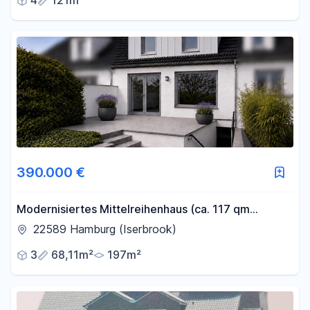
4
121m²
390.000 €
Modernisiertes Mittelreihenhaus (ca. 117 qm
Wohn-/Nutzfläche) in Hamburg Iserbrook
22589 Hamburg (Iserbrook)
3
68,11m²
197m²