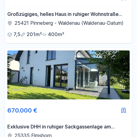
Großzügiges, helles Haus in ruhiger Wohnstraße
(30km-Zone) in Pinneberg-Waldenau.
25421 Pinneberg - Waldenau (Waldenau-Datum)
7,5
201m²
400m²
670.000 €
Exklusive DHH in ruhiger Sackgassenlage am
Naturschutzgebiet/Provisionsfrei
25335 Elmshorn