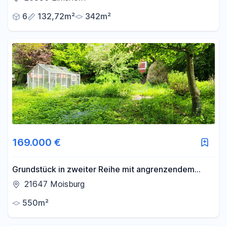
6
132,72m²
342m²
169.000 €
Grundstück in zweiter Reihe mit angrenzendem
Naturgrundstück
21647 Moisburg
550m²