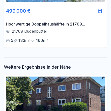
Fläche
499.000 €
-
m²
Hochwertige Doppelhaushälfte in 21709
Düdenbüttel bei Stade
21709 Düdenbüttel
Filter für Fläche zurücksetzen
5
133m²
460m²
Weitere Ergebnisse in der Nähe