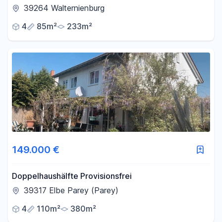
Walternienburg
39264 Walternienburg
4
85m²
233m²
149.000 €
Doppelhaushälfte Provisionsfrei
39317 Elbe Parey (Parey)
4
110m²
380m²