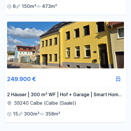
6
150m²
473m²
249.900 €
2 Häuser | 300 m² WF | Hof + Garage | Smart Home
| provisionsfrei
39240 Calbe (Calbe (Saale))
15
300m²
358m²