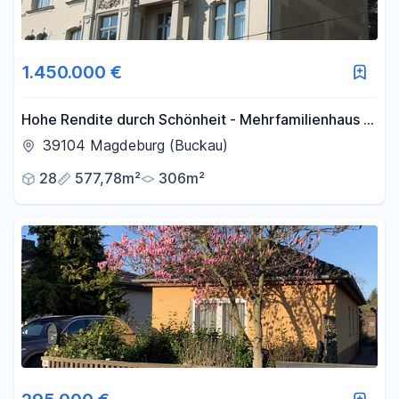
Filter für Preis zurücksetzen
Fläche
1.450.000 €
-
m²
Hohe Rendite durch Schönheit - Mehrfamilienhaus in
Stil der Neorenaissance - 8 Wohnungen
39104 Magdeburg (Buckau)
Filter für Fläche zurücksetzen
28
577,78m²
306m²