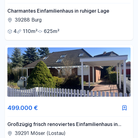
Charmantes Einfamilienhaus in ruhiger Lage
39288 Burg
4
110m²
625m²
499.000 €
Großzügig frisch renoviertes Einfamilienhaus in
guter Lage / Keine Käuferprovision
39291 Möser (Lostau)