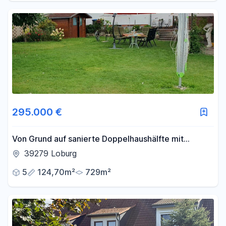
295.000 €
Von Grund auf sanierte Doppelhaushälfte mit
herrlichem Atelier und schön angelegtem Garten
39279 Loburg
5
124,70m²
729m²