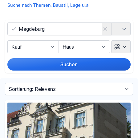
Suche nach Themen, Baustil, Lage u.a.
Land
Vermarktungsart
Objektart
Suchen
Umkreis
Sortieren nach
Preis
-
€